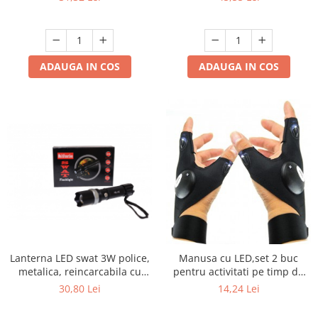
reincarcabila prin USB
incarcare, carlig fixare
ADAUGA IN COS
ADAUGA IN COS
Lanterna LED swat 3W police,
Manusa cu LED,set 2 buc
metalica, reincarcabila cu
pentru activitati pe timp de
Acumulator
noapte, pentru mecanici,
30,80 Lei
14,24 Lei
electricieni, pescari sau
sportivi