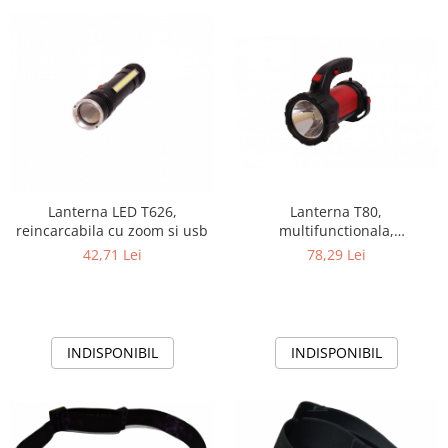
Lanterna LED T626,
Lanterna T80,
reincarcabila cu zoom si usb
multifunctionala,
reincarcabila, 10w
42,71 Lei
78,29 Lei
INDISPONIBIL
INDISPONIBIL