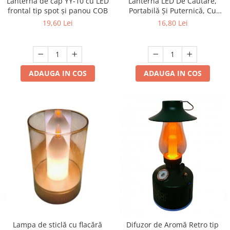
Lanterna de cap YY-10 cu LED
Lanterna LED De Căutare,
frontal tip spot și panou COB
Portabilă Și Puternică, Cu
Încărcare, Luminozitate
19,60 Lei
16,80 Lei
Superioară, Lanterna
Portabilă Cu Fascicul Puternic
ADAUGA IN COS
ADAUGA IN COS
Lampa de sticlă cu flacără
Difuzor de Aromă Retro tip