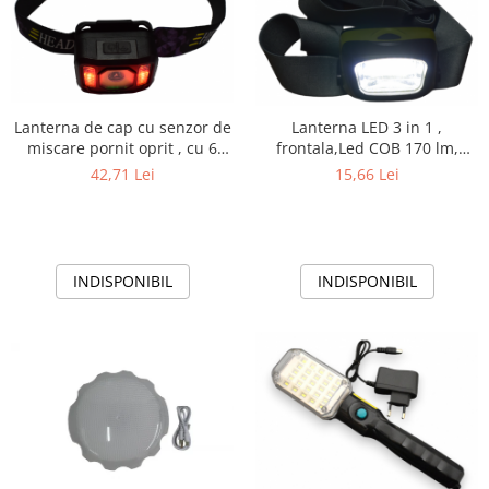
Lanterna de cap cu senzor de
Lanterna LED 3 in 1 ,
miscare pornit oprit , cu 6
frontala,Led COB 170 lm,
moduri de iluminare,lumina
plastic, verde/negru 3 baterii
42,71 Lei
15,66 Lei
de ceata
R3
INDISPONIBIL
INDISPONIBIL