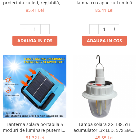
proiectata cu led, reglabilă, cu
lampa cu capac cu Lumină
senzor de mișcare, control,
dimabila calda tip Flacără
85,41 Lei
85,41 Lei
lumină de noapte fără fir,
reincarcabilă pentru
dormitor, restaurant, cafenea,
lanternă de masă cu lumină
caldă
ADAUGA IN COS
ADAUGA IN COS
Lanterna solara portabila 5
Lampa solara XG-T38, cu
moduri de luminare puternica
acumulator ,3x LED, 57x SMD,
cu suport magnetic,
6 led x RGB , functie de
31,32 Lei
45,55 Lei