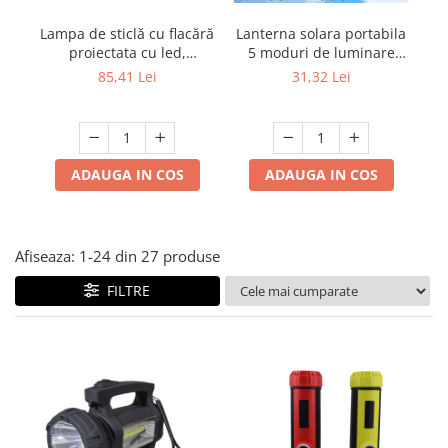
Multimetru Digital
Lampi emergente
Lampa de sticlă cu flacără
Lanterna solara portabila
Prelungitoare/Derulatoare
Lustre
proiectata cu led,
5 moduri de luminare
reglabilă, cu senzor de
puternica cu suport
Prize
85,41 Lei
31,32 Lei
Spoturi led pe sina
mișcare, control, lumină
magnetic, reincarcabila
Starter/Droser
de noapte fără fir,
prin USB
reincarcabilă pentru
Triplu Stecher
dormitor, restaurant,
Întrerupătoare/Comutatoare
cafenea, lanternă de
ADAUGA IN COS
ADAUGA IN COS
masă cu lumină caldă
Ştechere/Stecher adaptor
Ţeavă PVC
Afiseaza:
1-
24
din
27
produse
FILTRE