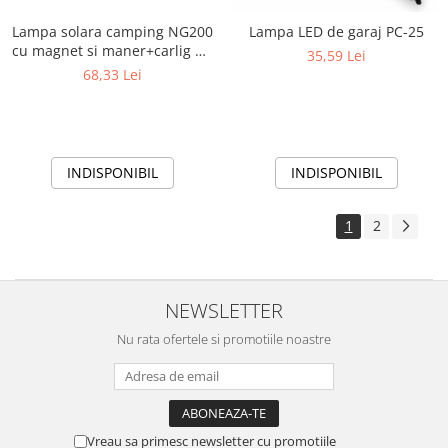
Lampa solara camping NG200
Lampa LED de garaj PC-25
cu magnet si maner+carlig de
35,59 Lei
agatare
68,33 Lei
INDISPONIBIL
INDISPONIBIL
1
2
NEWSLETTER
Nu rata ofertele si promotiile noastre
Vreau sa primesc newsletter cu promotiile