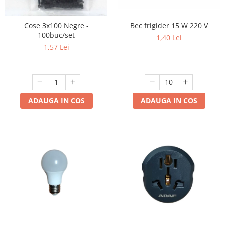
Lampi solare
Cose 3x100 Negre -
Bec frigider 15 W 220 V
Corpuri de iluminat
100buc/set
1,40 Lei
Spoturi LED
1,57 Lei
Corpuri Led - industriale
Aplice si Plafoniere Led
Proiectoare LED
ADAUGA IN COS
ADAUGA IN COS
Corpuri stradale
Lămpi portabile
Senzori de
miscare,crepuscular,dulii cu
senzor
Veioze/Lămpi/lampa de veghe
Aplice ,becuri si corpuri cu
senzor
Aplice de perete interior,
exterior
Lampi emergente