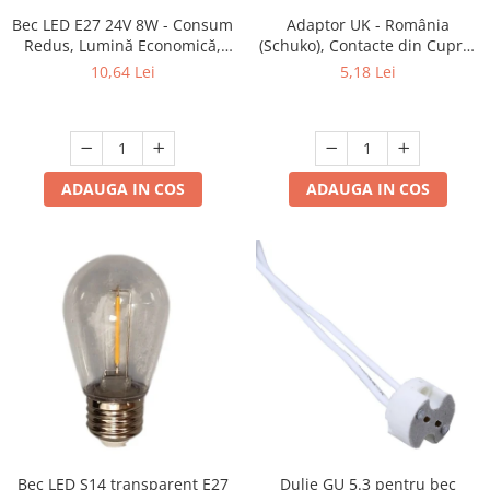
Bec LED E27 24V 8W - Consum
Adaptor UK - România
Lustre
Redus, Lumină Economică,
(Schuko), Contacte din Cupru,
Durată Lungă de Viață
Culoare Gri, ADAF
Spoturi led pe sina
10,64 Lei
5,18 Lei
Aparataj şi accesorii
Alimentatoare/Drivere
Bară alimentare nul
ADAUGA IN COS
ADAUGA IN COS
Cablu electric, canal cablu
Cap prelungitor
Conectoare
electrice/Morsete/reglete
Copex
Cuple
Doze
Dulii/Dulie adaptor
Electrocasnice de mici dimensiuni
Bec LED S14 transparent E27
Dulie GU 5.3 pentru bec