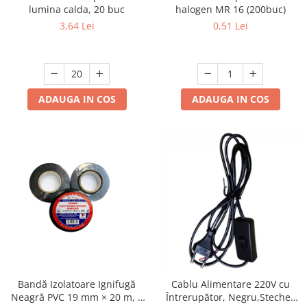
lumina calda, 20 buc
halogen MR 16 (200buc)
Mufe,Accesorii TV
3,64 Lei
0,51 Lei
Multimetru Digital
Prelungitoare/Derulatoare
Prize
Starter/Droser
ADAUGA IN COS
ADAUGA IN COS
Triplu Stecher
Întrerupătoare/Comutatoare
Ştechere/Stecher adaptor
Ţeavă PVC
Corpuri Led lineare
Feronerie
Butuc yala,Broaste usa,Lacat
Bandă Izolatoare Ignifugă
Cablu Alimentare 220V cu
Neagră PVC 19 mm × 20 m, 7
Întrerupător, Negru,Stecher
Tablou si sigurante electrice