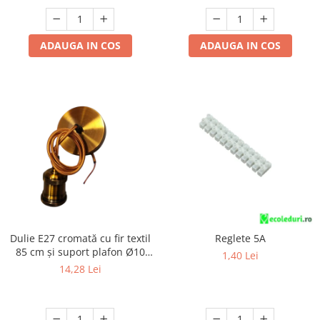
ADAUGA IN COS
ADAUGA IN COS
Dulie E27 cromată cu fir textil
Reglete 5A
85 cm și suport plafon Ø10
1,40 Lei
cm, cu accesorii de montaj
14,28 Lei