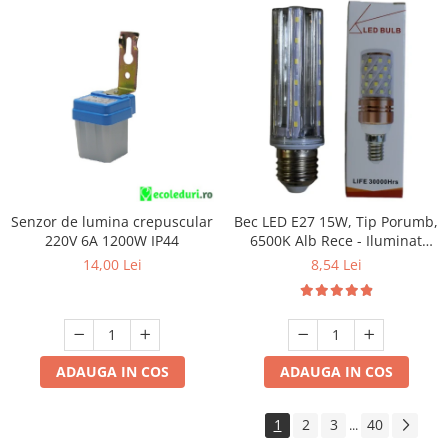
Senzor de lumina crepuscular
Bec LED E27 15W, Tip Porumb,
220V 6A 1200W IP44
6500K Alb Rece - Iluminat
Economic și Puternic
14,00 Lei
8,54 Lei
ADAUGA IN COS
ADAUGA IN COS
1
2
3
40
...