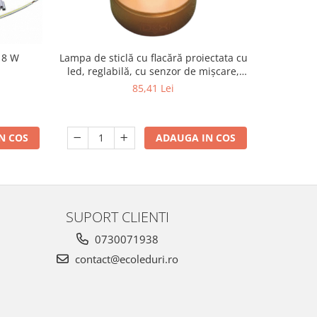
18 W
Lampa de sticlă cu flacără proiectata cu
Butuc 
led, reglabilă, cu senzor de mișcare,
control, lumină de noapte fără fir,
85,41 Lei
reincarcabilă pentru dormitor,
restaurant, cafenea, lanternă de masă
cu lumină caldă
N COS
ADAUGA IN COS
SUPORT CLIENTI
0730071938
contact@ecoleduri.ro