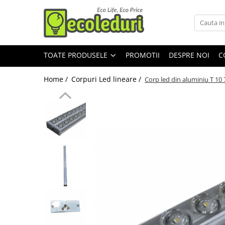
Toate Produsele
TOATE PRODUSELE
PROMOTII
DESPRE NOI
C
Surse de iluminat
Surse de iluminat
Home /
Corpuri Led lineare /
Corp led din aluminiu T 10
Banda LED
Bec Color led
Bec incandescent (Clasic)
Becuri Led
Becuri & lampi led cu fasung
Ghirlande luminoase
Modul Led pentru aplica
Tub Neon Fluorescent (Clasic)
Tub Neon LED