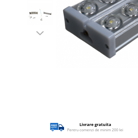
Lampi solare
Corpuri de iluminat
Corpuri de iluminat
Spoturi LED
Corpuri Led - industriale
Aplice si Plafoniere Led
Proiectoare LED
Corpuri stradale
Lămpi portabile
Senzori de
miscare,crepuscular,dulii cu
senzor
Veioze/Lămpi/lampa de veghe
Aplice ,becuri si corpuri cu
Livrare gratuita
senzor
Pentru comenzi de minim 200 lei
Aplice de perete interior,