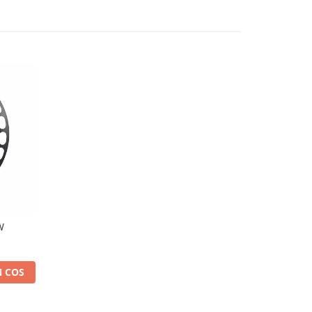
W
 COS