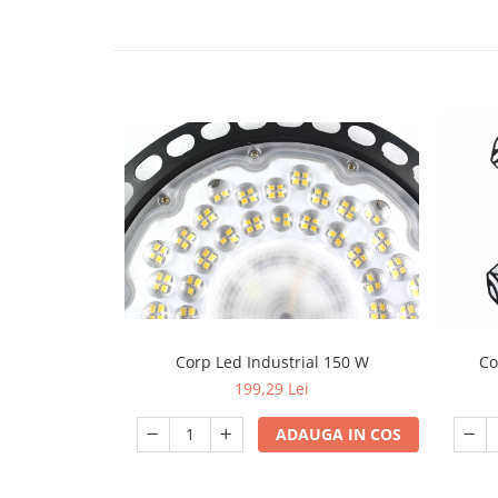
exterior
Lampi emergente
Lustre
Spoturi led pe sina
Aparataj şi accesorii
Aparataj şi accesorii
Alimentatoare/Drivere
Bară alimentare nul
Cablu electric, canal cablu
Cap prelungitor
Corp Led Industrial 150 W
Co
Conectoare
electrice/Morsete/reglete
199,29 Lei
Copex
ADAUGA IN COS
Cuple
Doze