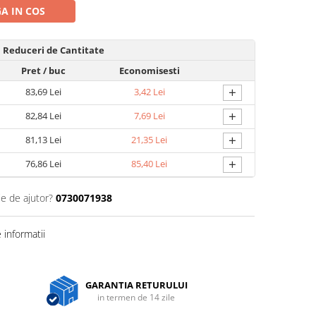
A IN COS
Reduceri de Cantitate
Pret
/ buc
Economisesti
+
83,69 Lei
3,42 Lei
+
82,84 Lei
7,69 Lei
+
81,13 Lei
21,35 Lei
+
76,86 Lei
85,40 Lei
ie de ajutor?
0730071938
informatii
GARANTIA RETURULUI
in termen de 14 zile