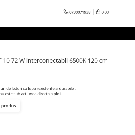
0730071938
0,00
T 10 72 W interconectabil 6500K 120 cm
i de leduri cu lupa rezistente si durabile .
u este sub actiunea directa a ploii.
t produs