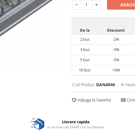
ADAUG
De la
Discount
2
buc
-2%
3
buc
-3%
5
buc
-5%
10
buc
-10%
Cod Produs:
DAN4846
Ai nevo
Adauga la Favorite
Cere 
Livrare rapida
in termen de 24/48 ore lucratoare