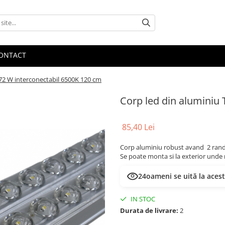
ONTACT
 72 W interconectabil 6500K 120 cm
Corp led din aluminiu 
85,40 Lei
Corp aluminiu robust avand 2 randur
Se poate monta si la exterior unde n
24
oameni se uită la aces
IN STOC
Durata de livrare:
2