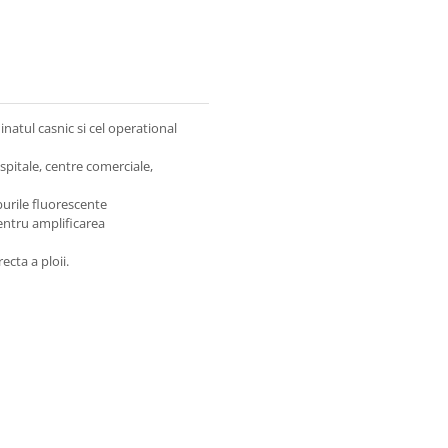
natul casnic si cel operational
spitale, centre comerciale,
urile fluorescente
entru amplificarea
cta a ploii.