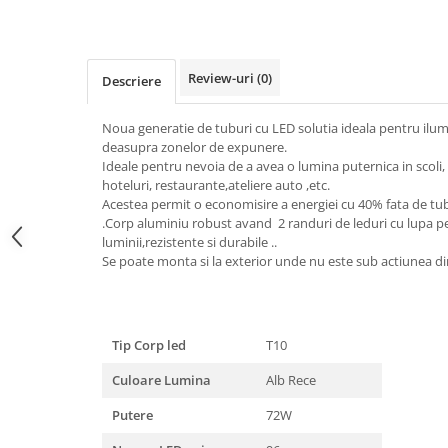
Dulii/Dulie adaptor
Electrocasnice de mici dimensiuni
Review-uri
(0)
Descriere
Mufe,Accesorii TV
Multimetru Digital
Noua generatie de tuburi cu LED solutia ideala pentru ilumi
deasupra zonelor de expunere.
Prelungitoare/Derulatoare
Ideale pentru nevoia de a avea o lumina puternica in scoli, 
Prize
hoteluri, restaurante,ateliere auto ,etc.
Acestea permit o economisire a energiei cu 40% fata de tub
Starter/Droser
.Corp aluminiu robust avand 2 randuri de leduri cu lupa p
Triplu Stecher
luminii,rezistente si durabile ..
Se poate monta si la exterior unde nu este sub actiunea dire
Întrerupătoare/Comutatoare
Ştechere/Stecher adaptor
Ţeavă PVC
Tip Corp led
T10
Culoare Lumina
Alb Rece
Corpuri Led lineare
Putere
72W
Feronerie