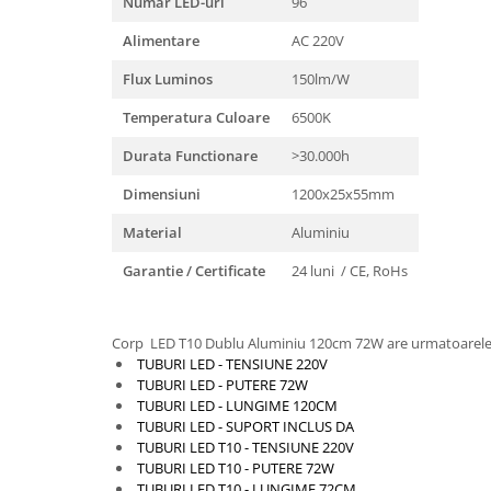
Numar LED-uri
96
Feronerie
Butuc yala,Broaste usa,Lacat
Alimentare
AC 220V
Flux Luminos
150lm/W
Tablou si sigurante electrice
Temperatura Culoare
6500K
Scule / utile / sonerii/ rulete
Durata Functionare
>30.000h
Scule / utile / sonerii/ rulete
Adezivi si benzi adezive
Dimensiuni
1200x25x55mm
Chei , clesti , patenti
Material
Aluminiu
Cose / Coliere plastic
Garantie / Certificate
24 luni / CE, RoHs
Pistoale de lipit si accesorii
Scule si unelte de
Corp LED T10 Dublu Aluminiu 120cm 72W are urmatoarele c
taiat,accesorii pentru gaurit si
TUBURI LED - TENSIUNE 220V
insurubat
Sonerii
TUBURI LED - PUTERE 72W
TUBURI LED - LUNGIME 120CM
Trepied
TUBURI LED - SUPORT INCLUS DA
TUBURI LED T10 - TENSIUNE 220V
TUBURI LED T10 - PUTERE 72W
Ventilator
TUBURI LED T10 - LUNGIME 72CM