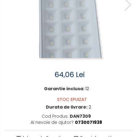
Lampi solare
Corpuri de iluminat
Spoturi LED
Corpuri Led - industriale
Aplice si Plafoniere Led
Proiectoare LED
Corpuri stradale
64,06 Lei
Lămpi portabile
Senzori de
Garantie inclusa:
12
miscare,crepuscular,dulii cu
senzor
STOC EPUIZAT
Veioze/Lămpi/lampa de
Durata de livrare:
2
veghe
Cod Produs:
DAN7309
Aplice ,becuri si corpuri cu
Ai nevoie de ajutor?
0730071938
senzor
Aplice de perete interior,