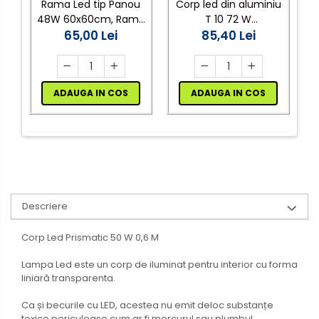
Rama Led tip Panou
Corp led din aluminiu
48W 60x60cm, Ramă
T 10 72 W
d
Electrocasnice de mici
Albă, Metal de 27mm
65,00 Lei
interconectabil 6500K
85,40 Lei
dimensiuni
120 cm
Mufe,Accesorii TV
Multimetru Digital
ADAUGA IN COS
ADAUGA IN COS
Prelungitoare/Derulatoare
Prize
Starter/Droser
Triplu Stecher
Întrerupătoare/Comutatoare
Descriere
Ştechere/Stecher adaptor
Corp Led Prismatic 50 W 0,6 M
Ţeavă PVC
Lampa Led este un corp de iluminat pentru interior cu forma
liniară transparenta.
Corpuri Led lineare
Ca și becurile cu LED, acestea nu emit deloc substanțe
Feronerie
toxice periculoase cum ar fi mercurul sau plumbul.