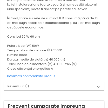
La fel instalarea lor e foarte ușoară și nu necesită ajutorul
Butuc yala,Broaste
unui specialist, poate fi aplicat pe perete sau tavan.
usa,Lacat
În fond, toate sursele de iluminat LED consumă până de 10
Tablou si sigurante electrice
ori mai puțin decât cele incandescente și cu 3 ori mai puțin
decât cele economice.
Scule / utile / sonerii/ rulete
Corp led 50 W 60 cm
Adezivi si benzi adezive
Putere bec (W) 50W
Chei , clesti , patenti
Temperatura de culoare (K) 6500K
Lumina Rece
Cose / Coliere plastic
Durata medie de viață (h) 40 000 (h)
Pistoale de lipit si accesorii
Tensiunea de alimentare (V) AC 165-265 (V)
Clasa eficienței energetice A
Scule si unelte de
taiat,accesorii pentru gaurit si
Informatii conformitate produs
insurubat
Sonerii
Review-uri
(1)
Trepied
Ventilator
Frecvent cumparate impreuna