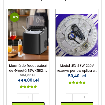
Lanterne
Accesorii camping
-12%
Conetica si conexiuni
Masina de facut gheata
Produse grele si voluminoase
Promotii
Mașină de facut cuburi
Modul LED 48W 220V
de Gheață ZSW-ZB12, 12
rezerva pentru aplica cu
504,00 Lei
kg/zi, Rezervor 1.2L,
3 Culori si telecomanda
50,40 Lei
444,00 Lei
Panou Tactil, Design
Compact, Negru