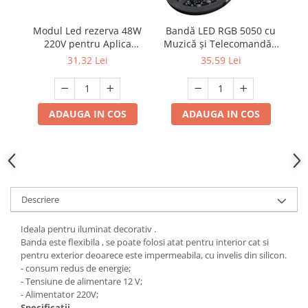
Modul Led rezerva 48W
Bandă LED RGB 5050 cu
220V pentru Aplica
Muzică și Telecomandă -
pe
lumina calda 3500KK
5m , USB,Negru
31,32 Lei
35,59 Lei
ADAUGA IN COS
ADAUGA IN COS
Descriere
Ideala pentru iluminat decorativ .
Banda este flexibila , se poate folosi atat pentru interior cat si
pentru exterior deoarece este impermeabila, cu invelis din silicon.
- consum redus de energie;
- Tensiune de alimentare 12 V;
- Alimentator 220V;
Specificatii