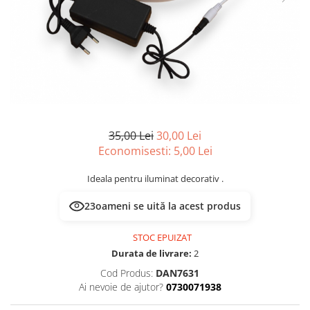
Prelungitoare/Derulatoare
Lampi emergente
Prize
Lustre
Starter/Droser
Spoturi led pe sina
Triplu Stecher
Întrerupătoare/Comutatoare
Ştechere/Stecher adaptor
35,00 Lei
30,00 Lei
Ţeavă PVC
Economisesti:
5,00
Lei
Ideala pentru iluminat decorativ .
23
oameni se uită la acest produs
STOC EPUIZAT
Durata de livrare:
2
Cod Produs:
DAN7631
Ai nevoie de ajutor?
0730071938