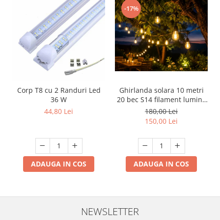
-17%
Corp T8 cu 2 Randuri Led
Ghirlanda solara 10 metri
36 W
20 bec S14 filament lumina
calda
44,80 Lei
180,00 Lei
150,00 Lei
ADAUGA IN COS
ADAUGA IN COS
NEWSLETTER