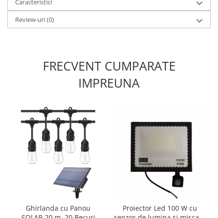
Caracteristici
Produse grele si voluminoase
Review-uri
(0)
Promotii
FRECVENT CUMPARATE
IMPREUNA
Proiector Led 100 W cu
Ghirlanda cu Panou
senzor de lumina si miscare
SOLAR,20 m, 20 Becuri