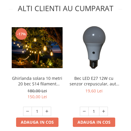
ALTI CLIENTI AU CUMPARAT
Lustre
Spoturi led pe sina
Aparataj şi accesorii
-17%
Alimentatoare/Drivere
Bară alimentare nul
Cablu electric, canal cablu
Cap prelungitor
Conectoare
Ghirlanda solara 10 metri
Bec LED E27 12W cu
electrice/Morsete/reglete
20 bec S14 filament
senzor crepuscular, auto
lumina calda
ON/OFF, 6500K ,culoare-
180,00 Lei
19,60 Lei
Copex
alb, rece
150,00 Lei
Cuple
Doze
Dulii/Dulie adaptor
ADAUGA IN COS
ADAUGA IN COS
Electrocasnice de mici dimensiuni