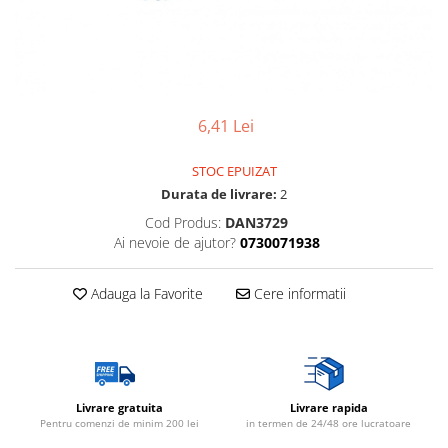
Lampi solare
Corpuri de iluminat
Spoturi LED
Corpuri Led - industriale
6,41 Lei
Aplice si Plafoniere Led
Proiectoare LED
STOC EPUIZAT
Durata de livrare:
2
Corpuri stradale
Cod Produs:
DAN3729
Lămpi portabile
Ai nevoie de ajutor?
0730071938
Senzori de
miscare,crepuscular,dulii cu
Adauga la Favorite
Cere informatii
senzor
Veioze/Lămpi/lampa de veghe
Aplice ,becuri si corpuri cu
senzor
Aplice de perete interior,
Livrare gratuita
Livrare rapida
exterior
Pentru comenzi de minim 200 lei
in termen de 24/48 ore lucratoare
Lampi emergente