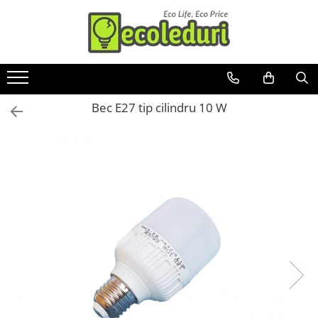
Toate Produsele
Surse de iluminat
Bec E27 tip cilindru 10 W
Banda LED
Bec Color led
Bec incandescent (Clasic)
Becuri Led
Becuri & lampi led cu fasung
Ghirlande luminoase
Modul Led pentru aplica
Tub Neon Fluorescent (Clasic)
Tub Neon LED