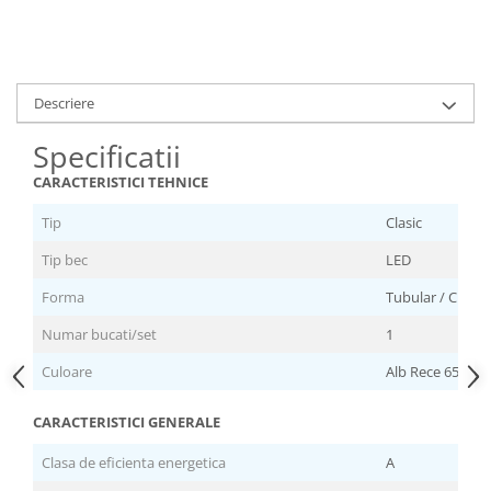
Mufe,Accesorii TV
Multimetru Digital
Prelungitoare/Derulatoare
Descriere
Prize
Specificatii
Starter/Droser
CARACTERISTICI TEHNICE
Triplu Stecher
Tip
Clasic
Întrerupătoare/Comutatoare
Ştechere/Stecher adaptor
Tip bec
LED
Ţeavă PVC
Forma
Tubular / Cilind
Numar bucati/set
1
Corpuri Led lineare
Culoare
Alb Rece 6500 K
Feronerie
CARACTERISTICI GENERALE
Butuc yala,Broaste usa,Lacat
Clasa de eficienta energetica
A
Tablou si sigurante electrice