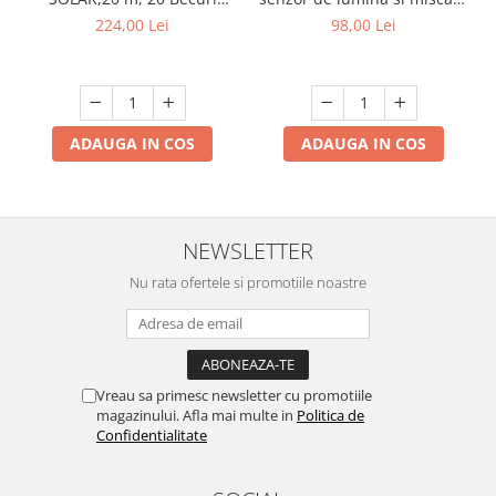
exterior IP66 slim 6500k
incluse filament LED S14,
98,00 Lei
224,00 Lei
lumina calda ,
Interconectabila, Jocuri
Lumini
ADAUGA IN COS
ADAUGA IN COS
NEWSLETTER
Nu rata ofertele si promotiile noastre
Vreau sa primesc newsletter cu promotiile
magazinului. Afla mai multe in
Politica de
Confidentialitate