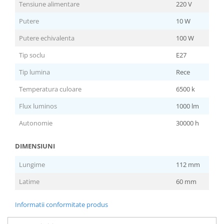
Tensiune alimentare
220 V
Scule / utile / sonerii/ rulete
Putere
10 W
Adezivi si benzi adezive
Putere echivalenta
100 W
Chei , clesti , patenti
Tip soclu
E27
Cose / Coliere plastic
Tip lumina
Rece
Pistoale de lipit si accesorii
Temperatura culoare
6500 k
Scule si unelte de
taiat,accesorii pentru gaurit si
Flux luminos
1000 lm
insurubat
Sonerii
Autonomie
30000 h
Trepied
DIMENSIUNI
Ventilator
Lungime
112 mm
Latime
60 mm
Lanterne
Accesorii camping
Informatii conformitate produs
Conetica si conexiuni
Masina de facut gheata