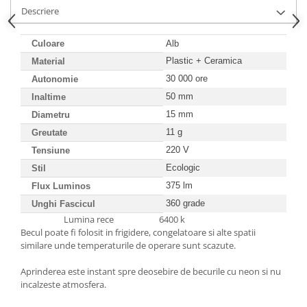
Descriere
Scule / utile / sonerii/ rulete
Adezivi si benzi adezive
Culoare
Alb
Plastic + Ceramica
Material
Chei , clesti , patenti
30 000 ore
Autonomie
Cose / Coliere plastic
50 mm
Inaltime
Pistoale de lipit si accesorii
15 mm
Diametru
Scule si unelte de
11 g
Greutate
taiat,accesorii pentru gaurit si
220 V
Tensiune
insurubat
Sonerii
Ecologic
Stil
Trepied
375 lm
Flux Luminos
360 grade
Unghi Fascicul
Lumina rece 6400 k
Ventilator
Becul poate fi folosit in frigidere, congelatoare si alte spatii
similare unde temperaturile de operare sunt scazute.
Lanterne
Accesorii camping
Aprinderea este instant spre deosebire de becurile cu neon si nu
incalzeste atmosfera.
Conetica si conexiuni
Masina de facut gheata