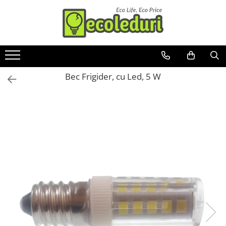
Toate Produsele
Surse de iluminat
Bec Frigider, cu Led, 5 W
Banda LED
Bec Color led
Bec incandescent (Clasic)
Becuri Led
Becuri & lampi led cu fasung
Ghirlande luminoase
Modul Led pentru aplica
Tub Neon Fluorescent (Clasic)
Tub Neon LED