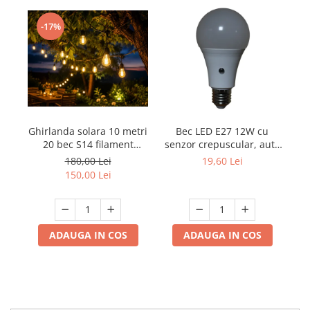
Mufe,Accesorii TV
-17%
Multimetru Digital
Prelungitoare/Derulatoare
Prize
Starter/Droser
Triplu Stecher
Ghirlanda solara 10 metri
Bec LED E27 12W cu
Întrerupătoare/Comutatoare
20 bec S14 filament
senzor crepuscular, auto
lumina calda
ON/OFF, 6500K ,culoare-
180,00 Lei
19,60 Lei
Ştechere/Stecher adaptor
alb, rece
150,00 Lei
Ţeavă PVC
Corpuri Led lineare
ADAUGA IN COS
ADAUGA IN COS
Feronerie
Butuc yala,Broaste usa,Lacat
Tablou si sigurante electrice