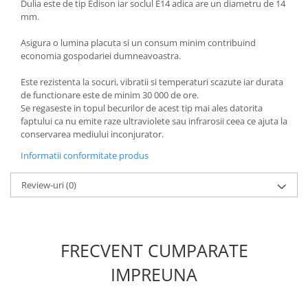
Dulia este de tip Edison iar soclul E14 adica are un diametru de 14
Produse grele si voluminoase
mm.
Promotii
Asigura o lumina placuta si un consum minim contribuind
economia gospodariei dumneavoastra.
Este rezistenta la socuri, vibratii si temperaturi scazute iar durata
de functionare este de minim 30 000 de ore.
Se regaseste in topul becurilor de acest tip mai ales datorita
faptului ca nu emite raze ultraviolete sau infrarosii ceea ce ajuta la
conservarea mediului inconjurator.
Informatii conformitate produs
Review-uri
(0)
FRECVENT CUMPARATE
IMPREUNA