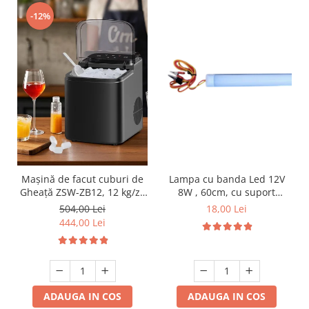
-12%
Lampa cu banda Led 12V
Mașină de facut cuburi de
8W , 60cm, cu suport
Gheață ZSW-ZB12, 12 kg/zi,
aluminiu si clesti de
Rezervor 1.2L, Panou Tactil,
18,00 Lei
504,00 Lei
conectare
Design Compact, Negru
444,00 Lei
ADAUGA IN COS
ADAUGA IN COS