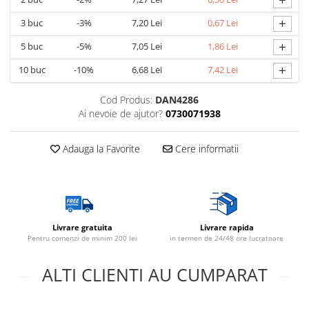
+
Lustre
+
3
buc
-3%
7,20 Lei
0,67 Lei
Spoturi led pe sina
+
5
buc
-5%
7,05 Lei
1,86 Lei
+
10
buc
-10%
6,68 Lei
7,42 Lei
Aparataj şi accesorii
Alimentatoare/Drivere
Cod Produs:
DAN4286
Ai nevoie de ajutor?
0730071938
Bară alimentare nul
Cablu electric, canal cablu
Adauga la Favorite
Cere informatii
Cap prelungitor
Conectoare
electrice/Morsete/reglete
Copex
Livrare gratuita
Livrare rapida
Cuple
Pentru comenzi de minim 200 lei
in termen de 24/48 ore lucratoare
Doze
ALTI CLIENTI AU CUMPARAT
Dulii/Dulie adaptor
Electrocasnice de mici dimensiuni