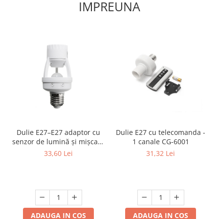
IMPREUNA
Dulie E27–E27 adaptor cu
Dulie E27 cu telecomanda -
senzor de lumină și mișcare
1 canale CG-6001
360°, detector PIR, max.
33,60 Lei
31,32 Lei
60W, 6 m, reglaj timp și
lumină, 12 cm
ADAUGA IN COS
ADAUGA IN COS