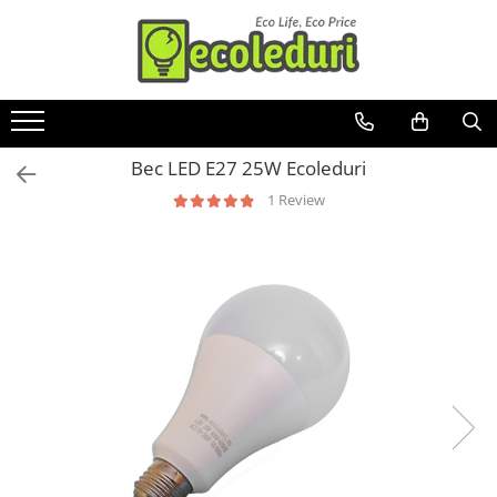
Toate Produsele
Surse de iluminat
Bec LED E27 25W Ecoleduri
Banda LED
1 Review
Bec Color led
Bec incandescent (Clasic)
Becuri Led
Becuri & lampi led cu fasung
Ghirlande luminoase
Modul Led pentru aplica
Tub Neon Fluorescent (Clasic)
Tub Neon LED