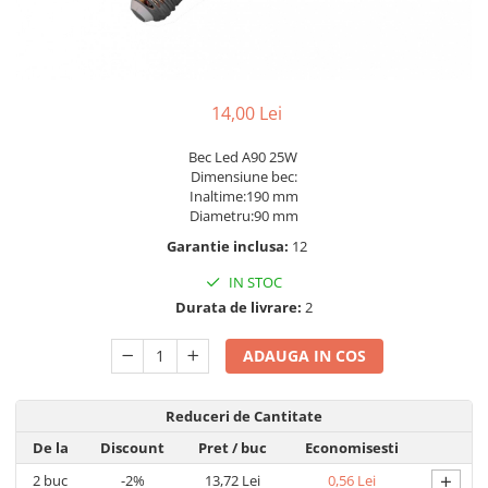
Lampi solare
Corpuri de iluminat
Spoturi LED
14,00 Lei
Corpuri Led - industriale
Aplice si Plafoniere Led
Bec Led A90 25W
Dimensiune bec:
Proiectoare LED
Inaltime:190 mm
Diametru:90 mm
Corpuri stradale
Garantie inclusa:
12
Lămpi portabile
IN STOC
Senzori de
Durata de livrare:
2
miscare,crepuscular,dulii cu
senzor
Veioze/Lămpi/lampa de veghe
ADAUGA IN COS
Aplice ,becuri si corpuri cu
senzor
Reduceri de Cantitate
Aplice de perete interior,
De la
Discount
Pret
/ buc
Economisesti
exterior
+
2
buc
-2%
13,72 Lei
0,56 Lei
Lampi emergente