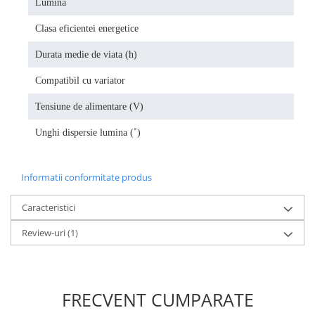
Lumina
rec
Produse grele si voluminoase
Clasa eficientei energetice
A+
Promotii
Durata medie de viata (h)
30
Compatibil cu variator
nu
Tensiune de alimentare (V)
22
Unghi dispersie lumina (˚)
18
Informatii conformitate produs
Caracteristici
Review-uri
(1)
FRECVENT CUMPARATE