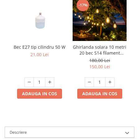
-17%
Mufe,Accesorii TV
Multimetru Digital
Prelungitoare/Derulatoare
Prize
Starter/Droser
Bec E27 tip cilindru 50 W
Ghirlanda solara 10 metri
20 bec S14 filament
se
Triplu Stecher
21,00 Lei
lumina calda
ON
180,00 Lei
Întrerupătoare/Comutatoare
150,00 Lei
Ştechere/Stecher adaptor
Ţeavă PVC
ADAUGA IN COS
ADAUGA IN COS
Corpuri Led lineare
Feronerie
Butuc yala,Broaste usa,Lacat
Descriere
Tablou si sigurante electrice