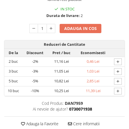
Lustre
IN STOC
Durata de livrare:
2
Spoturi led pe sina
ADAUGA IN COS
Aparataj şi accesorii
Alimentatoare/Drivere
Reduceri de Cantitate
Bară alimentare nul
De la
Discount
Pret
/ buc
Economisesti
Cablu electric, canal cablu
+
2
buc
-2%
11,16 Lei
0,46 Lei
Cap prelungitor
+
3
buc
-3%
11,05 Lei
1,03 Lei
Conectoare
+
electrice/Morsete/reglete
5
buc
-5%
10,82 Lei
2,85 Lei
Copex
+
10
buc
-10%
10,25 Lei
11,39 Lei
Cuple
Cod Produs:
DAN7959
Doze
Ai nevoie de ajutor?
0730071938
Dulii/Dulie adaptor
Adauga la Favorite
Cere informatii
Electrocasnice de mici dimensiuni