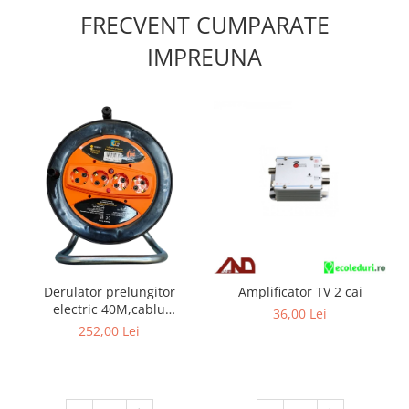
FRECVENT CUMPARATE
IMPREUNA
Derulator prelungitor
Amplificator TV 2 cai
electric 40M,cablu
36,00 Lei
3x2.5mm², tambur plastic
252,00 Lei
rezistent, 4 prize cu
protecție și împământare