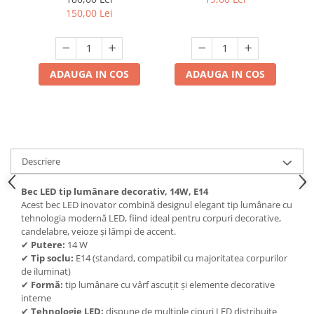
alb, rece
150,00 Lei
Scule / utile / sonerii/ rulete
Adezivi si benzi adezive
Chei , clesti , patenti
ADAUGA IN COS
ADAUGA IN COS
Cose / Coliere plastic
Pistoale de lipit si accesorii
Scule si unelte de
taiat,accesorii pentru gaurit si
insurubat
Descriere
Sonerii
Trepied
Bec LED tip lumânare decorativ, 14W, E14
Acest bec LED inovator combină designul elegant tip lumânare cu
tehnologia modernă LED, fiind ideal pentru corpuri decorative,
Ventilator
candelabre, veioze și lămpi de accent.
✔
Putere:
14 W
Lanterne
✔
Tip soclu:
E14 (standard, compatibil cu majoritatea corpurilor
de iluminat)
Accesorii camping
✔
Formă:
tip lumânare cu vârf ascuțit și elemente decorative
Conetica si conexiuni
interne
✔
Tehnologie LED:
dispune de multiple cipuri LED distribuite
Masina de facut gheata