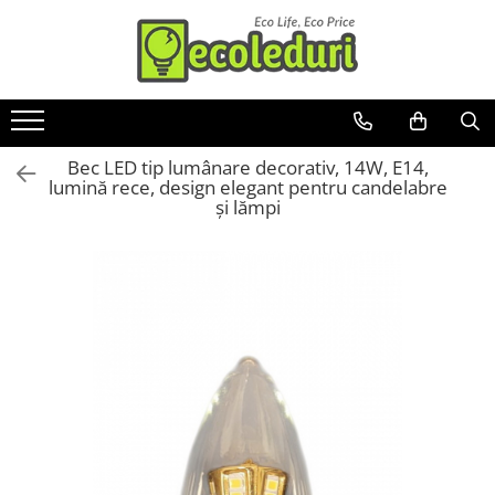
Toate Produsele
Surse de iluminat
Bec LED tip lumânare decorativ, 14W, E14,
Banda LED
lumină rece, design elegant pentru candelabre
Bec Color led
și lămpi
Bec incandescent (Clasic)
Becuri Led
Becuri & lampi led cu fasung
Ghirlande luminoase
Modul Led pentru aplica
Tub Neon Fluorescent (Clasic)
Tub Neon LED