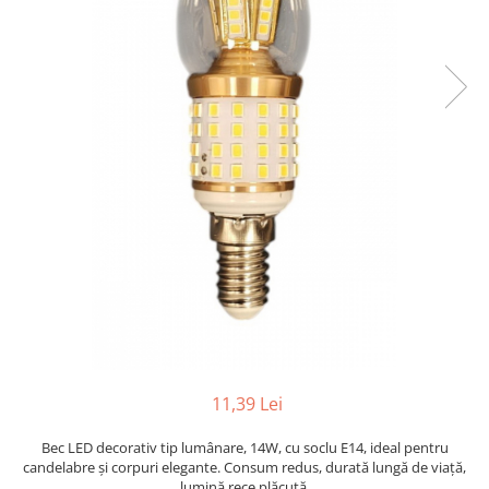
Lampi solare
Corpuri de iluminat
Spoturi LED
Corpuri Led - industriale
Aplice si Plafoniere Led
Proiectoare LED
Corpuri stradale
Lămpi portabile
Senzori de
miscare,crepuscular,dulii cu
senzor
Veioze/Lămpi/lampa de veghe
Aplice ,becuri si corpuri cu
senzor
11,39 Lei
Aplice de perete interior,
Bec LED decorativ tip lumânare, 14W, cu soclu E14, ideal pentru
exterior
candelabre și corpuri elegante. Consum redus, durată lungă de viață,
Lampi emergente
lumină rece plăcută.