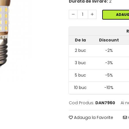
Durata de livrare:
2
ADAUG
R
De la
Discount
2
buc
-2%
3
buc
-3%
5
buc
-5%
10
buc
-10%
Cod Produs:
DAN7960
Ai n
Adauga la Favorite