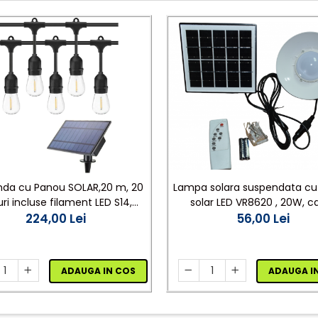
nda cu Panou SOLAR,20 m, 20
Lampa solara suspendata c
ri incluse filament LED S14,
solar LED VR8620 , 20W, c
na calda , Interconectabila,
224,00 Lei
legatura 3 m
56,00 Lei
Jocuri Lumini
ADAUGA IN COS
ADAUGA I