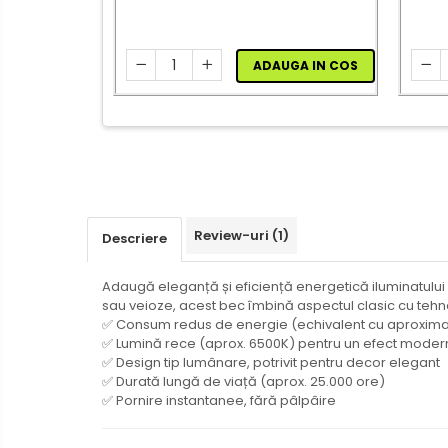
Cap prelungitor
Conectoare
electrice/Morsete/reglete
ADAUGA IN COS
Copex
Cuple
Doze
Dulii/Dulie adaptor
Electrocasnice de mici
dimensiuni
Review-uri
(1)
Descriere
Mufe,Accesorii TV
Adaugă eleganță și eficiență energetică iluminatului 
Multimetru Digital
sau veioze, acest bec îmbină aspectul clasic cu teh
✅ Consum redus de energie (echivalent cu aproxima
Prelungitoare/Derulatoare
✅ Lumină rece (aprox. 6500K) pentru un efect modern 
Prize
✅ Design tip lumânare, potrivit pentru decor elegant
✅ Durată lungă de viață (aprox. 25.000 ore)
Starter/Droser
✅ Pornire instantanee, fără pâlpâire
Triplu Stecher