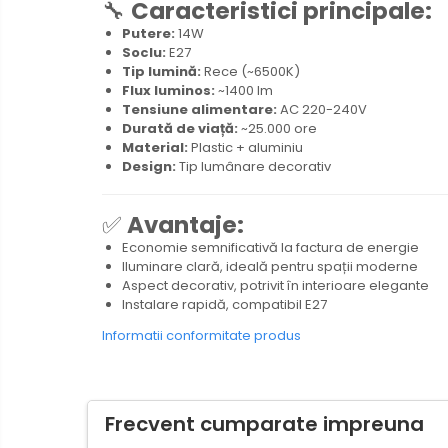
🔧
Caracteristici principale:
Întrerupătoare/Comutatoare
Putere:
14W
Soclu:
E27
Ştechere/Stecher adaptor
Tip lumină:
Rece (~6500K)
Ţeavă PVC
Flux luminos:
~1400 lm
Tensiune alimentare:
AC 220-240V
Durată de viață:
~25.000 ore
Corpuri Led lineare
Material:
Plastic + aluminiu
Design:
Tip lumânare decorativ
Feronerie
✅
Avantaje:
Feronerie
Economie semnificativă la factura de energie
Iluminare clară, ideală pentru spații moderne
Butuc yala,Broaste
Aspect decorativ, potrivit în interioare elegante
usa,Lacat
Instalare rapidă, compatibil E27
Informatii conformitate produs
Tablou si sigurante electrice
Scule / utile / sonerii/ rulete
Frecvent cumparate impreuna
Scule / utile / sonerii/