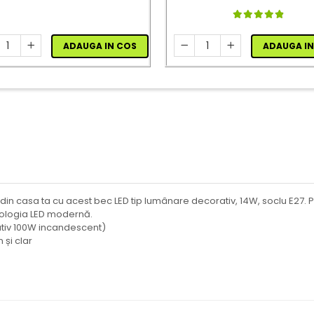
ADAUGA IN COS
ADAUGA IN
din casa ta cu acest bec LED tip lumânare decorativ, 14W, soclu E27. 
nologia LED modernă.
tiv 100W incandescent)
și clar