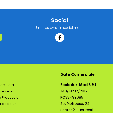
Social
Urmareste-ne in social media
Date Comerciale
Ecoleduri Mad S.R.L.
de Plata
J40/19237/2017
 de Retur
RO38499685
a Produselor
Str. Pietroasa, 24
r de Retur
Sector 2, București