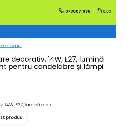
0730071938
0,00
e și lămpi
re decorativ, 14W, E27, lumină
nt pentru candelabre și lămpi
v, 14W, E27, lumină rece
est produs