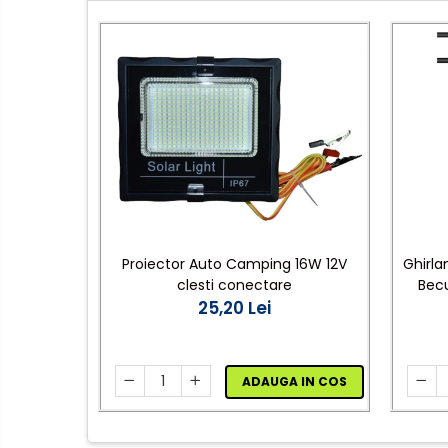
rulete
Adezivi si benzi adezive
Chei , clesti , patenti
Cose / Coliere plastic
Pistoale de lipit si accesorii
Scule si unelte de
taiat,accesorii pentru gaurit si
insurubat
Sonerii
Proiector Auto Camping 16W 12V
Ghirla
Trepied
clesti conectare
Becu
25,20 Lei
lumi
Ventilator
Lanterne
ADAUGA IN COS
Accesorii camping
Conetica si conexiuni
Masina de facut gheata