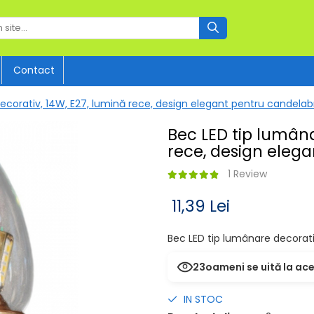
Contact
ecorativ, 14W, E27, lumină rece, design elegant pentru candelabr
Bec LED tip lumâna
rece, design elega
1 Review
11,39 Lei
Bec LED tip lumânare decorati
23
oameni se uită la ac
IN STOC