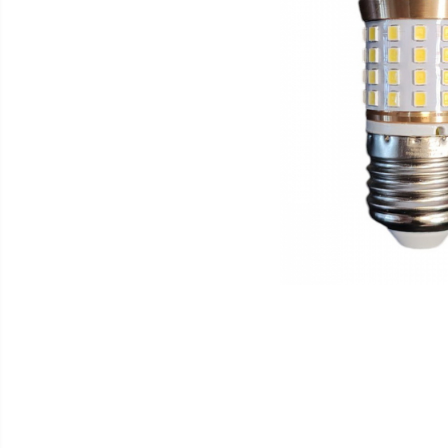
(Clasic)
Tub Neon LED
Lampi solare
Corpuri de iluminat
Corpuri de iluminat
Spoturi LED
Corpuri Led - industriale
Aplice si Plafoniere Led
Proiectoare LED
Corpuri stradale
Lămpi portabile
Senzori de
miscare,crepuscular,dulii cu