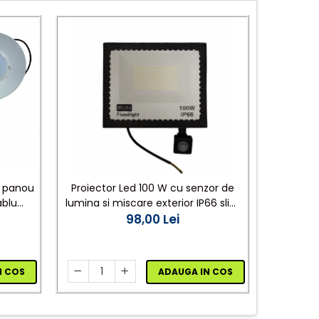
u panou
Proiector Led 100 W cu senzor de
Intre
ablu
lumina si miscare exterior IP66 slim
wireless
98,00 Lei
6500k
N COS
ADAUGA IN COS