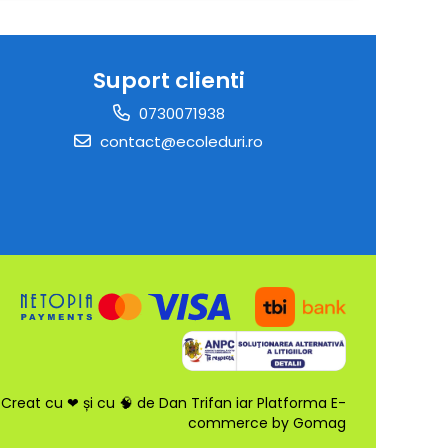
Suport clienti
0730071938
contact@ecoleduri.ro
Creat cu ❤ și cu 🧠 de Dan Trifan iar
Platforma E-
commerce by Gomag