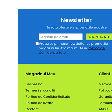
Produse grele si voluminoase
Promotii
Newsletter
Nu rata ofertele si promotiile noastre
Vreau sa primesc newsletter cu promotiile
magazinului. Afla mai multe in
Politica de
Confidentialitate
Magazinul Meu
Clienti
Despre noi
Metode 
Termeni si conditii
Politica
Politica de Confidentialitate
Garanti
Politica de livrare
Formula
Contact
ANPC