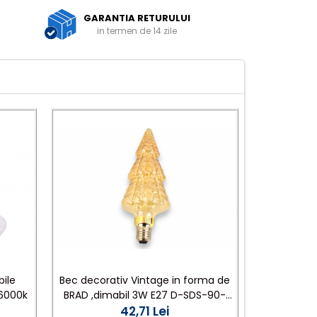
GARANTIA RETURULUI
in termen de 14 zile
Bec decorativ Vintage in forma de
ile
Bec E2
BRAD ,dimabil 3W E27 D-SDS-90-
 6000k
42,71 Lei
230