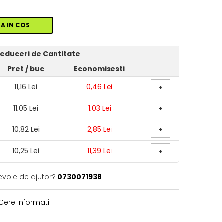
A IN COS
educeri de Cantitate
Pret
/ buc
Economisesti
11,16 Lei
0,46 Lei
+
11,05 Lei
1,03 Lei
+
10,82 Lei
2,85 Lei
+
10,25 Lei
11,39 Lei
+
evoie de ajutor?
0730071938
Cere informatii