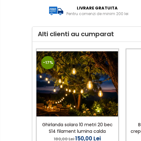
senzor
Veioze/Lămpi/lampa de
LIVRARE GRATUITA
veghe
Pentru comenzi de minim 200 lei
Aplice ,becuri si corpuri cu
senzor
Alti clienti au cumparat
Aplice de perete interior,
exterior
Lampi emergente
Lustre
-17%
Spoturi led pe sina
Aparataj şi accesorii
Aparataj şi accesorii
Alimentatoare/Drivere
Bară alimentare nul
Ghirlanda solara 10 metri 20 bec
B
S14 filament lumina calda
crep
Cablu electric, canal cablu
150,00 Lei
180,00 Lei