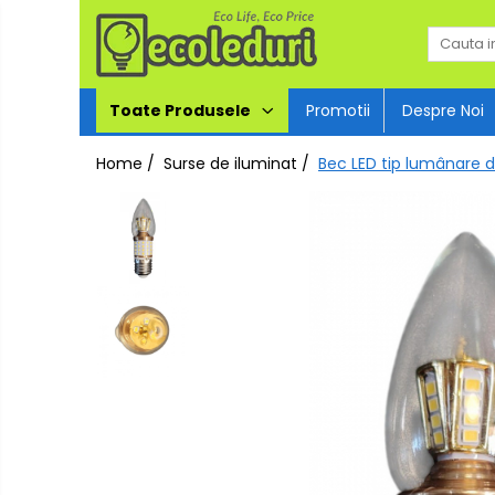
Toate Produsele
Toate Produsele
Promotii
Despre Noi
Surse de iluminat
Home /
Surse de iluminat /
Bec LED tip lumânare d
Surse de iluminat
Banda LED
Bec Color led
Bec incandescent (Clasic)
Becuri Led
Becuri & lampi led cu fasung
Ghirlande luminoase
Modul Led pentru aplica
Tub Neon Fluorescent