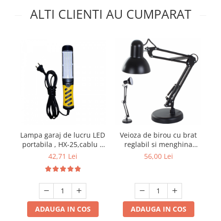
ALTI CLIENTI AU CUMPARAT
Lampa garaj de lucru LED
La
Veioza de birou cu brat
portabila , HX-25,cablu 5
reglabil si menghina
m 100 led 2835 220V
r
inclusa, model MT-811
42,71 Lei
56,00 Lei
mi
ADAUGA IN COS
ADAUGA IN COS