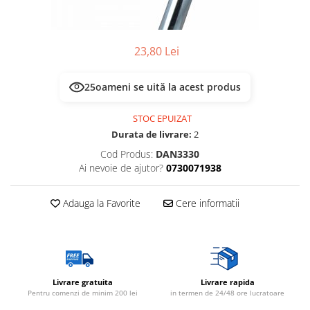
Multimetru Digital
Lampi emergente
Prelungitoare/Derulatoare
Lustre
Prize
23,80 Lei
Spoturi led pe sina
Starter/Droser
25
oameni se uită la acest produs
Triplu Stecher
Întrerupătoare/Comutatoare
STOC EPUIZAT
Durata de livrare:
2
Ştechere/Stecher adaptor
Cod Produs:
DAN3330
Ţeavă PVC
Ai nevoie de ajutor?
0730071938
Adauga la Favorite
Cere informatii
Livrare gratuita
Livrare rapida
Pentru comenzi de minim 200 lei
in termen de 24/48 ore lucratoare