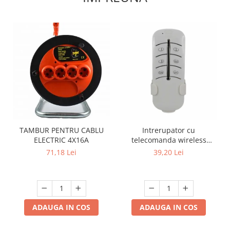
TAMBUR PENTRU CABLU
Intrerupator cu
ELECTRIC 4X16A
telecomanda wireless
universala pentru lustra 3
71,18 Lei
39,20 Lei
canale A03
ADAUGA IN COS
ADAUGA IN COS