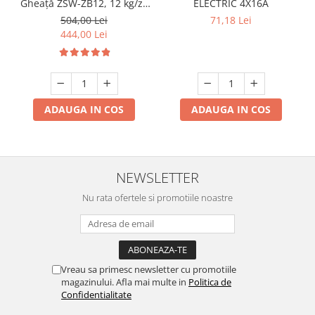
Gheață ZSW-ZB12, 12 kg/zi,
ELECTRIC 4X16A
Rezervor 1.2L, Panou Tactil,
504,00 Lei
71,18 Lei
Design Compact, Negru
444,00 Lei
ADAUGA IN COS
ADAUGA IN COS
NEWSLETTER
Nu rata ofertele si promotiile noastre
Vreau sa primesc newsletter cu promotiile
magazinului. Afla mai multe in
Politica de
Confidentialitate