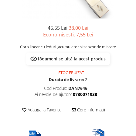
Multimetru Digital
Lampi emergente
Prelungitoare/Derulatoare
Lustre
Prize
Spoturi led pe sina
45,55 Lei
38,00 Lei
Starter/Droser
Economisesti:
7,55
Lei
Triplu Stecher
Corp linear cu leduri ,acumulator si senzor de miscare
Întrerupătoare/Comutatoare
18
oameni se uită la acest produs
Ştechere/Stecher adaptor
Ţeavă PVC
STOC EPUIZAT
Durata de livrare:
2
Cod Produs:
DAN7646
Ai nevoie de ajutor?
0730071938
Adauga la Favorite
Cere informatii