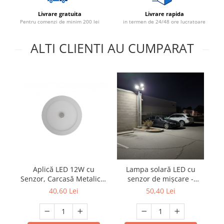
Livrare gratuita
Livrare rapida
Pentru comenzi de minim 200 lei
in termen de 24/48 ore lucratoare
ALTI CLIENTI AU CUMPARAT
Aplică LED 12W cu
Lampa solară LED cu
Senzor, Carcasă Metalică,
senzor de mișcare -
d
Geam Sticlă, Ø160mm,
model 4 capete, 292 LED-
40,60 Lei
50,40 Lei
6500K
uri, panou solar extern,
IP65