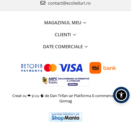
contact@ecoleduri.ro
MAGAZINUL MEU
CLIENTI
DATE COMERCIALE
Creat cu ❤ și cu 🧠 de Dan Trifan iar
Platforma E-commerce by
Gomag