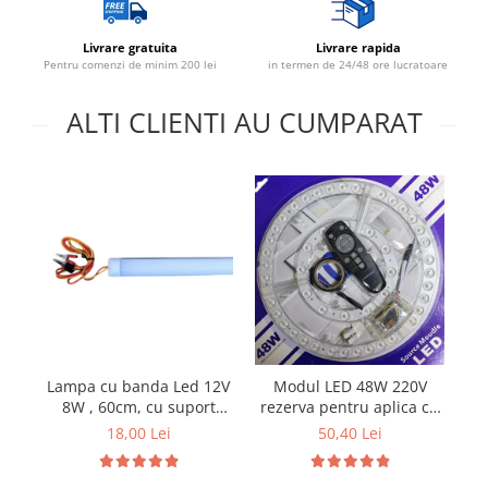
Lustre
Livrare gratuita
Livrare rapida
Spoturi led pe sina
Pentru comenzi de minim 200 lei
in termen de 24/48 ore lucratoare
ALTI CLIENTI AU CUMPARAT
Aparataj şi accesorii
Alimentatoare/Drivere
Bară alimentare nul
Cablu electric, canal cablu
Cap prelungitor
Conectoare
electrice/Morsete/reglete
Cuple
Doze
Lampa cu banda Led 12V
Modul LED 48W 220V
P
8W , 60cm, cu suport
rezerva pentru aplica cu
16
Dulii/Dulie adaptor
aluminiu si clesti de
3 Culori si telecomanda
18,00 Lei
50,40 Lei
Electrocasnice de mici dimensiuni
conectare
Mufe,Accesorii TV