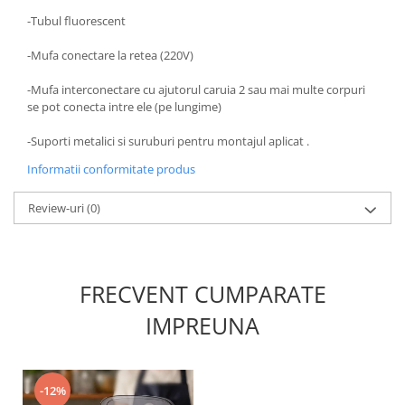
Scule / utile / sonerii/ rulete
-Tubul fluorescent
Adezivi si benzi adezive
-Mufa conectare la retea (220V)
Chei , clesti , patenti
Cose / Coliere plastic
-Mufa interconectare cu ajutorul caruia 2 sau mai multe corpuri
se pot conecta intre ele (pe lungime)
Pistoale de lipit si accesorii
-Suporti metalici si suruburi pentru montajul aplicat .
Scule si unelte de
taiat,accesorii pentru gaurit si
Informatii conformitate produs
insurubat
Sonerii
Review-uri
(0)
Trepied
Ventilator
FRECVENT CUMPARATE
Lanterne
IMPREUNA
Accesorii camping
Conetica si conexiuni
Masina de facut gheata
-12%
Produse grele si voluminoase