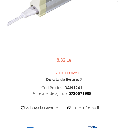
Lampi solare
Corpuri de iluminat
Spoturi LED
Corpuri Led - industriale
Aplice si Plafoniere Led
Proiectoare LED
Corpuri stradale
8,82 Lei
Lămpi portabile
STOC EPUIZAT
Senzori de
Durata de livrare:
2
miscare,crepuscular,dulii cu
senzor
Cod Produs:
DAN1241
Veioze/Lămpi/lampa de veghe
Ai nevoie de ajutor?
0730071938
Aplice ,becuri si corpuri cu
senzor
Adauga la Favorite
Cere informatii
Aplice de perete interior,
exterior
Lampi emergente