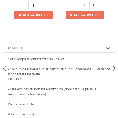
Multimetru Digital
Prelungitoare/Derulatoare
ADAUGA IN COS
ADAUGA IN COS
Prize
Starter/Droser
Triplu Stecher
Întrerupătoare/Comutatoare
Descriere
Ştechere/Stecher adaptor
Corp lampa fluorescenta tub T4 8 W
Ţeavă PVC
- Corpuri de iluminat liniar pentru tuburi fluorescente T4, care pot
fi conectate intre ele.
Corpuri Led lineare
L=53 CM
Feronerie
- Este echipat cu bobina electronica (doar trebuie pusa la
tensiune si va functiona)
Butuc yala,Broaste usa,Lacat
Pachetul include :
Tablou si sigurante electrice
-Corpul pentru tub