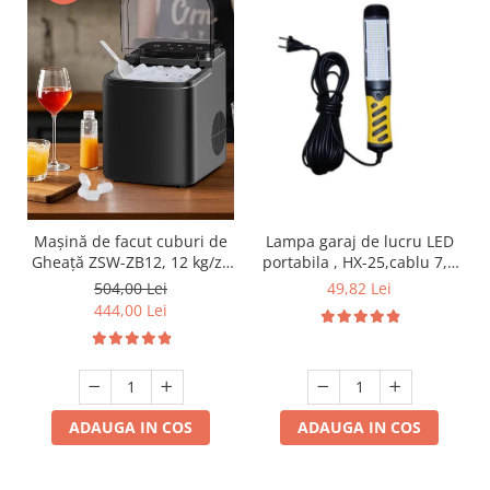
Promotii
Mașină de facut cuburi de
Lampa garaj de lucru LED
Gheață ZSW-ZB12, 12 kg/zi,
portabila , HX-25,cablu 7,5
Rezervor 1.2L, Panou Tactil,
m 220V
504,00 Lei
49,82 Lei
Design Compact, Negru
444,00 Lei
ADAUGA IN COS
ADAUGA IN COS