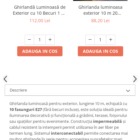
Ghirlandă Luminoasă de
Ghirlanda luminoasa
Gh
Exterior cu 10 Becuri 1 W,
exterior 10 m 20
Ex
220 V, 10 m
fasunguri E27 fara
112,00 Lei
88,20 Lei
Interconectabil, Alb Cald -
becuri,interconectabila,imperm
Int
Ideală pentru Grădină,
I
Terasă, Evenimente
ADAUGA IN COS
ADAUGA IN COS
Descriere
Ghirlanda luminoasă pentru exterior, lungime 10 m, echipată cu
10 fasunguri E27
(fără becuri incluse), este soluția ideală pentru
iluminarea decorativă și funcțională a grădinii, terasei, foișorului
sau spațiilor pentru evenimente. Construcția
impermeabilă
și
cablul rezistent la intemperii permit utilizarea în aer liber pe
termen lung. Sistemul
interconectabil
permite conectarea mai
multor ghirlande în serie pentru acoperirea suprafețelor mari.