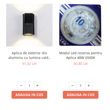
Aplica de exterior din
Modul Led rezerva pentru
aluminiu cu lumina calda
Aplica 48W 6500K
sus jos 3500 K AL-042
31,32 Lei
30,80 Lei
ADAUGA IN COS
ADAUGA IN COS