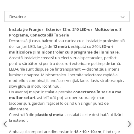
Descriere
Instalație Franjuri Exterior 12m, 240 LED-uri Multicolore, 8
Programe, Conectabilă în Serie
Decorează-ți casa, balconul sau curtea cu o instalație profesională
de franjuri LED, lungă de
12 metri
, echipată cu 240
LED-uri
multicolore
și
minicontroler cu 8 programe de iluminare
.
Această instalație creează un efect vizual spectaculos, perfect
pentru sărbători și pentru decoruri exterioare pe timp de iarnă.
LED-urile sunt dispuse pe fir transparent — discret ziua, intens
luminos noaptea. Minicontrolerul permite selectarea rapidă a
modurilor: combinații, undă, secvențial, fade, flash, stroboscopic,
slow glow și modul continuu.
Un avantaj major: instalația permite
conectarea în serie a mai
multor seturi
, astfel încât poți acoperi suprafețe mari
(acoperișuri, garduri, fațade) folosind un singur punct de
alimentare.
Construită din
plastic și metal
, instalația este destinată utilizării
la exterior.
Ambalajul compact are dimensiunile
18 × 10 × 10 cm
, fiind ușor