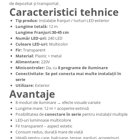
de depozitat și transportat.
Caracteristici tehnice
Tip produs:
Instalație franjuri / turturi LED exterior
Lungime totală:
12 m
Lungime Franjuri:30-45 cm
Număr LED-uri:
240 LED
Culoare LED-uri:
Multicolor
Fir:
Transparent
Material:
Plastic + metal
Alimentare:
220V
Minicontroler:
Da, cu
8 programe de iluminare
Conectivitate:
Se pot conecta mai multe instalații în
serie
Utilizare:
Exterior
Avantaje
8 moduri de iluminare → efecte vizuale variate
Lungime mare: 12 m = acoperire extinsă
Posibilitatea de
conectare în serie
pentru instalații multiple
LED-uri luminoase multicolore
Fir transparent – aspect estetic
Consum redus, durată mare de viață
Ideală pentru case, balcoane, terase, garduri, acoperișuri