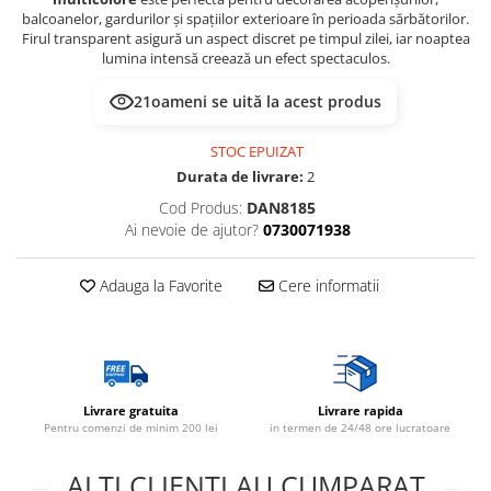
balcoanelor, gardurilor și spațiilor exterioare în perioada sărbătorilor.
Firul transparent asigură un aspect discret pe timpul zilei, iar noaptea
lumina intensă creează un efect spectaculos.
21
oameni se uită la acest produs
STOC EPUIZAT
Durata de livrare:
2
Cod Produs:
DAN8185
Ai nevoie de ajutor?
0730071938
Adauga la Favorite
Cere informatii
Livrare gratuita
Livrare rapida
Pentru comenzi de minim 200 lei
in termen de 24/48 ore lucratoare
ALTI CLIENTI AU CUMPARAT