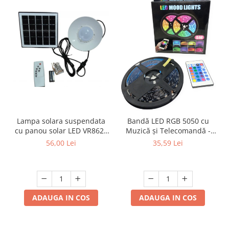
Lampa solara suspendata
Bandă LED RGB 5050 cu
cu panou solar LED VR8620
Muzică și Telecomandă -
, 20W, cablu legatura 3 m
5m , USB,Negru
56,00 Lei
35,59 Lei
ADAUGA IN COS
ADAUGA IN COS