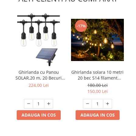
-17%
Ghirlanda cu Panou
Ghirlanda solara 10 metri
SOLAR,20 m, 20 Becuri
20 bec S14 filament
S
incluse filament LED S14,
lumina calda
in
224,00 Lei
180,00 Lei
lumina calda ,
150,00 Lei
Interconectabila, Jocuri
I
Lumini
ADAUGA IN COS
ADAUGA IN COS