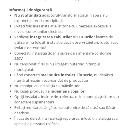
Informații de siguranță
Nu scufundați
adaptorul/transformatorul în apă și nu îl
expuneți direct la precipitații.
Evitați folosirea instalației în zone cu umezeală excesivă la
nivelul conexiunilor electrice.
Verificați
integritatea cablurilor și LED-urilor
înainte de
utilizare; nu folosiți instalația dacă observi tăieturi, rupturi sau
izolație deteriorată.
Conectați instalația doar la surse de alimentare conforme
220V
.
Nu tensionați firul și nu îl trageți puternic în timpul
montajului.
Când conectați
mai multe instalații în serie
, nu depășiți
numărul maxim recomandat de producător.
Nu manipulați instalația cu mâinile ude.
Nu lăsați produsul
la îndemâna copiilor
.
Opriți instalația înainte de a efectua orice montaj, ajustare sau
conectare suplimentară.
Evitați montarea lângă surse puternice de căldură sau flăcări
deschise.
În caz de defect, nu încercați repararea; înlocuiți instalația sau
apelați la personal calificat.