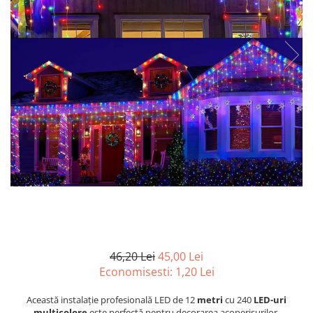
Prelungitoare/Derulatoare
Lampi emergente
Prize
Lustre
Starter/Droser
Spoturi led pe sina
Triplu Stecher
Întrerupătoare/Comutatoare
Ştechere/Stecher adaptor
Ţeavă PVC
46,20 Lei
45,00 Lei
Economisesti:
1,20
Lei
Această instalație profesională LED de 12
metri
cu 240
LED-uri
multicolore
este perfectă pentru decorarea acoperișurilor,