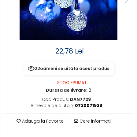
Electrocasnice de mici
senzor
dimensiuni
Aplice de perete interior,
Mufe,Accesorii TV
exterior
Multimetru Digital
Lampi emergente
Prelungitoare/Derulatoare
Lustre
22,78 Lei
Prize
Spoturi led pe sina
Starter/Droser
22
oameni se uită la acest produs
Triplu Stecher
STOC EPUIZAT
Durata de livrare:
2
Întrerupătoare/Comutatoare
Cod Produs:
DAN7729
Ai nevoie de ajutor?
0730071938
Ştechere/Stecher adaptor
Ţeavă PVC
Adauga la Favorite
Cere informatii