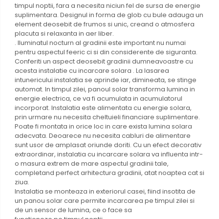
timpul noptii, fara a necesita niciun fel de sursa de energie
suplimentara. Designul in forma de glob cu bule adauga un
element deosebit de frumos si unic, creand o atmosfera
placuta si relaxanta in aer liber.
. Iluminatul nocturn al gradinii este important nu numai
pentru aspectul feeric ci si din considerente de siguranta.
Conferiti un aspect deosebit gradinii dumneavoastre cu
acesta instalatie cu incarcare solara . La lasarea
intunericului instalatia se aprinde iar, dimineata, se stinge
automat. In timpul zilei, panoul solar transforma lumina in
energie electrica, ce va fi acumulata in acumulatorul
incorporat. Instalatia este alimentata cu energie solara,
prin urmare nu necesita cheltuieli financiare suplimentare.
Poate fi montata in orice loc in care exista lumina solara
adecvata. Deoarece nu necesita cabluri de alimentare
sunt usor de amplasat oriunde doriti. Cu un efect decorativ
extraordinar, instalatia cu incarcare solara va influenta intr-
o masura extrem de mare aspectul gradinii tale,
completand perfect arhitectura gradinii, atat noaptea cat si
ziua.
Instalatia se monteaza in exteriorul casei, fiind insotita de
un panou solar care permite incarcarea pe timpul zilei si
de un sensor de lumina, ce o face sa