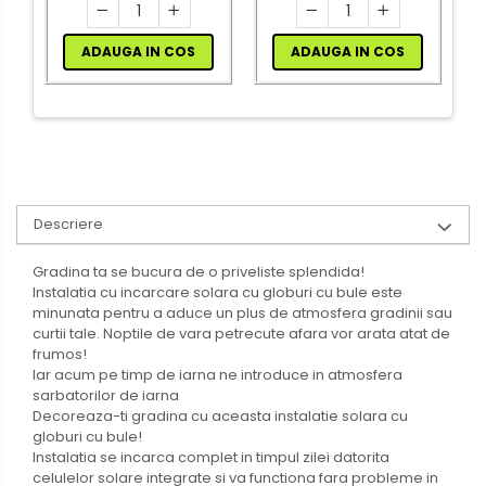
ADAUGA IN COS
ADAUGA IN COS
Descriere
Gradina ta se bucura de o priveliste splendida!
Instalatia cu incarcare solara cu globuri cu bule este
minunata pentru a aduce un plus de atmosfera gradinii sau
curtii tale. Noptile de vara petrecute afara vor arata atat de
frumos!
Iar acum pe timp de iarna ne introduce in atmosfera
sarbatorilor de iarna
Decoreaza-ti gradina cu aceasta instalatie solara cu
globuri cu bule!
Instalatia se incarca complet in timpul zilei datorita
celulelor solare integrate si va functiona fara probleme in