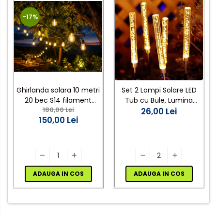
-17%
Ghirlanda solara 10 metri
Set 2 Lampi Solare LED
20 bec S14 filament
Tub cu Bule, Lumina
180,00 Lei
lumina calda
Calda, Inaltime 73cm
26,00 Lei
150,00 Lei
ADAUGA IN COS
ADAUGA IN COS