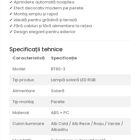
✔ Aprindere automată noaptea
✔ Efect decorativ modern pe perete
✔ Montaj simplu și rapid
✔ Ideală pentru grădină și terasă
✔ Fără cabluri și fără alimentare la rețea
✔ Design elegant pentru exterior
Specificații tehnice
Caracteristică
Specificație
Model
BT90-3
Tip produs
Lampă solară LED RGB
Alimentare
Solară
Tip montaj
Perete
Material
ABS + PC
Culori iluminare
Alb Cald / Alb Rece / Roșu / Verde /
Albastru