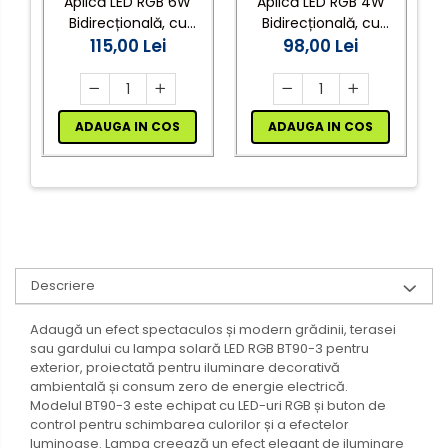
Aplică LED RGB 6W
Aplică LED RGB 4W
B
Bidirecțională, cu
Bidirecțională, cu
Telecomandă, IP54,
115,00 Lei
Telecomandă, IP54,
98,00 Lei
Aluminiu,
Aluminiu,
a
Exterior/Interior,
Exterior/Interior,
Negru, engros
Negru, engros
ADAUGA IN COS
ADAUGA IN COS
Descriere
Adaugă un efect spectaculos și modern grădinii, terasei
sau gardului cu lampa solară LED RGB BT90-3 pentru
exterior, proiectată pentru iluminare decorativă
ambientală și consum zero de energie electrică.
Modelul BT90-3 este echipat cu LED-uri RGB și buton de
control pentru schimbarea culorilor și a efectelor
luminoase. Lampa creează un efect elegant de iluminare