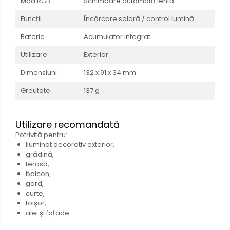
Mod RGB
Schimbare automată lentă
Funcții
Încărcare solară / control lumină
Baterie
Acumulator integrat
Utilizare
Exterior
Dimensiuni
132 x 91 x 34 mm
Greutate
137 g
Utilizare recomandată
Potrivită pentru:
iluminat decorativ exterior,
grădină,
terasă,
balcon,
gard,
curte,
foișor,
alei și fațade.