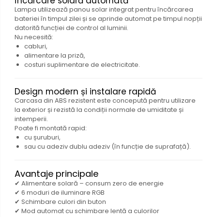
Încărcare solară automată
Lampa utilizează panou solar integrat pentru încărcarea
bateriei în timpul zilei și se aprinde automat pe timpul nopții
datorită funcției de control al luminii.
Nu necesită:
cabluri,
alimentare la priză,
costuri suplimentare de electricitate.
Design modern și instalare rapidă
Carcasa din ABS rezistent este concepută pentru utilizare
la exterior și rezistă la condiții normale de umiditate și
intemperii.
Poate fi montată rapid:
cu șuruburi,
sau cu adeziv dublu adeziv (în funcție de suprafață).
Avantaje principale
✔ Alimentare solară – consum zero de energie
✔ 6 moduri de iluminare RGB
✔ Schimbare culori din buton
✔ Mod automat cu schimbare lentă a culorilor