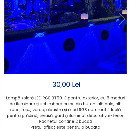
Electrocasnice de mici
senzor
dimensiuni
Aplice de perete interior,
Mufe,Accesorii TV
exterior
Multimetru Digital
Lampi emergente
Prelungitoare/Derulatoare
Lustre
Prize
Spoturi led pe sina
Starter/Droser
Triplu Stecher
30,00 Lei
Întrerupătoare/Comutatoare
Lampă solară LED RGB BT90-3 pentru exterior, cu 6 moduri
Ştechere/Stecher adaptor
de iluminare și schimbare culori din buton: alb cald, alb
rece, roșu, verde, albastru și mod RGB automat. Ideală
Ţeavă PVC
pentru grădină, terasă, gard și iluminat decorativ exterior.
Pachetul contine 2 bucati
Pretul afisat este pentru o bucata