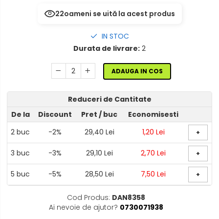
22
oameni se uită la acest produs
IN STOC
Durata de livrare:
2
ADAUGA IN COS
Reduceri de Cantitate
De la
Discount
Pret
/ buc
Economisesti
2
buc
-2%
29,40 Lei
1,20 Lei
+
3
buc
-3%
29,10 Lei
2,70 Lei
+
5
buc
-5%
28,50 Lei
7,50 Lei
+
Cod Produs:
DAN8358
Ai nevoie de ajutor?
0730071938