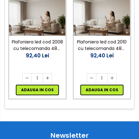
Plafoniera led cod 2008
Plafoniera led cod 2010
cu telecomanda 48W
cu telecomanda 48W
35cm dimabila 3
92,40 Lei
35cm dimabila 3
92,40 Lei
temperaturi de culoare
temperaturi de culoare
ajustabile
ajustabile
3000K/4500K/6500K
3000K/4500K/6500K
ADAUGA IN COS
ADAUGA IN COS
Newsletter