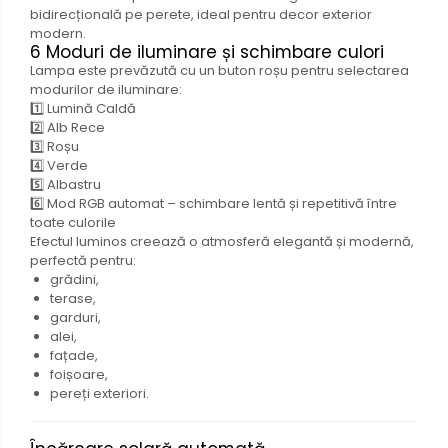
bidirecțională pe perete, ideal pentru decor exterior
modern.
6 Moduri de iluminare și schimbare culori
Lampa este prevăzută cu un buton roșu pentru selectarea
modurilor de iluminare:
1️⃣ Lumină Caldă
2️⃣ Alb Rece
3️⃣ Roșu
4️⃣ Verde
5️⃣ Albastru
6️⃣ Mod RGB automat – schimbare lentă și repetitivă între
toate culorile
Efectul luminos creează o atmosferă elegantă și modernă,
perfectă pentru:
grădini,
terase,
garduri,
alei,
fațade,
foișoare,
pereți exteriori.