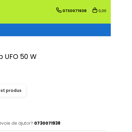
0730071938
0,00
ip UFO 50 W
est produs
evoie de ajutor?
0730071938