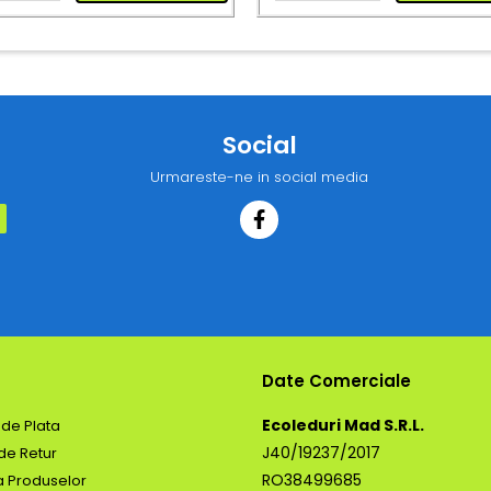
Social
Urmareste-ne in social media
Date Comerciale
Ecoleduri Mad S.R.L.
de Plata
J40/19237/2017
 de Retur
RO38499685
a Produselor