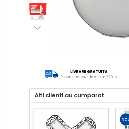
(Clasic)
Tub Neon LED
Lampi solare
Corpuri de iluminat
Corpuri de iluminat
Spoturi LED
LIVRARE GRATUITA
Corpuri Led - industriale
Pentru comenzi de minim 200 lei
Aplice si Plafoniere Led
Proiectoare LED
Alti clienti au cumparat
Corpuri stradale
Lămpi portabile
Senzori de
NO
miscare,crepuscular,dulii cu