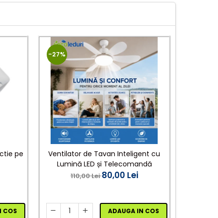
-27%
ctie pe
Ventilator de Tavan Inteligent cu
Modul Le
Lumină LED și Telecomandă
Aplic
80,00 Lei
110,00 Lei
N COS
ADAUGA IN COS