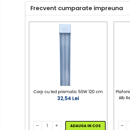
Frecvent cumparate impreuna
Întrerupătoare/Comutatoare
Ştechere/Stecher adaptor
Ţeavă PVC
Corpuri Led lineare
Feronerie
Feronerie
Butuc yala,Broaste
usa,Lacat
Corp cu led prismatic 50W 120 cm
Plafon
32,54 Lei
Alb Re
Tablou si sigurante electrice
Scule / utile / sonerii/ rulete
Scule / utile / sonerii/
ADAUGA IN COS