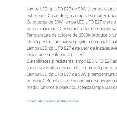
Cap prelungitor
Lampa LED tip UFO E27 de 50W și temperatura de cu
Conectoare
exterioare. Cu un design compact și modern, acea
electrice/Morsete/reglete
Cu puterea de 50W, lampa LED UFO E27 oferă o lum
Copex
putere mai mare. Consumul redus de energie vă pe
Cuple
Temperatura de culoare de 6500K produce o lumină 
Doze
ideală pentru iluminarea spațiilor comerciale, hal
Lampa LED tip UFO E27 este ușor de instalat, avân
Dulii/Dulie adaptor
instantanee de iluminat eficient.
Electrocasnice de mici
Durabilitatea și rezistența lămpii LED UFO E27 asig
dimensiuni
șocuri și vibrații, ceea ce o face potrivită pentru u
Mufe,Accesorii TV
Lampa LED tip UFO E27 de 50W și temperatura de c
Multimetru Digital
puternică. Beneficiați de economii de energie și d
Prelungitoare/Derulatoare
mediu luminos și plăcut cu această lampă LED de
Prize
Informatii conformitate produs
Starter/Droser
Triplu Stecher