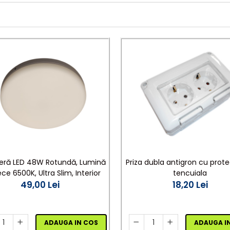
ieră LED 48W Rotundă, Lumină
Priza dubla antigron cu prote
ce 6500K, Ultra Slim, Interior
tencuiala
49,00 Lei
18,20 Lei
ADAUGA IN COS
ADAUGA I