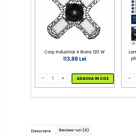
senzor
Veioze/Lămpi/lampa de
veghe
Aplice ,becuri si corpuri cu
senzor
Aplice de perete interior,
exterior
Lampi emergente
Corp Industrial 4 Brate 120 W
Lam
113,88 Lei
pl
Lustre
i
Spoturi led pe sina
ADAUGA IN COS
Aparataj şi accesorii
Aparataj şi accesorii
Alimentatoare/Drivere
Bară alimentare nul
Cablu electric, canal cablu
Review-uri
(0)
Descriere