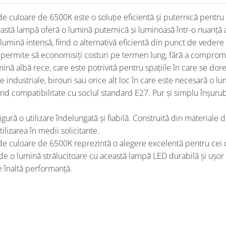
loare de 6500K este o soluție eficientă și puternică pentru ilum
stă lampă oferă o lumină puternică și luminoasă într-o nuanță 
ină intensă, fiind o alternativă eficientă din punct de vedere e
rmite să economisiți costuri pe termen lung, fără a compromite 
albă rece, care este potrivită pentru spațiile în care se doreșt
e industriale, birouri sau orice alt loc în care este necesară o l
d compatibilitate cu soclul standard E27. Pur și simplu înșurubaț
ură o utilizare îndelungată și fiabilă. Construită din materiale de
tilizarea în medii solicitante.
uloare de 6500K reprezintă o alegere excelentă pentru cei care
e o lumină strălucitoare cu această lampă LED durabilă și ușor de 
 înaltă performanță.