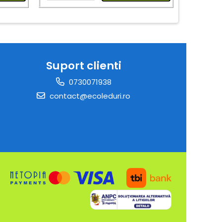
Suport clienti
0730071938
contact@ecoleduri.ro