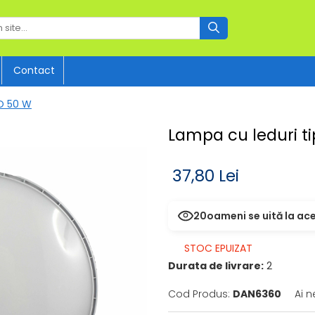
Contact
FO 50 W
Lampa cu leduri t
37,80 Lei
20
oameni se uită la ac
STOC EPUIZAT
Durata de livrare:
2
Cod Produs:
DAN6360
Ai n