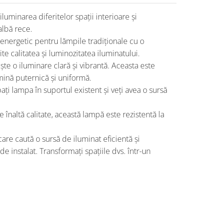
inarea diferitelor spații interioare și 
albă rece.
nergetic pentru lămpile tradiționale cu o 
calitatea și luminozitatea iluminatului.
e o iluminare clară și vibrantă. Aceasta este 
umină puternică și uniformă.
i lampa în suportul existent și veți avea o sursă 
 înaltă calitate, această lampă este rezistentă la 
 caută o sursă de iluminat eficientă și 
instalat. Transformați spațiile dvs. într-un 