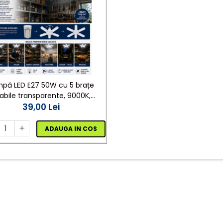
pă LED E27 50W cu 5 brațe
iabile transparente, 9000K,
luminare 360°, lumină rece
39,00 Lei
ADAUGA IN COS