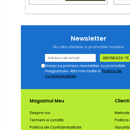
rulete
Adezivi si benzi adezive
Chei , clesti , patenti
Cose / Coliere plastic
Newsletter
Pistoale de lipit si accesorii
Nu rata ofertele si promotiile noastre
Scule si unelte de
taiat,accesorii pentru gaurit si
insurubat
Vreau sa primesc newsletter cu promotiile
Sonerii
magazinului. Afla mai multe in
Politica de
Confidentialitate
Trepied
Ventilator
Magazinul Meu
Clienti
Lanterne
Despre noi
Metode 
Accesorii camping
Termeni si conditii
Politica
Conetica si conexiuni
Politica de Confidentialitate
Garanti
Masina de facut gheata