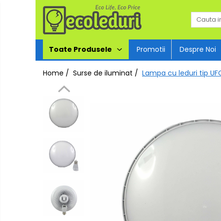
Toate Produsele
Toate Produsele
Promotii
Despre Noi
Surse de iluminat
Home /
Surse de iluminat /
Lampa cu leduri tip U
Surse de iluminat
Banda LED
Bec Color led
Bec incandescent (Clasic)
Becuri Led
Becuri & lampi led cu fasung
Ghirlande luminoase
Modul Led pentru aplica
Tub Neon Fluorescent