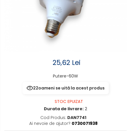
senzor
Mufe,Accesorii TV
Aplice de perete interior,
Multimetru Digital
exterior
Prelungitoare/Derulatoare
Lampi emergente
Prize
Lustre
Starter/Droser
Spoturi led pe sina
25,62 Lei
Triplu Stecher
Putere-60W
Întrerupătoare/Comutatoare
22
oameni se uită la acest produs
Ştechere/Stecher adaptor
Ţeavă PVC
STOC EPUIZAT
Durata de livrare:
2
Cod Produs:
DAN7741
Ai nevoie de ajutor?
0730071938