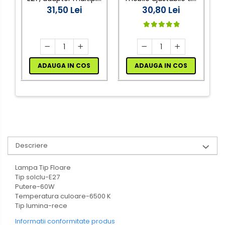
pentru becuri LED,
31,50 Lei
ventilator 36w 6000k
30,80 Lei
t
220V
i
ADAUGA IN COS
ADAUGA IN COS
Descriere
Lampa Tip Floare
Tip solclu-E27
Putere-60W
Temperatura culoare-6500 K
Tip lumina-rece
Informatii conformitate produs