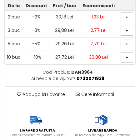
exterior
De la
Discount
Pret
/ buc
Economisesti
Lampi emergente
2
buc
-2%
30,18 Lei
1,23 Lei
+
Lustre
3
buc
-3%
29,88 Lei
2,77 Lei
+
Spoturi led pe sina
5
buc
-5%
29,26 Lei
7,70 Lei
+
Aparataj şi accesorii
Alimentatoare/Drivere
10
buc
-10%
27,72 Lei
30,80 Lei
+
Bară alimentare nul
Cod Produs:
DAN3964
Cablu electric, canal cablu
Ai nevoie de ajutor?
0730071938
Cap prelungitor
Adauga la Favorite
Cere informatii
Conectoare
electrice/Morsete/reglete
Cuple
Doze
Dulii/Dulie adaptor
LIVRARE GRATUITA
LIVRARE RAPIDA
Pentru comenzi de minim 200 lei
in termen de 24/48 ore lucratoare
Electrocasnice de mici