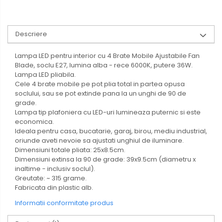
usa,Lacat
Tablou si sigurante electrice
Descriere
Scule / utile / sonerii/ rulete
Lampa LED pentru interior cu 4 Brate Mobile Ajustabile Fan
Blade, soclu E27, lumina alba - rece 6000K, putere 36W.
Adezivi si benzi adezive
Lampa LED pliabila.
Chei , clesti , patenti
Cele 4 brate mobile pe pot plia total in partea opusa
soclului, sau se pot extinde pana la un unghi de 90 de
Cose / Coliere plastic
grade.
Lampa tip plafoniera cu LED-uri lumineaza puternic si este
Pistoale de lipit si accesorii
economica.
Scule si unelte de
Ideala pentru casa, bucatarie, garaj, birou, mediu industrial,
taiat,accesorii pentru gaurit si
oriunde aveti nevoie sa ajustati unghiul de iluminare.
insurubat
Dimensiuni totale pliata: 25x8.5cm.
Sonerii
Dimensiuni extinsa la 90 de grade: 39x9.5cm (diametru x
inaltime - inclusiv soclul).
Trepied
Greutate: ~ 315 grame.
Fabricata din plastic alb.
Ventilator
Informatii conformitate produs
Lanterne