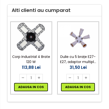
dimensiuni
Alti clienti au cumparat
Mufe,Accesorii TV
Multimetru Digital
Prelungitoare/Derulatoare
Prize
Starter/Droser
Triplu Stecher
Corp Industrial 4 Brate
Dulie cu 5 brațe E27-
120 W
E27, adaptor multiplu
Întrerupătoare/Comutatoare
t
113,88 Lei
pentru becuri LED,
31,50 Lei
Ştechere/Stecher adaptor
i
220V
Ţeavă PVC
ADAUGA IN COS
ADAUGA IN COS
Corpuri Led lineare
Feronerie
Butuc yala,Broaste