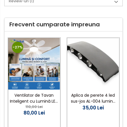
Review-uri
(1)
Accesorii camping
Conetica si conexiuni
Masina de facut gheata
Frecvent cumparate impreuna
Produse grele si voluminoase
Promotii
-27%
Ventilator de Tavan
Aplica de perete 4 led
Inteligent cu Lumină LED
sus-jos AL-004 lumina
110,00 Lei
și Telecomandă
35,00 Lei
rece
80,00 Lei