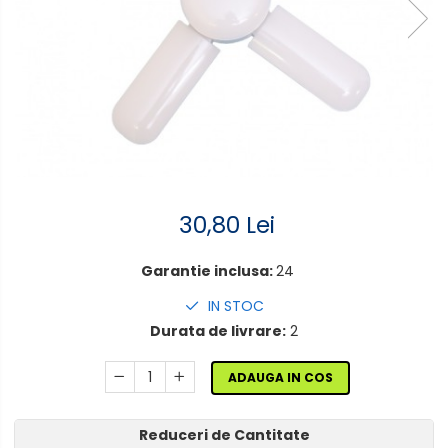
Lampi solare
Corpuri de iluminat
Spoturi LED
Corpuri Led - industriale
Aplice si Plafoniere Led
Proiectoare LED
30,80 Lei
Corpuri stradale
Lămpi portabile
Garantie inclusa:
24
Senzori de
miscare,crepuscular,dulii cu
IN STOC
senzor
Durata de livrare:
2
Veioze/Lămpi/lampa de
veghe
ADAUGA IN COS
Aplice ,becuri si corpuri cu
senzor
Reduceri de Cantitate
Aplice de perete interior,