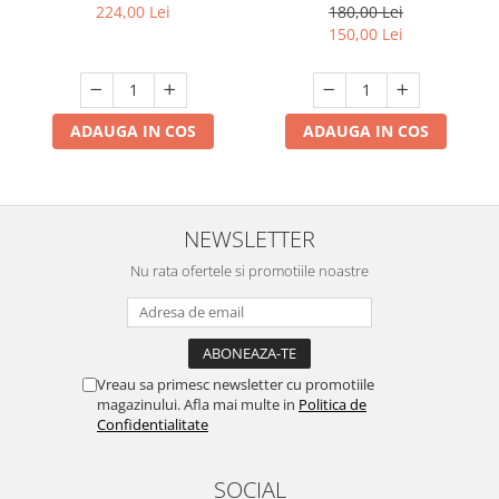
incluse filament LED S14,
calda
224,00 Lei
180,00 Lei
lumina calda ,
150,00 Lei
Interconectabila, Jocuri
Lumini
ADAUGA IN COS
ADAUGA IN COS
NEWSLETTER
Nu rata ofertele si promotiile noastre
Vreau sa primesc newsletter cu promotiile
magazinului. Afla mai multe in
Politica de
Confidentialitate
SOCIAL