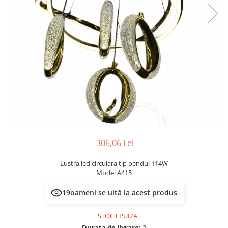
Prelungitoare/Derulatoare
Lampi emergente
Prize
Lustre
Starter/Droser
Spoturi led pe sina
Triplu Stecher
Întrerupătoare/Comutatoare
Ştechere/Stecher adaptor
Ţeavă PVC
306,06 Lei
Lustra led circulara tip pendul 114W
Model A415
19
oameni se uită la acest produs
STOC EPUIZAT
Durata de livrare:
2