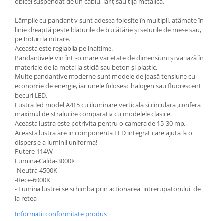
obicei suspendat de un cablu, lanț sau tijă metalică.
Lămpile cu pandantiv sunt adesea folosite în multipli, atârnate în
linie dreaptă peste blaturile de bucătărie și seturile de mese sau,
pe holuri la intrare.
Aceasta este reglabila pe inaltime.
Pandantivele vin într-o mare varietate de dimensiuni și variază în
materiale de la metal la sticlă sau beton și plastic.
Multe pandantive moderne sunt modele de joasă tensiune cu
economie de energie, iar unele folosesc halogen sau fluorescent
becuri LED.
Lustra led model A415 cu iluminare verticala si circulara ,confera
maximul de stralucire comparativ cu modelele clasice.
Aceasta lustra este potrivita pentru o camera de 15-30 mp.
Aceasta lustra are in componenta LED integrat care ajuta la o
dispersie a luminii uniforma!
Putere-114W
Lumina-Calda-3000K
-Neutra-4500K
-Rece-6000K
- Lumina lustrei se schimba prin actionarea intrerupatorului de
la retea
Informatii conformitate produs