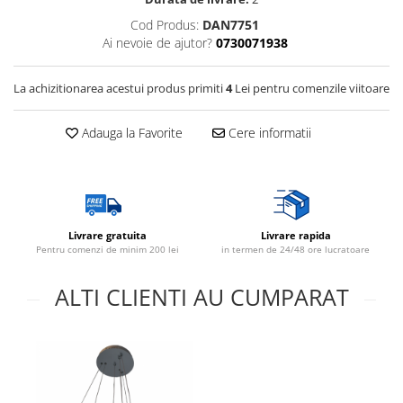
Cod Produs:
DAN7751
Ai nevoie de ajutor?
0730071938
La achizitionarea acestui produs primiti
4
Lei pentru comenzile viitoare
Adauga la Favorite
Cere informatii
Livrare gratuita
Livrare rapida
Pentru comenzi de minim 200 lei
in termen de 24/48 ore lucratoare
ALTI CLIENTI AU CUMPARAT