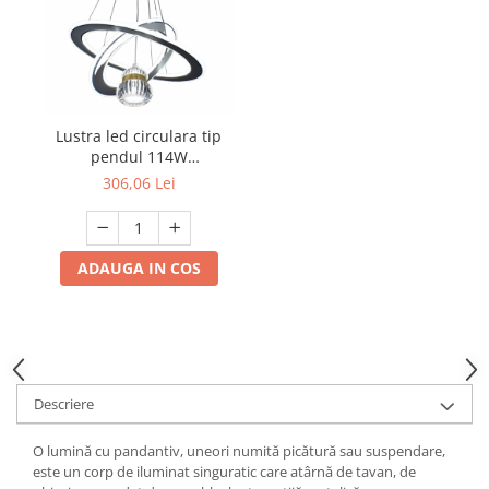
Lustra led circulara tip
pendul 114W
3000K/4000K/6500K 7809
306,06 Lei
ADAUGA IN COS
Descriere
O lumină cu pandantiv, uneori numită picătură sau suspendare,
este un corp de iluminat singuratic care atârnă de tavan, de