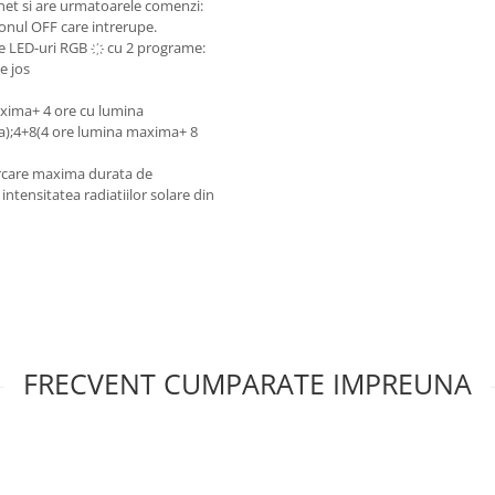
chet si are urmatoarele comenzi:
tonul OFF care intrerupe.
ire LED-uri RGB ҉ cu 2 programe:
e jos
axima+ 4 ore cu lumina
a);4+8(4 ore lumina maxima+ 8
carcare maxima durata de
ntensitatea radiatiilor solare din
FRECVENT CUMPARATE IMPREUNA