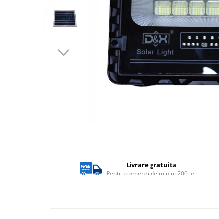
Lampi solare
Corpuri de iluminat
Spoturi LED
Corpuri Led - industriale
Aplice si Plafoniere Led
Proiectoare LED
Corpuri stradale
Lămpi portabile
Senzori de
miscare,crepuscular,dulii cu
senzor
Veioze/Lămpi/lampa de veghe
Livrare gratuita
Aplice ,becuri si corpuri cu
Pentru comenzi de minim 200 lei
senzor
Aplice de perete interior,
exterior