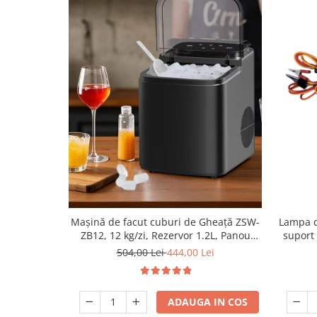
Masina de facut gheata
Produse grele si voluminoase
Promotii
Mașină de facut cuburi de Gheață ZSW-
Lampa c
ZB12, 12 kg/zi, Rezervor 1.2L, Panou
suport 
Tactil, Design Compact, Negru
504,00 Lei
444,00 Lei
ADAUGA IN COS