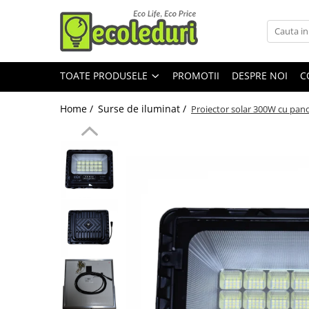
Toate Produsele
TOATE PRODUSELE
PROMOTII
DESPRE NOI
C
Surse de iluminat
Banda LED
Home /
Surse de iluminat /
Proiector solar 300W cu pano
Bec Color led
Bec incandescent (Clasic)
Becuri Led
Becuri & lampi led cu fasung
Ghirlande luminoase
Modul Led pentru aplica
Tub Neon Fluorescent (Clasic)
Tub Neon LED