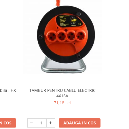
ila , HX-
TAMBUR PENTRU CABLU ELECTRIC
Ghirland
4X16A
Becuri inc
calda , In
71,18 Lei
N COS
ADAUGA IN COS