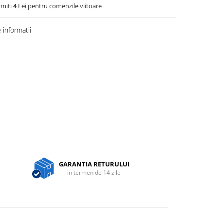
imiti
4
Lei pentru comenzile viitoare
informatii
GARANTIA RETURULUI
in termen de 14 zile