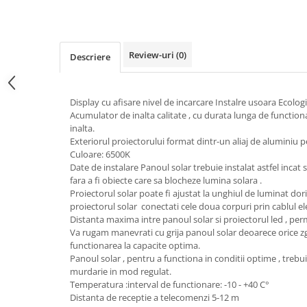
Mufe,Accesorii TV
Multimetru Digital
Review-uri
(0)
Descriere
Prelungitoare/Derulatoare
Prize
Starter/Droser
Display cu afisare nivel de incarcare Instalre usoara Ecolog
Acumulator de inalta calitate , cu durata lunga de function
Triplu Stecher
inalta.
Exteriorul proiectorului format dintr-un aliaj de aluminiu 
Întrerupătoare/Comutatoare
Culoare: 6500K
Ştechere/Stecher adaptor
Date de instalare Panoul solar trebuie instalat astfel incat 
fara a fi obiecte care sa blocheze lumina solara .
Ţeavă PVC
Proiectorul solar poate fi ajustat la unghiul de luminat dori
proiectorul solar conectati cele doua corpuri prin cablul ele
Distanta maxima intre panoul solar si proiectorul led , per
Corpuri Led lineare
Va rugam manevrati cu grija panoul solar deoarece orice zg
functionarea la capacite optima.
Feronerie
Panoul solar , pentru a functiona in conditii optime , trebui
Butuc yala,Broaste usa,Lacat
murdarie in mod regulat.
Temperatura :interval de functionare: -10 - +40 C°
Distanta de receptie a telecomenzi 5-12 m
Tablou si sigurante electrice