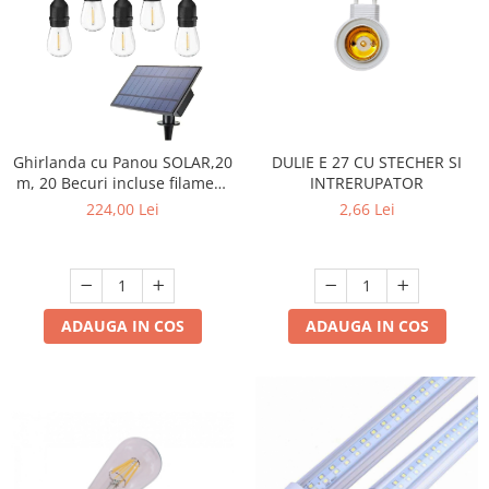
Ghirlanda cu Panou SOLAR,20
DULIE E 27 CU STECHER SI
m, 20 Becuri incluse filament
INTRERUPATOR
LED S14, lumina calda ,
224,00 Lei
2,66 Lei
Interconectabila, Jocuri
Lumini
ADAUGA IN COS
ADAUGA IN COS