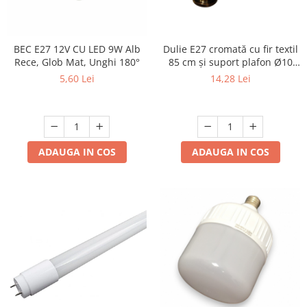
Dulie E27 cromată cu fir textil
BEC E27 12V CU LED 9W Alb
85 cm și suport plafon Ø10
Rece, Glob Mat, Unghi 180°
cm, cu accesorii de montaj
14,28 Lei
5,60 Lei
ADAUGA IN COS
ADAUGA IN COS