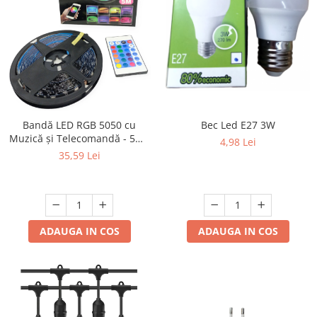
Bandă LED RGB 5050 cu
Bec Led E27 3W
Muzică și Telecomandă - 5m ,
4,98 Lei
USB,Negru
35,59 Lei
ADAUGA IN COS
ADAUGA IN COS