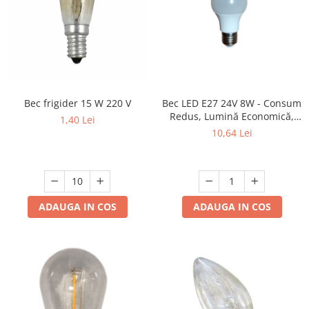
Bec frigider 15 W 220 V
Bec LED E27 24V 8W - Consum
Redus, Lumină Economică,
1,40 Lei
Durată Lungă de Viață
10,64 Lei
ADAUGA IN COS
ADAUGA IN COS