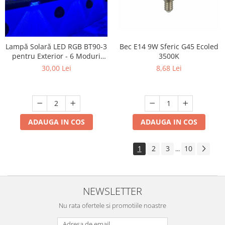
Lampă Solară LED RGB BT90-3
Bec E14 9W Sferic G45 Ecoled
pentru Exterior - 6 Moduri
3500K
Iluminare, Schimbare Culori
30,00 Lei
8,68 Lei
din Buton, Încărcare Solară
Automată, engros
ADAUGA IN COS
ADAUGA IN COS
1
2
3
10
...
NEWSLETTER
Nu rata ofertele si promotiile noastre