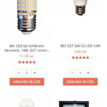
Bec LED tip lumânare
BEC E27 24V CU LED 12W
decorativ, 14W, E27, lumină
9,80 Lei
rece, design elegant pentru
11,39 Lei
candelabre și lămpi
ADAUGA IN COS
ADAUGA IN COS