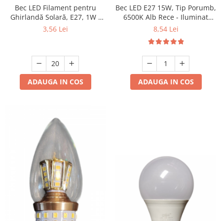
Bec LED Filament pentru
Bec LED E27 15W, Tip Porumb,
Ghirlandă Solară, E27, 1W -
6500K Alb Rece - Iluminat
Set 20 Bucăți
Economic și Puternic
3,56 Lei
8,54 Lei
ADAUGA IN COS
ADAUGA IN COS