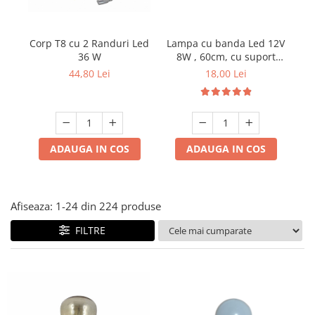
Multimetru Digital
Lampi emergente
Prelungitoare/Derulatoare
Lustre
Lampa cu banda Led 12V
Corp T8 cu 2 Randuri Led
B
Prize
8W , 60cm, cu suport
36 W
Mu
Spoturi led pe sina
aluminiu si clesti de
Starter/Droser
18,00 Lei
44,80 Lei
conectare
Triplu Stecher
Întrerupătoare/Comutatoare
Ştechere/Stecher adaptor
ADAUGA IN COS
ADAUGA IN COS
Ţeavă PVC
Afiseaza:
1-
24
din
224
produse
FILTRE