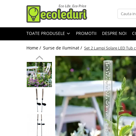
Toate Produsele
TOATE PRODUSELE
PROMOTII
DESPRE NOI
C
Surse de iluminat
Surse de iluminat
Home /
Surse de iluminat /
Set 2 Lampi Solare LED Tub 
Banda LED
Bec Color led
Bec incandescent (Clasic)
Becuri Led
Becuri & lampi led cu fasung
Ghirlande luminoase
Modul Led pentru aplica
Tub Neon Fluorescent (Clasic)
Tub Neon LED