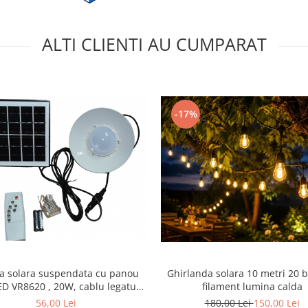
ALTI CLIENTI AU CUMPARAT
-17%
 solara suspendata cu panou
Ghirlanda solara 10 metri 20 
ED VR8620 , 20W, cablu legatura
filament lumina calda
3 m
56,00 Lei
180,00 Lei
150,00 Lei