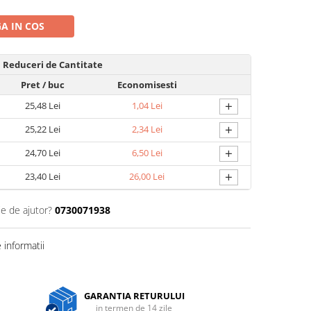
A IN COS
Reduceri de Cantitate
Pret
/ buc
Economisesti
+
25,48 Lei
1,04 Lei
+
25,22 Lei
2,34 Lei
+
24,70 Lei
6,50 Lei
+
23,40 Lei
26,00 Lei
ie de ajutor?
0730071938
informatii
GARANTIA RETURULUI
in termen de 14 zile