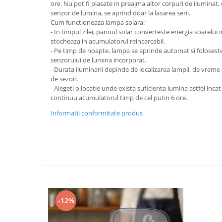
ore. Nu pot fi plasate in preajma altor corpuri de iluminat
senzor de lumina, se aprind doar la lasarea serii.
Lanterne
Cum functioneaza lampa solara:
Accesorii camping
- In timpul zilei, panoul solar converteste energia soarelui i
Conetica si conexiuni
stocheaza in acumulatorul reincarcabil.
- Pe timp de noapte, lampa se aprinde automat si foloseste
Masina de facut gheata
senzorului de lumina incorporat.
Produse grele si voluminoase
- Durata iluminarii depinde de localizarea lampii, de vreme s
de sezon.
Promotii
- Alegeti o locatie unde exista suficienta lumina astfel inca
continuu acumulatorul timp de cel putin 6 ore.
Informatii conformitate produs
-12%