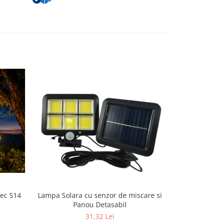
Lampa Solara cu senzor de miscare si
bec S14
Lampa Sola
Panou Detasabil
31,32 Lei