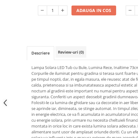
Lumini
Dulii/Dulie adaptor
ADAUGA IN COS
Electrocasnice de mici dimensiuni
Mufe,Accesorii TV
Multimetru Digital
Prelungitoare/Derulatoare
Review-uri
(0)
Descriere
Prize
Starter/Droser
Lampa Solara LED Tub cu Bule, Lumina Rece, Inaltime 73c
Corpurile de iluminat pentru gradina si terasa sunt foarte u
Triplu Stecher
pe timpul noptii, dar, in egala masura, ele reusesc atat de
Întrerupătoare/Comutatoare
calda, prietenoasa si sa imbunatateasca aspectul estetic al 
nocturn al gradinii este important nu numai pentru aspectul
Ştechere/Stecher adaptor
siguranta. Conferiti un aspect deosebit gradinii dumneavoa
Folositi-le ca lumina de ghidare sau ca decoratie in aer libe
Ţeavă PVC
se aprinde iar, dimineata, se stinge automat. In timpul zil
in energie electrica, ce va fi acumulata in acumulatorul in
Corpuri Led lineare
cu energie solara, prin urmare nu necesita cheltuieli financ
montata in orice loc in care exista lumina solara adecvata.
alimentare sunt usor de amplasat oriunde doriti. Cu un ef
Feronerie
solara va influenta intr-o masura extrem de mare aspectul 