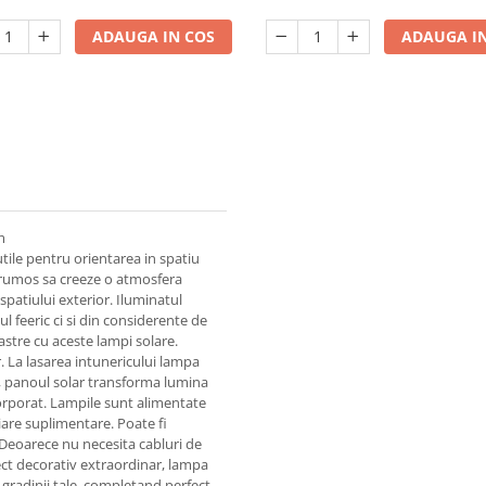
ADAUGA IN COS
ADAUGA IN
m
tile pentru orientarea in spatiu
 frumos sa creeze o atmosfera
spatiului exterior. Iluminatul
 feeric ci si din considerente de
stre cu aceste lampi solare.
r. La lasarea intunericului lampa
ei, panoul solar transforma lumina
corporat. Lampile sunt alimentate
iare suplimentare. Poate fi
 Deoarece nu necesita cabluri de
ect decorativ extraordinar, lampa
gradinii tale, completand perfect