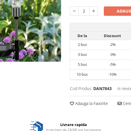
ADAUG
De la
Discount
2
buc
-2%
3
buc
-3%
5
buc
-5%
10
buc
-10%
Cod Produs:
DAN7843
Ai nevo
Adauga la Favorite
Cere 
Livrare rapida
in termen de 24/48 ore lucratoare