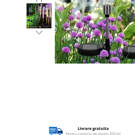
Lampi solare
Corpuri de iluminat
Corpuri de iluminat
Spoturi LED
Corpuri Led - industriale
Aplice si Plafoniere Led
Proiectoare LED
Corpuri stradale
Lămpi portabile
Senzori de
miscare,crepuscular,dulii cu
senzor
Veioze/Lămpi/lampa de veghe
Aplice ,becuri si corpuri cu
senzor
Livrare gratuita
Aplice de perete interior,
Pentru comenzi de minim 200 lei