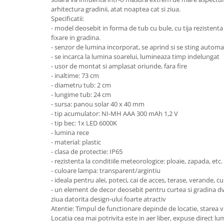
Feronerie
arhitectura gradinii, atat noaptea cat si ziua.
Butuc yala,Broaste usa,Lacat
Specificatii:
- model deosebit in forma de tub cu bule, cu tija rezistent
fixare in gradina.
Tablou si sigurante electrice
- senzor de lumina incorporat, se aprind si se sting automat 
- se incarca la lumina soarelui, lumineaza timp indelungat
Scule / utile / sonerii/ rulete
- usor de montat si amplasat oriunde, fara fire
Scule / utile / sonerii/ rulete
- inaltime: 73 cm
- diametru tub: 2 cm
Adezivi si benzi adezive
- lungime tub: 24 cm
Chei , clesti , patenti
- sursa: panou solar 40 x 40 mm
- tip acumulator: NI-MH AAA 300 mAh 1,2 V
Cose / Coliere plastic
- tip bec: 1x LED 6000K
- lumina rece
Pistoale de lipit si accesorii
- material: plastic
Scule si unelte de
- clasa de protectie: IP65
taiat,accesorii pentru gaurit si
- rezistenta la conditiile meteorologice: ploaie, zapada, etc.
insurubat
- culoare lampa: transparent/argintiu
Sonerii
- ideala pentru alei, poteci, cai de acces, terase, verande, cu
- un element de decor deosebit pentru curtea si gradina dvs
Trepied
ziua datorita design-ului foarte atractiv
Atentie: Timpul de functionare depinde de locatie, starea v
Ventilator
Locatia cea mai potrivita este in aer liber, expuse direct lum