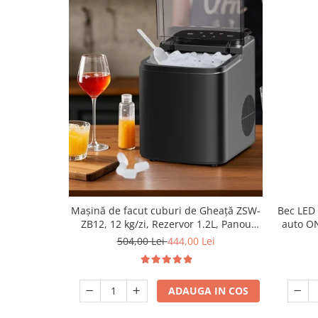
Mașină de facut cuburi de Gheață ZSW-
Bec LED
ZB12, 12 kg/zi, Rezervor 1.2L, Panou
auto ON
Tactil, Design Compact, Negru
504,00 Lei
444,00 Lei
ADAUGA IN COS