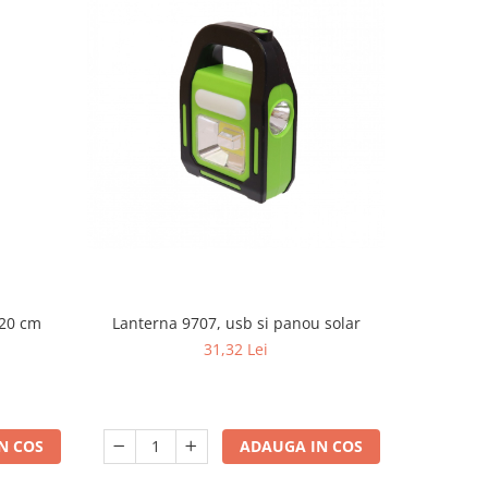
120 cm
Lampa de s
Lanterna 9707, usb si panou solar
led, regl
31,32 Lei
control,
reinca
restauran
N COS
ADAUGA IN COS