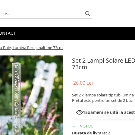
ONTACT
cu Bule, Lumina Rece, Inaltime 73cm
Set 2 Lampi Solare LED
73cm
26,00 Lei
Set 2 x lampa solara tip tub lumina
Pretul este pentru un set de 2 buc
15
oameni se uită la aces
IN STOC
Durata de livrare:
2