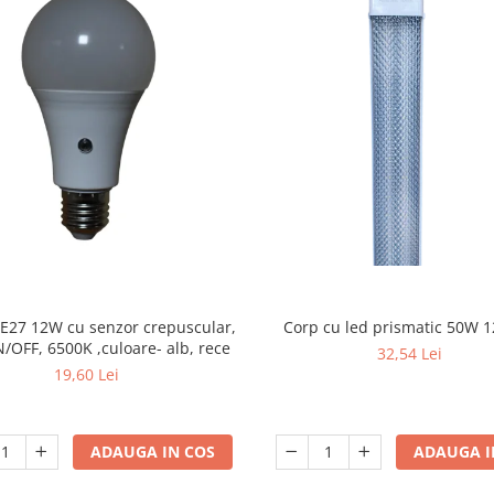
Corp cu led prismatic 50W 
 E27 12W cu senzor crepuscular,
/OFF, 6500K ,culoare- alb, rece
32,54 Lei
19,60 Lei
ADAUGA I
ADAUGA IN COS