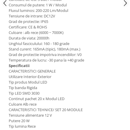
Scule / utile / sonerii/ rulete
Consumul de putere: 1 W / Modul
Adezivi si benzi adezive
Fluxul luminos: 200-220 Lm/Modul
Tensiune de intrare: DC12V
Chei , clesti , patenti
Grad de protectie: IP65
Certificare: CE & ROHS
Cose / Coliere plastic
Culoare : alb rece (6000 ~ 7000K)
Pistoale de lipit si accesorii
Durata de viata: 20000h
Unghiul fasciculului: 160 - 180 grade
Scule si unelte de
Stand curent: 165mA (tipic), 180mA (max.)
taiat,accesorii pentru gaurit si
Grad de protectie impotriva incendiilor: V0
insurubat
Temperatura de lucru: -30 pana la +40 grade
Sonerii
Specificatii
Trepied
CARACTERISTICI GENERALE
Utilizare Interior-Exterior
Tip produs Modul LED
Ventilator
Tip banda Rigida
Tip LED SMD 3030
Lanterne
Continut pachet 20 x Modul LED
Culoare Alb rece
Accesorii camping
CARACTERISTICI TEHNICE/ SET 20 MODULE
Conetica si conexiuni
Tensiune alimentare 12 V
Masina de facut gheata
Putere 20 W
Tip lumina Rece
Produse grele si voluminoase