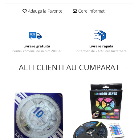
Lustre
Adauga la Favorite
Cere informatii
Spoturi led pe sina
Aparataj şi accesorii
Alimentatoare/Drivere
Livrare gratuita
Livrare rapida
Pentru comenzi de minim 200 lei
in termen de 24/48 ore lucratoare
Bară alimentare nul
Cablu electric, canal cablu
ALTI CLIENTI AU CUMPARAT
Cap prelungitor
Conectoare
electrice/Morsete/reglete
Cuple
Doze
Dulii/Dulie adaptor
Electrocasnice de mici dimensiuni
Mufe,Accesorii TV