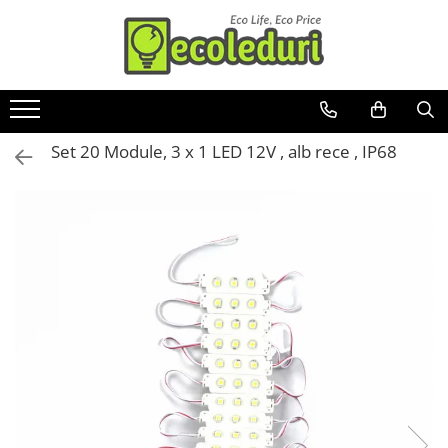
Toate Produsele
Surse de iluminat
Set 20 Module, 3 x 1 LED 12V , alb rece , IP68
Banda LED
Bec Color led
Bec incandescent (Clasic)
Becuri Led
Becuri & lampi led cu fasung
Ghirlande luminoase
Modul Led pentru aplica
Tub Neon Fluorescent (Clasic)
Tub Neon LED