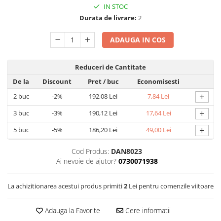
IN STOC
Lustre
Durata de livrare:
2
Spoturi led pe sina
ADAUGA IN COS
Aparataj şi accesorii
Reduceri de Cantitate
Alimentatoare/Drivere
De la
Discount
Pret
/ buc
Economisesti
Bară alimentare nul
+
2
buc
-2%
192,08 Lei
7,84 Lei
Cablu electric, canal cablu
+
3
buc
-3%
190,12 Lei
17,64 Lei
Cap prelungitor
+
Conectoare
5
buc
-5%
186,20 Lei
49,00 Lei
electrice/Morsete/reglete
Cod Produs:
DAN8023
Copex
Ai nevoie de ajutor?
0730071938
Cuple
Doze
La achizitionarea acestui produs primiti
2
Lei pentru comenzile viitoare
Dulii/Dulie adaptor
Adauga la Favorite
Cere informatii
Electrocasnice de mici dimensiuni