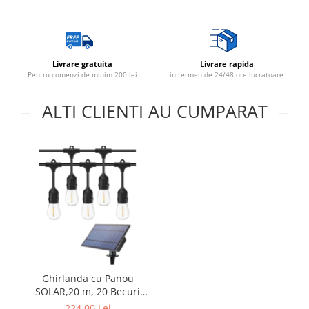
Mufe,Accesorii TV
Multimetru Digital
Prelungitoare/Derulatoare
Livrare gratuita
Livrare rapida
Pentru comenzi de minim 200 lei
in termen de 24/48 ore lucratoare
Prize
Starter/Droser
ALTI CLIENTI AU CUMPARAT
Triplu Stecher
Întrerupătoare/Comutatoare
Ştechere/Stecher adaptor
Ţeavă PVC
Corpuri Led lineare
Feronerie
Butuc yala,Broaste usa,Lacat
Ghirlanda cu Panou
SOLAR,20 m, 20 Becuri
Tablou si sigurante electrice
incluse filament LED S14,
224,00 Lei