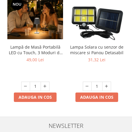
NOU
Lampă de Masă Portabilă
Lampa Solara cu senzor de
LED cu Touch, 3 Moduri de
miscare si Panou Detasabil
Lumină, Reîncărcabilă USB
49,00 Lei
31,32 Lei
Type-C, Bleu, 6W, Ø11.2x38
cm
ADAUGA IN COS
ADAUGA IN COS
NEWSLETTER