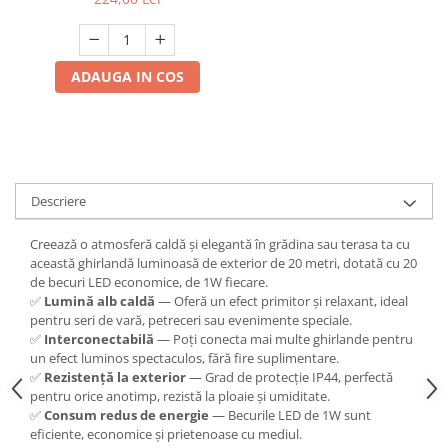
lumina calda ,
Interconectabila, Jocuri
Scule / utile / sonerii/ rulete
Lumini
Adezivi si benzi adezive
ADAUGA IN COS
Chei , clesti , patenti
Cose / Coliere plastic
Pistoale de lipit si accesorii
Scule si unelte de
Descriere
taiat,accesorii pentru gaurit si
insurubat
Sonerii
Creează o atmosferă caldă și elegantă în grădina sau terasa ta cu
această ghirlandă luminoasă de exterior de 20 metri, dotată cu 20
Trepied
de becuri LED economice, de 1W fiecare.
✅
Lumină alb caldă
— Oferă un efect primitor și relaxant, ideal
pentru seri de vară, petreceri sau evenimente speciale.
Ventilator
✅
Interconectabilă
— Poți conecta mai multe ghirlande pentru
un efect luminos spectaculos, fără fire suplimentare.
Lanterne
✅
Rezistență la exterior
— Grad de protecție IP44, perfectă
Accesorii camping
pentru orice anotimp, rezistă la ploaie și umiditate.
✅
Consum redus de energie
— Becurile LED de 1W sunt
Conetica si conexiuni
eficiente, economice și prietenoase cu mediul.
Masina de facut gheata