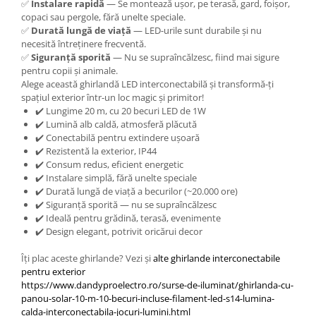
✅
Instalare rapidă
— Se montează ușor, pe terasă, gard, foișor,
Produse grele si voluminoase
copaci sau pergole, fără unelte speciale.
✅
Durată lungă de viață
— LED-urile sunt durabile și nu
Promotii
necesită întreținere frecventă.
✅
Siguranță sporită
— Nu se supraîncălzesc, fiind mai sigure
pentru copii și animale.
Alege această ghirlandă LED interconectabilă și transformă-ți
spațiul exterior într-un loc magic și primitor!
✔️ Lungime 20 m, cu 20 becuri LED de 1W
✔️ Lumină alb caldă, atmosferă plăcută
✔️ Conectabilă pentru extindere ușoară
✔️ Rezistentă la exterior, IP44
✔️ Consum redus, eficient energetic
✔️ Instalare simplă, fără unelte speciale
✔️ Durată lungă de viață a becurilor (~20.000 ore)
✔️ Siguranță sporită — nu se supraîncălzesc
✔️ Ideală pentru grădină, terasă, evenimente
✔️ Design elegant, potrivit oricărui decor
Îți plac aceste ghirlande? Vezi și
alte ghirlande interconectabile
pentru exterior
https://www.dandyproelectro.ro/surse-de-iluminat/ghirlanda-cu-
panou-solar-10-m-10-becuri-incluse-filament-led-s14-lumina-
calda-interconectabila-jocuri-lumini.html