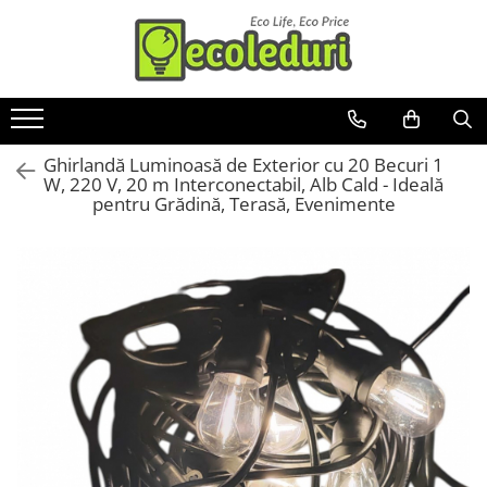
Toate Produsele
Surse de iluminat
Ghirlandă Luminoasă de Exterior cu 20 Becuri 1
Banda LED
W, 220 V, 20 m Interconectabil, Alb Cald - Ideală
Bec Color led
pentru Grădină, Terasă, Evenimente
Bec incandescent (Clasic)
Becuri Led
Becuri & lampi led cu fasung
Ghirlande luminoase
Modul Led pentru aplica
Tub Neon Fluorescent (Clasic)
Tub Neon LED