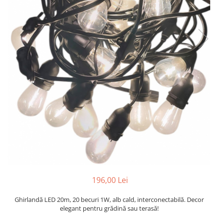
Lampi solare
Corpuri de iluminat
Spoturi LED
Corpuri Led - industriale
Aplice si Plafoniere Led
Proiectoare LED
Corpuri stradale
Lămpi portabile
Senzori de
miscare,crepuscular,dulii cu
senzor
Veioze/Lămpi/lampa de veghe
Aplice ,becuri si corpuri cu
senzor
196,00 Lei
Aplice de perete interior,
Ghirlandă LED 20m, 20 becuri 1W, alb cald, interconectabilă. Decor
exterior
elegant pentru grădină sau terasă!
Lampi emergente