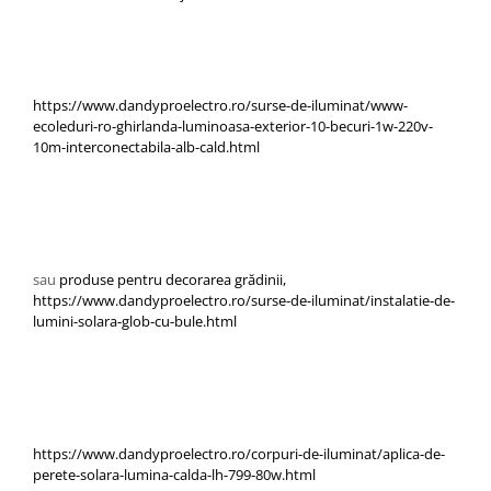
https://www.dandyproelectro.ro/surse-de-iluminat/www-
ecoleduri-ro-ghirlanda-luminoasa-exterior-10-becuri-1w-220v-
10m-interconectabila-alb-cald.html
sau
produse pentru decorarea grădinii,
https://www.dandyproelectro.ro/surse-de-iluminat/instalatie-de-
lumini-solara-glob-cu-bule.html
https://www.dandyproelectro.ro/corpuri-de-iluminat/aplica-de-
perete-solara-lumina-calda-lh-799-80w.html