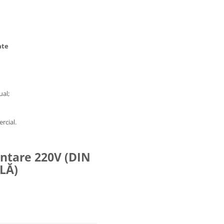
ate
ual;
rcial.
entare 220V (DIN
LĂ)