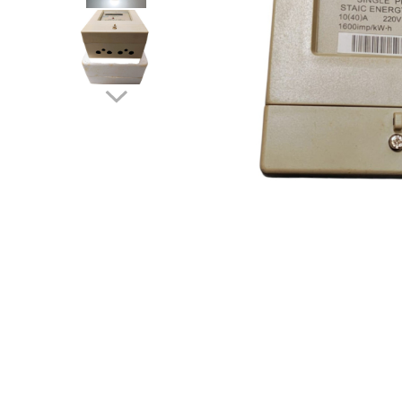
Lampi solare
Corpuri de iluminat
Corpuri de iluminat
Spoturi LED
Corpuri Led - industriale
Aplice si Plafoniere Led
Proiectoare LED
Corpuri stradale
Lămpi portabile
Senzori de
miscare,crepuscular,dulii cu
senzor
Veioze/Lămpi/lampa de veghe
Aplice ,becuri si corpuri cu
senzor
Aplice de perete interior,