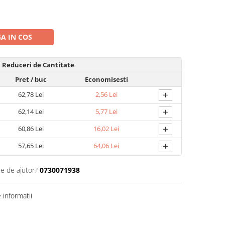
A IN COS
Reduceri de Cantitate
Pret
/ buc
Economisesti
+
62,78 Lei
2,56 Lei
+
62,14 Lei
5,77 Lei
+
60,86 Lei
16,02 Lei
+
57,65 Lei
64,06 Lei
ie de ajutor?
0730071938
informatii