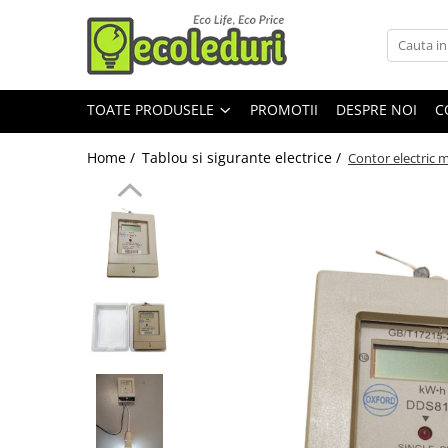
Toate Produsele
TOATE PRODUSELE
PROMOTII
DESPRE NOI
C
Surse de iluminat
Surse de iluminat
Home /
Tablou si sigurante electrice /
Contor electric 
Banda LED
Bec Color led
Bec incandescent (Clasic)
Becuri Led
Becuri & lampi led cu fasung
Ghirlande luminoase
Modul Led pentru aplica
Tub Neon Fluorescent (Clasic)
Tub Neon LED