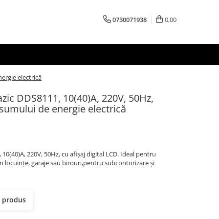
0730071938
0,00
rgie electrică
azic DDS8111, 10(40)A, 220V, 50Hz,
umului de energie electrică
0(40)A, 220V, 50Hz, cu afișaj digital LCD. Ideal pentru
locuințe, garaje sau birouri,pentru subcontorizare și
t produs