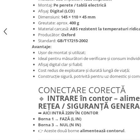
Feronerie
Montaj:
Pe perete / tablă electrică
Butuc yala,Broaste usa,Lacat
Afișaj:
Digital (LCD)
Dimensiuni:
145 × 110 × 45 mm
Greutate: aprox.
400 g
Tablou si sigurante electrice
Material carcasă:
ABS rezistent la temperaturi ridic
Producător:
Oxford
Scule / utile / sonerii/ rulete
Standard:
GB/T17215-2002
Avantaje:
Scule / utile / sonerii/ rulete
Ușor de montat și utilizat;
Adezivi si benzi adezive
Ideal pentru măsurători de verificare și consum individ
Chei , clesti , patenti
Afișaj digital clar și fiabil;
Cost redus de exploatare și durată lungă de viață;
Cose / Coliere plastic
Construcție sigură, potrivită pentru uz domestic și come
Pistoale de lipit si accesorii
CONECTARE CORECTĂ
Scule si unelte de
🔹
INTRARE în contor – alim
taiat,accesorii pentru gaurit si
REȚEA / SIGURANȚĂ GENERA
insurubat
Sonerii
➡️
AICI INTRĂ 220V ÎN CONTOR
Borna 1 → FAZĂ (L IN)
Trepied
Borna 3 → NUL (N IN)
👉 Aceste două borne
alimentează contorul
.
Ventilator