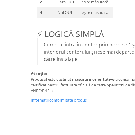
2
Fază OUT
Ieșire măsurată
4
Nul OUT
Ieșire măsurată
⚡ LOGICĂ SIMPLĂ
Curentul intră în contor prin bornele
1 ș
interiorul contorului și iese mai depart
către instalație.
Atenție:
Produsul este destinat
măsurării orientative
a consumulu
certificat pentru facturare oficială de către operatorii de di
ANRE/ENEL).
Informatii conformitate produs