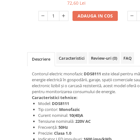
72,60 Lei
Dulii/Dulie adaptor
ADAUGA IN COS
Electrocasnice de mici dimensiuni
Mufe,Accesorii TV
Multimetru Digital
Prelungitoare/Derulatoare
Prize
Caracteristici
Review-uri
(0)
FAQ
Descriere
Starter/Droser
Contorul electric monofazic
DDS8111
este ideal pentru mă
Triplu Stecher
energie electrică în gospodării, garaje, spații comerciale sau
Întrerupătoare/Comutatoare
electronic lizibil și o carcasă rezistentă, acest model oferă 
pentru monitorizarea consumului de energie.
Ştechere/Stecher adaptor
Caracteristici tehnice:
Model:
DDS8111
Ţeavă PVC
Tip contor:
Monofazic
Curent nominal:
10(40)A
Corpuri Led lineare
Tensiune nominală:
220V AC
Frecvență:
50Hz
Precizie:
Clasa 1.0
Feronerie
Indicator LED impulsuri:
1600 imp/kWh