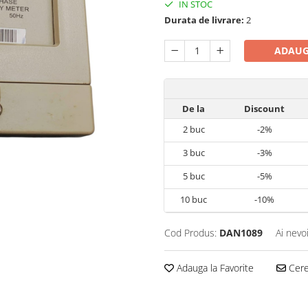
IN STOC
Durata de livrare:
2
ADAUG
De la
Discount
2
buc
-2%
3
buc
-3%
5
buc
-5%
10
buc
-10%
Cod Produs:
DAN1089
Ai nevo
Adauga la Favorite
Cere 