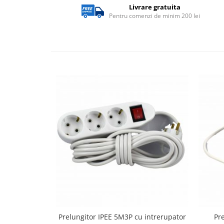
exterior
Livrare gratuita
Pentru comenzi de minim 200 lei
Lampi emergente
Lustre
Spoturi led pe sina
Aparataj şi accesorii
Aparataj şi accesorii
Alimentatoare/Drivere
Bară alimentare nul
Cablu electric, canal cablu
Cap prelungitor
Conectoare
electrice/Morsete/reglete
Copex
Cuple
Prelungitor IPEE 5M3P cu intrerupator
Pr
Doze