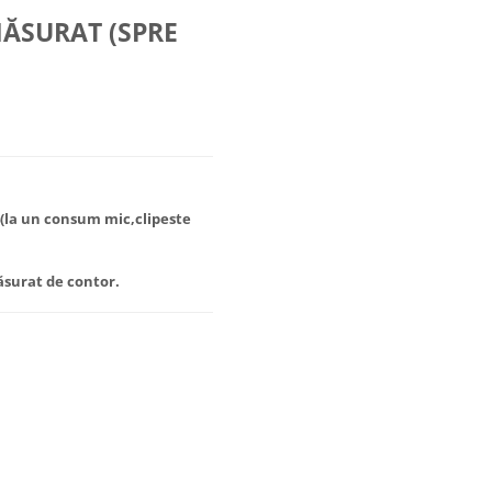
 MĂSURAT (SPRE
(
la un consum mic,clipeste
ăsurat de contor.