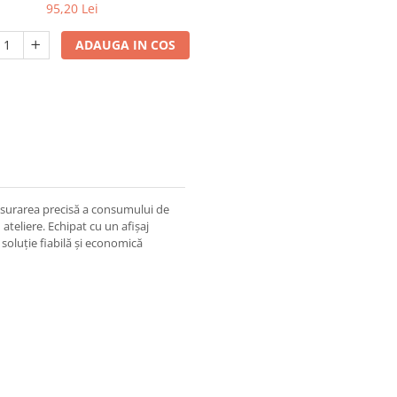
95,20 Lei
ADAUGA IN COS
surarea precisă a consumului de
 ateliere. Echipat cu un afișaj
o soluție fiabilă și economică