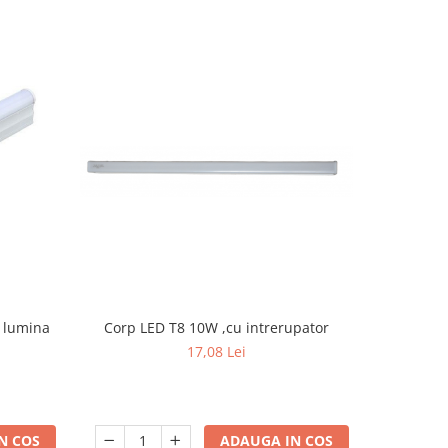
, lumina
Corp LED T8 10W ,cu intrerupator
Bec LED E2
auto ON/OF
17,08 Lei
N COS
ADAUGA IN COS