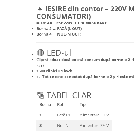
🔹
IEȘIRE din contor – 220V
Lanterne
CONSUMATORI)
Accesorii camping
➡️
DE AICI IESE 220V DUPĂ MĂSURARE
Conetica si conexiuni
Borna 2 → FAZĂ (L OUT)
Masina de facut gheata
Borna 4 → NUL (N OUT)
Produse grele si voluminoase
Promotii
🔴 LED-ul
Clipește
doar dacă există consum după bornele 2–4
rar
)
1600 clipiri = 1 kWh
👉
Tot ce este conectat după bornele 2 și 4 este m
🔢 TABEL CLAR
Borna
Rol
Tip
1
Fază IN
Alimentare 220V
3
Nul IN
Alimentare 220V