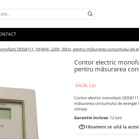
ONTACT
monofazic DDS8111, 10(40)A, 220V, 50Hz, pentru măsurarea consumului de ene
Contor electric monof
pentru măsurarea cons
64,06 Lei
Contor electric monofazic DDS8111, 1
măsurarea consumului de energie în 
chiriași.
Garantie inclusa:
12 luni
18
oameni se uită la aces