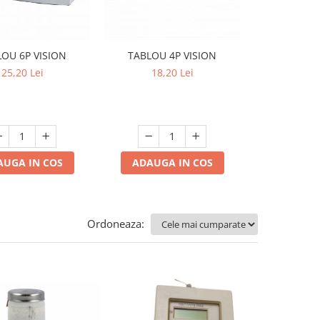
OU 6P VISION
TABLOU 4P VISION
Sigurant
LEGRA
25,20 Lei
18,20 Lei
25,6
AUGA IN COS
ADAUGA IN COS
ADAUGA
Ordoneaza: