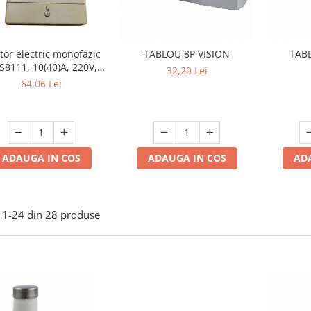
tor electric monofazic
TABLOU 8P VISION
TABL
8111, 10(40)A, 220V,
32,20 Lei
z, pentru măsurarea
64,06 Lei
nsumului de energie
electrică
ADAUGA IN COS
ADAUGA IN COS
AD
1-
24
din
28
produse