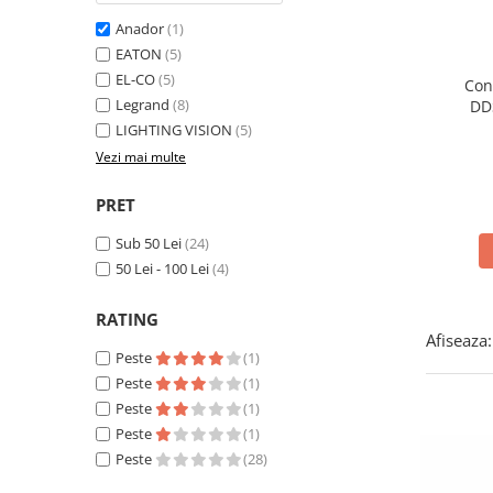
Lampi solare
Anador
(1)
EATON
(5)
Corpuri de iluminat
EL-CO
(5)
Con
Spoturi LED
Legrand
(8)
DDS
Corpuri Led - industriale
50H
LIGHTING VISION
(5)
co
Aplice si Plafoniere Led
Vezi mai multe
Proiectoare LED
PRET
Corpuri stradale
Sub 50 Lei
(24)
Lămpi portabile
50 Lei - 100 Lei
(4)
Senzori de
miscare,crepuscular,dulii cu
RATING
senzor
Afiseaza:
Veioze/Lămpi/lampa de veghe
Peste
(1)
Peste
(1)
Aplice ,becuri si corpuri cu
senzor
Peste
(1)
Peste
(1)
Aplice de perete interior,
Peste
(28)
exterior