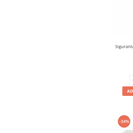
Lampi emergente
Lustre
Spoturi led pe sina
Aparataj şi accesorii
Alimentatoare/Drivere
Sigurant
Bară alimentare nul
Cablu electric, canal cablu
Cap prelungitor
Conectoare
electrice/Morsete/reglete
AD
Copex
Cuple
Doze
-34%
Dulii/Dulie adaptor
Electrocasnice de mici dimensiuni