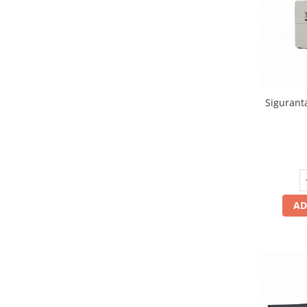
Masina de facut gheata
Produse grele si voluminoase
Promotii
Siguran
AD