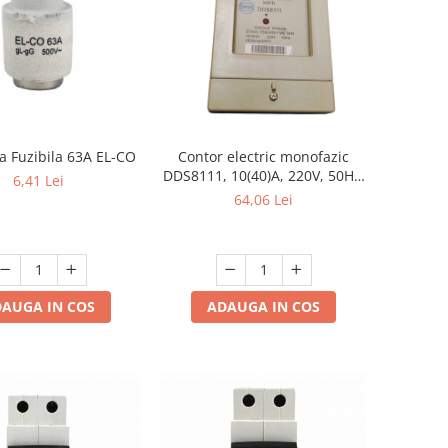
a Fuzibila 63A EL-CO
Contor electric monofazic
DDS8111, 10(40)A, 220V, 50Hz,
6,41 Lei
pentru măsurarea
64,06 Lei
consumului de energie
electrică
AUGA IN COS
ADAUGA IN COS