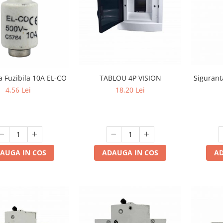
TABLOU 4P VISION
Siguran
a Fuzibila 10A EL-CO
18,20 Lei
4,56 Lei
ADAUGA IN COS
AD
AUGA IN COS