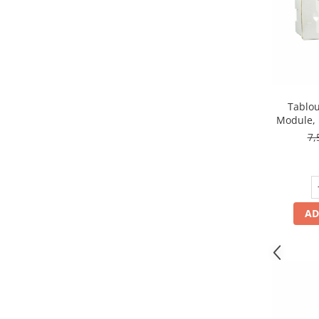
Mufe,Accesorii TV
Multimetru Digital
Prelungitoare/Derulatoare
Prize
Starter/Droser
Tablou
Module, 1
Triplu Stecher
7,
Întrerupătoare/Comutatoare
Ştechere/Stecher adaptor
Ţeavă PVC
AD
Corpuri Led lineare
Feronerie
Butuc yala,Broaste usa,Lacat
Tablou si sigurante electrice