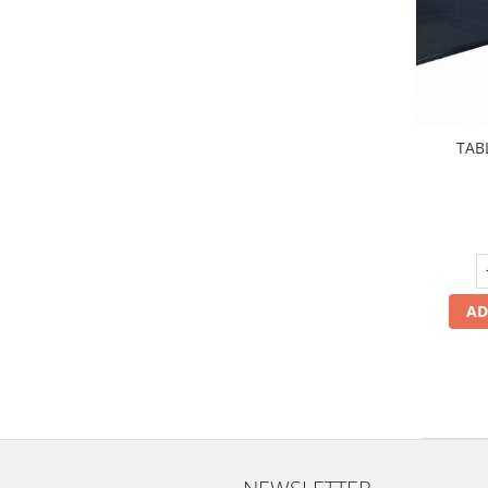
TAB
AD