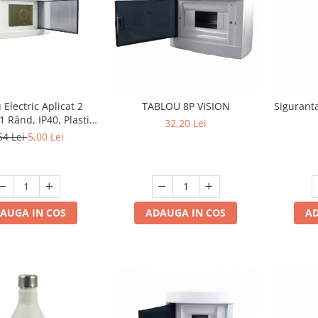
 Electric Aplicat 2
TABLOU 8P VISION
Sigurant
 Rând, IP40, Plastic
32,20 Lei
Alb, engros
54 Lei
5,00 Lei
AUGA IN COS
ADAUGA IN COS
AD