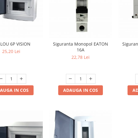
LOU 6P VISION
Siguranta Monopol EATON
Sigura
16A
25,20 Lei
22,78 Lei
AUGA IN COS
ADAUGA IN COS
AD