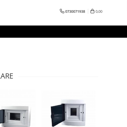
0730071938
0,00
LARE