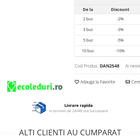
De la
Discount
2
buc
-2%
3
buc
-3%
5
buc
-5%
10
buc
-10%
Cod Produs:
DAN2548
Ai nevo
Adauga la Favorite
Cere 
Livrare rapida
in termen de 24/48 ore lucratoare
ALTI CLIENTI AU CUMPARAT