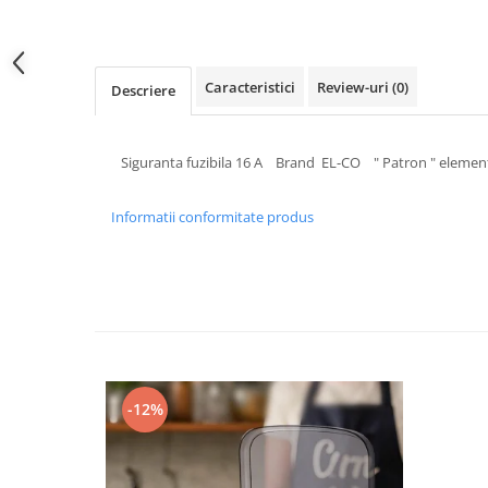
Mufe,Accesorii TV
Multimetru Digital
Caracteristici
Review-uri
(0)
Descriere
Prelungitoare/Derulatoare
Prize
Starter/Droser
Siguranta fuzibila 16 A Brand EL-CO " Patron " element 
Triplu Stecher
Informatii conformitate produs
Întrerupătoare/Comutatoare
Ştechere/Stecher adaptor
Ţeavă PVC
Corpuri Led lineare
Feronerie
-12%
Butuc yala,Broaste usa,Lacat
Tablou si sigurante electrice