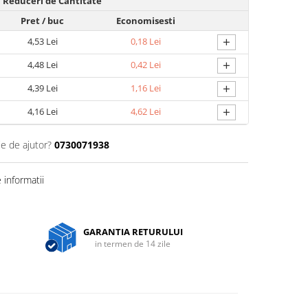
Reduceri de Cantitate
Pret
/ buc
Economisesti
+
4,53 Lei
0,18 Lei
+
4,48 Lei
0,42 Lei
+
4,39 Lei
1,16 Lei
+
4,16 Lei
4,62 Lei
ie de ajutor?
0730071938
informatii
GARANTIA RETURULUI
in termen de 14 zile