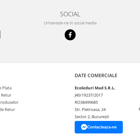
SOCIAL
Urmareste-ne in social media
DATE COMERCIALE
 Plata
Ecoleduri Mad S.R.L.
e Retur
J40/19237/2017
Produselor
RO38499685
de Retur
Str. Pietroasa, 24
Sector 2, București
Contacteaza-ne