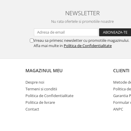
Masina de facut gheata
Produse grele si voluminoase
NEWSLETTER
Promotii
Nu rata ofertele si promotiile noastre
Vreau sa primesc newsletter cu promotiile magazinului.
Afla mai multe in
Politica de Confidentialitate
MAGAZINUL MEU
CLIENTI
Despre noi
Metode de
Termeni si conditii
Politica d
Politica de Confidentialitate
Garantia 
Politica de livrare
Formular 
Contact
ANPC