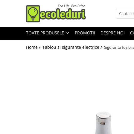
Toate Produsele
TOATE PRODUSELE
PROMOTII
DESPRE NOI
C
Surse de iluminat
Banda LED
Home /
Tablou si sigurante electrice /
Siguranta fuzibil
Bec Color led
Bec incandescent (Clasic)
Becuri Led
Becuri & lampi led cu fasung
Ghirlande luminoase
Modul Led pentru aplica
Tub Neon Fluorescent (Clasic)
Tub Neon LED