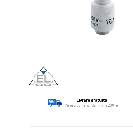
Lampi solare
Corpuri de iluminat
Spoturi LED
Corpuri Led - industriale
Aplice si Plafoniere Led
Proiectoare LED
Corpuri stradale
Lămpi portabile
Senzori de
miscare,crepuscular,dulii cu
senzor
Veioze/Lămpi/lampa de veghe
Livrare gratuita
Aplice ,becuri si corpuri cu
Pentru comenzi de minim 200 lei
senzor
Aplice de perete interior,
exterior