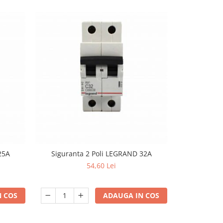
25A
Siguranta 2 Poli LEGRAND 32A
TAB
54,60 Lei
 COS
ADAUGA IN COS