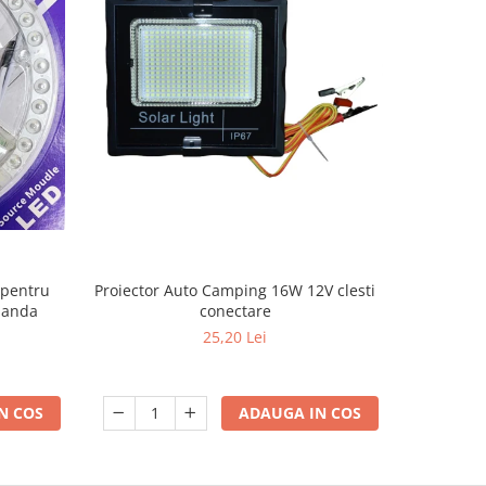
 pentru
TAMBUR
Proiector Auto Camping 16W 12V clesti
omanda
conectare
25,20 Lei
N COS
ADAUGA IN COS