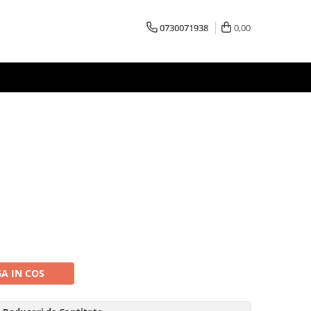
0730071938
0,00
A IN COS