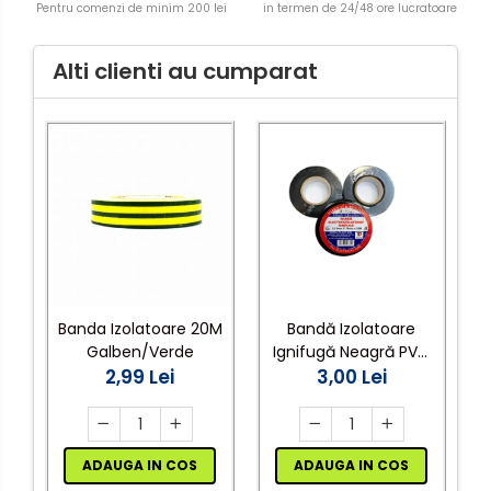
Pentru comenzi de minim 200 lei
in termen de 24/48 ore lucratoare
Alti clienti au cumparat
Banda Izolatoare 20M
Bandă Izolatoare
Galben/Verde
Ignifugă Neagră PVC
2,99 Lei
19 mm × 20 m, 7 kV,
3,00 Lei
0,15 mm
ADAUGA IN COS
ADAUGA IN COS