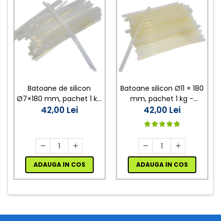
Batoane de silicon
Batoane silicon Ø11 × 180
Ø7×180 mm, pachet 1 kg
mm, pachet 1 kg -
- pentru pistoale de lipit
42,00 Lei
pentru pistoale de lipit la
42,00 Lei
la cald
cald
ADAUGA IN COS
ADAUGA IN COS