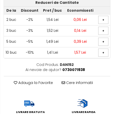
Reduceri de Cantitate
De la
Discount
Pret
/ buc
Economisesti
2
buc
-2%
1,54 Lei
0,06 Lei
+
3
buc
-3%
1,52 Lei
0,14 Lei
+
5
buc
-5%
1,49 Lei
0,39 Lei
+
10
buc
-10%
1,41 Lei
1,57 Lei
+
Cod Produs:
DAN152
Ai nevoie de ajutor?
0730071938
Adauga la Favorite
Cere informatii
LIVRARE GRATUITA
LIVRARE RAPIDA