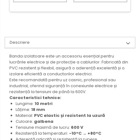
Descriere
Banda izolatoare este un accesoriu esențial pentru
lucrările electrice și de protecție a cablurilor. Fabricată din
PVC rezistent și flexibil, asigură o aderență excelentă și o
izolare eficientă a conductorilor electrici.
Este recomandată pentru uz casnic, profesional sau
industrial, oferind siguranță în conexiunile electrice și
rezistență la tensiuni de până la 600V.
Caracteristici tehnice:
Lungime:
10 metri
Lățime:
18 mm
Material:
PVC elastic și rezistent la uzură
Culoare:
galbena
Tensiune maximă de lucru:
600 V
Rezistență la temperaturi:
-10°C → +80°C
Aderență ridicată și rezistență la rupere