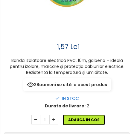
senzor
Mufe,Accesorii TV
Aplice de perete interior,
Multimetru Digital
exterior
Prelungitoare/Derulatoare
Lampi emergente
Prize
Lustre
1,57 Lei
Starter/Droser
Spoturi led pe sina
Bandă izolatoare electrică PVC, 10m, galbena – ideală
Triplu Stecher
pentru izolare, marcare și protecția cablurilor electrice.
Rezistentă la temperatură și umiditate.
Întrerupătoare/Comutatoare
28
oameni se uită la acest produs
Ştechere/Stecher adaptor
IN STOC
Ţeavă PVC
Durata de livrare:
2
ADAUGA IN COS