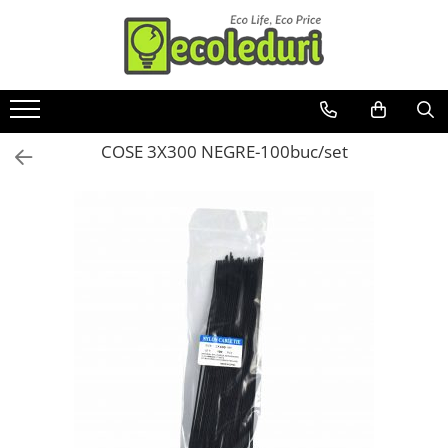
Toate Produsele
Surse de iluminat
COSE 3X300 NEGRE-100buc/set
Banda LED
Bec Color led
Bec incandescent (Clasic)
Becuri Led
Becuri & lampi led cu fasung
Ghirlande luminoase
Modul Led pentru aplica
Tub Neon Fluorescent (Clasic)
Tub Neon LED