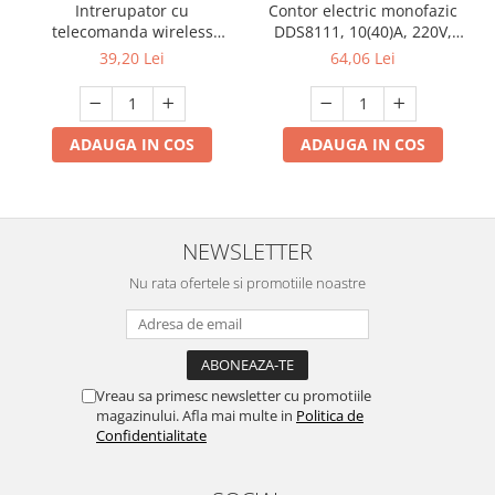
Contor electric monofazic
Intrerupator cu
Produse grele si voluminoase
DDS8111, 10(40)A, 220V,
telecomanda wireless
50Hz, pentru măsurarea
universala pentru lustra 3
Promotii
64,06 Lei
39,20 Lei
consumului de energie
canale A03
electrică
ADAUGA IN COS
ADAUGA IN COS
NEWSLETTER
Nu rata ofertele si promotiile noastre
Vreau sa primesc newsletter cu promotiile
magazinului. Afla mai multe in
Politica de
Confidentialitate