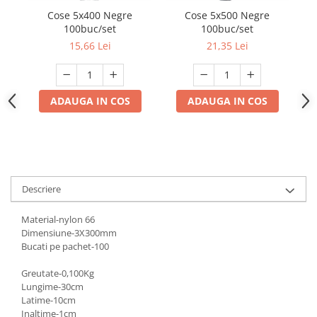
Mufe,Accesorii TV
Cose 5x400 Negre
Cose 5x500 Negre
100buc/set
100buc/set
Multimetru Digital
15,66 Lei
21,35 Lei
Prelungitoare/Derulatoare
Prize
ADAUGA IN COS
ADAUGA IN COS
Starter/Droser
Triplu Stecher
Întrerupătoare/Comutatoare
Ştechere/Stecher adaptor
Descriere
Ţeavă PVC
Material-nylon 66
Corpuri Led lineare
Dimensiune-3X300mm
Bucati pe pachet-100
Feronerie
Greutate-0,100Kg
Butuc yala,Broaste usa,Lacat
Lungime-30cm
Latime-10cm
Tablou si sigurante electrice
Inaltime-1cm