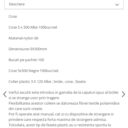
Descriere
Cose
Cose 5 x 500 Albe 100buc/set
Material-nylon 66
Dimensiune-5X500mm
Bucati pe pachet-100
Cose 5x500 Negre 100buc/set
Colier plastic 3 X 120 Albe , bride , cose , fasete
Varful ascutit este introdus in gamalia de la capatul opus al bridei
si se strange usor prin tragere.
Flexibilitatea acestor coliere se datoreaza fibrei textile poliamidice
din care sunt create.
Pot fi operate atat manual, cat si cu dispozitive de strangere si
prindere care respecta forta maxima de strangere admisa.
Totodata, acest tip de fasete plastic au o rezistenta sporita la