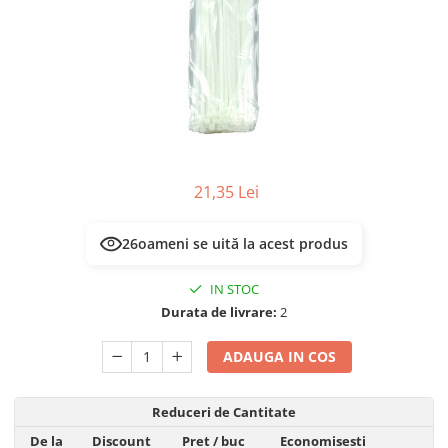
Prelungitoare/Derulatoare
Lampi emergente
Prize
Lustre
Starter/Droser
Spoturi led pe sina
Triplu Stecher
Întrerupătoare/Comutatoare
Ştechere/Stecher adaptor
21,35 Lei
Ţeavă PVC
26
oameni se uită la acest produs
IN STOC
Durata de livrare:
2
ADAUGA IN COS
Reduceri de Cantitate
De la
Discount
Pret
/ buc
Economisesti