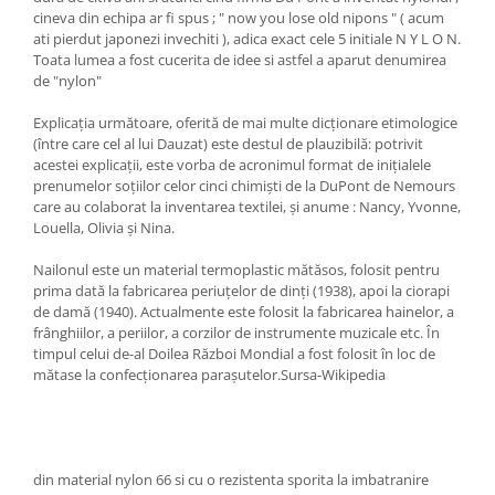
cineva din echipa ar fi spus ; " now you lose old nipons " ( acum
ati pierdut japonezi invechiti ), adica exact cele 5 initiale N Y L O N.
Toata lumea a fost cucerita de idee si astfel a aparut denumirea
de "nylon"
Explicația următoare, oferită de mai multe dicționare etimologice
(între care cel al lui Dauzat) este destul de plauzibilă: potrivit
acestei explicații, este vorba de acronimul format de inițialele
prenumelor soțiilor celor cinci chimiști de la DuPont de Nemours
care au colaborat la inventarea textilei, și anume : Nancy, Yvonne,
Louella, Olivia și Nina.
Nailonul este un material termoplastic mătăsos, folosit pentru
prima dată la fabricarea periuțelor de dinți (1938), apoi la ciorapi
de damă (1940). Actualmente este folosit la fabricarea hainelor, a
frânghiilor, a periilor, a corzilor de instrumente muzicale etc. În
timpul celui de-al Doilea Război Mondial a fost folosit în loc de
mătase la confecționarea parașutelor.Sursa-Wikipedia
din material nylon 66 si cu o rezistenta sporita la imbatranire