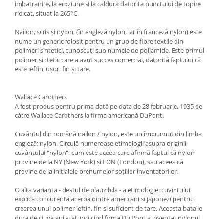
imbatranire, la eroziune si la caldura datorita punctului de topire
ridicat, situat la 265°C.
Nailon, scris și nylon, (în engleză nylon, iar în franceză nylon) este
nume un generic folosit pentru un grup de fibre textile din
polimeri sintetici, cunoscuți sub numele de poliamide. Este primul
polimer sintetic care a avut succes comercial, datorită faptului că
este ieftin, ușor, fin și tare.
Wallace Carothers
A fost produs pentru prima dată pe data de 28 februarie, 1935 de
către Wallace Carothers la firma americană DuPont.
Cuvântul din română nailon / nylon, este un împrumut din limba
engleză: nylon. Circulă numeroase etimologii asupra originii
cuvântului "nylon", cum este aceea care afirmă faptul că nylon
provine de la NY (New York) și LON (London), sau aceea că
provine de la inițialele prenumelor soțiilor inventatorilor.
O alta varianta - destul de plauzibila - a etimologiei cuvintului
explica concurenta acerba dintre americani si japonezi pentru
crearea unui polimer ieftin, fin si suficient de tare. Aceasta batalie
dura de citiva ani si atunci cind firma Du Pont a inventat nylonul ,