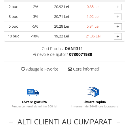
+
2
buc
-2%
20,92 Lei
0,85 Lei
+
3
buc
-3%
20,71 Lei
1,92 Lei
+
5
buc
-5%
20,28 Lei
5,34 Lei
+
10
buc
-10%
19,22 Lei
21,35 Lei
Cod Produs:
DAN1311
Ai nevoie de ajutor?
0730071938
Adauga la Favorite
Cere informatii
Livrare gratuita
Livrare rapida
Pentru comenzi de minim 200 lei
in termen de 24/48 ore lucratoare
ALTI CLIENTI AU CUMPARAT