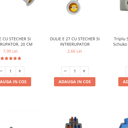
E CU STECHER SI
DULIE E 27 CU STECHER SI
Triplu 
ERUPATOR, 20 CM
INTRERUPATOR
Schuko 
Multipl
7,00 Lei
2,66 Lei
AUGA IN COS
ADAUGA IN COS
AD