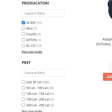
Lampi emergente
PRODUCATORI
Lustre
Spoturi led pe sina
ALIEN
(14)
Atra
(7)
Aparataj şi accesorii
Courbi
(3)
Alimentatoare/Drivere
Adapt
EATON
(1)
Bară alimentare nul
(Schuko),
EL-CO
(13)
Cul
Cablu electric, canal cablu
Vezi mai multe
Cap prelungitor
PRET
Conectoare
electrice/Morsete/reglete
AD
Copex
Sub 50 Lei
(286)
Cuple
50 Lei - 100 Lei
(36)
100 Lei - 150 Lei
(4)
Doze
150 Lei - 200 Lei
(3)
Dulii/Dulie adaptor
200 Lei - 250 Lei
(5)
Electrocasnice de mici dimensiuni
Vezi mai multe