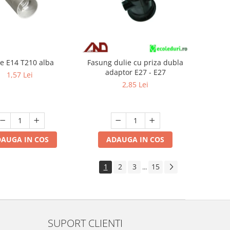
ie E14 T210 alba
Fasung dulie cu priza dubla
adaptor E27 - E27
1,57 Lei
2,85 Lei
AUGA IN COS
ADAUGA IN COS
1
2
3
15
...
SUPORT CLIENTI