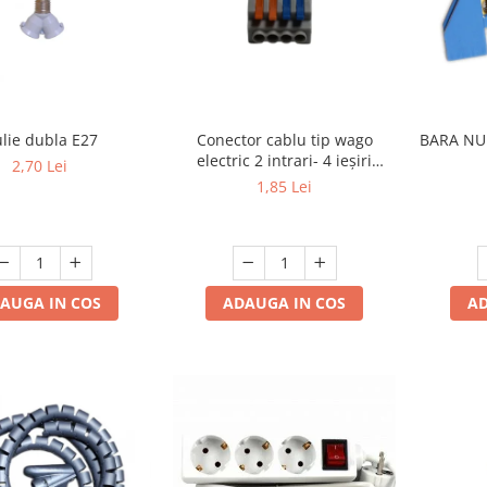
lie dubla E27
Conector cablu tip wago
BARA NU
electric 2 intrari- 4 ieșiri
2,70 Lei
.Reglete 2 intrari 4 ieșiri
1,85 Lei
AUGA IN COS
ADAUGA IN COS
AD