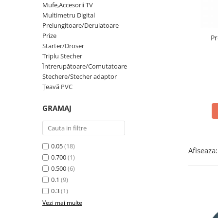
Lampi solare
Mufe,Accesorii TV
Multimetru Digital
Prelungitoare/Derulatoare
Corpuri de iluminat
Prize
Pr
Spoturi LED
Starter/Droser
Corpuri Led - industriale
Triplu Stecher
Întrerupătoare/Comutatoare
Aplice si Plafoniere Led
Ştechere/Stecher adaptor
Proiectoare LED
Ţeavă PVC
Corpuri stradale
GRAMAJ
Lămpi portabile
Senzori de
miscare,crepuscular,dulii cu
0.05
(18)
senzor
Afiseaza:
Veioze/Lămpi/lampa de veghe
0.700
(1)
0.500
(6)
Aplice ,becuri si corpuri cu
senzor
0.1
(9)
0.3
(1)
Aplice de perete interior,
Vezi mai multe
exterior