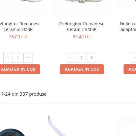
elungitor Romanesc
Prelungitor Romanesc
Dulie c
Ceramic 3M3P
Ceramic 5M3P
adaptor
bec
35,00 Lei
50,40 Lei
ADAUGA IN COS
ADAUGA IN COS
AD
1-
24
din
337
produse