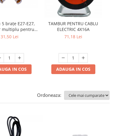
u 5 brațe E27-E27,
TAMBUR PENTRU CABLU
Dulie E27 
 multiplu pentru
ELECTRIC 4X16A
lumină ș
uri LED, 220V
aplicabilă p
31,50 Lei
71,18 Lei
22,4
240V, mod
AUGA IN COS
ADAUGA IN COS
ADAUGA
Ordoneaza: