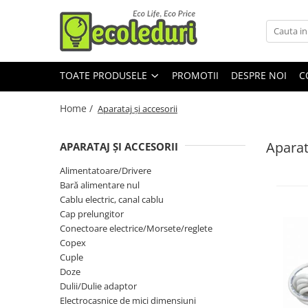
Toate Produsele
TOATE PRODUSELE
PROMOTII
DESPRE NOI
C
Surse de iluminat
Banda LED
Home /
Aparataj şi accesorii
Bec Color led
Aparat
APARATAJ ŞI ACCESORII
Bec incandescent (Clasic)
Alimentatoare/Drivere
Becuri Led
Bară alimentare nul
Becuri & lampi led cu fasung
Cablu electric, canal cablu
Cap prelungitor
Ghirlande luminoase
Conectoare electrice/Morsete/reglete
Modul Led pentru aplica
Copex
Tub Neon Fluorescent (Clasic)
Cuple
Doze
Tub Neon LED
Dulii/Dulie adaptor
Electrocasnice de mici dimensiuni