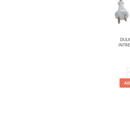
Masina de facut gheata
Produse grele si voluminoase
Promotii
DULI
INTR
AD