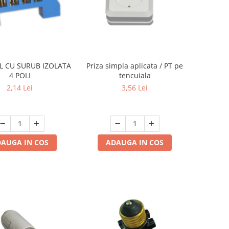
L CU SURUB IZOLATA
Priza simpla aplicata / PT pe
4 POLI
tencuiala
2,14 Lei
3,56 Lei
AUGA IN COS
ADAUGA IN COS