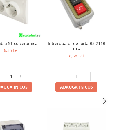
ubla ST cu ceramica
Intrerupator de forta BS 211B
10 A
6,55 Lei
8,68 Lei
AUGA IN COS
ADAUGA IN COS