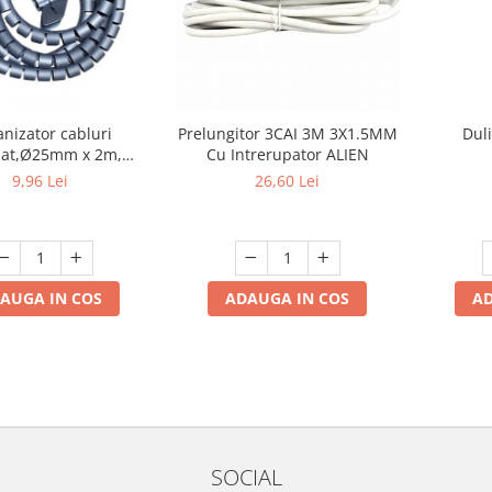
nizator cabluri
Prelungitor 3CAI 3M 3X1.5MM
Dul
lat,Ø25mm x 2m,
Cu Intrerupator ALIEN
,protectie birou
9,96 Lei
26,60 Lei
AUGA IN COS
ADAUGA IN COS
AD
SOCIAL