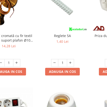
 cromată cu fir textil
Reglete 5A
Priza d
i suport plafon Ø10
1,40 Lei
accesorii de montaj
14,28 Lei
AUGA IN COS
ADAUGA IN COS
AD