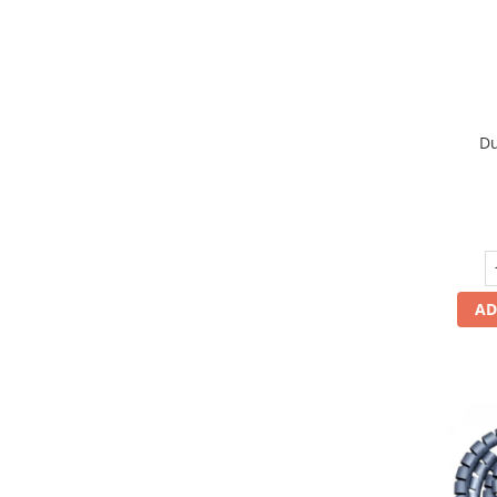
Du
AD