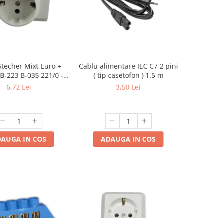
Stecher Mixt Euro +
Cablu alimentare IEC C7 2 pini
B-223 B-035 221/0 -
( tip casetofon ) 1.5 m
icator Priză 3 Ieșiri
6,72 Lei
3,50 Lei
AUGA IN COS
ADAUGA IN COS