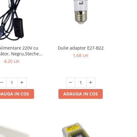
Alimentare 220V cu
Dulie adaptor E27-B22
pător, Negru,Stecher
1,68 Lei
1.5m, 2 Fire - Ideal
4,20 Lei
ămpi si Proiecte DIY
AUGA IN COS
ADAUGA IN COS