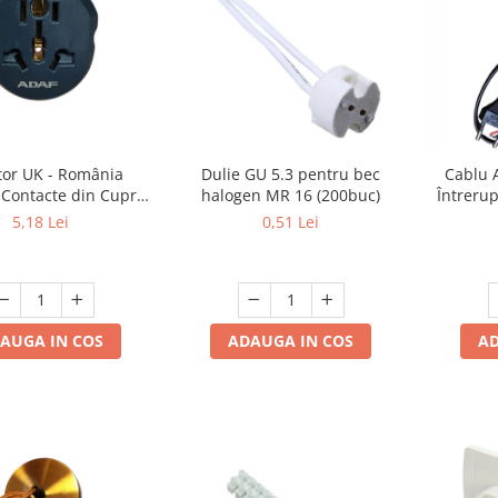
or UK - România
Dulie GU 5.3 pentru bec
Cablu 
 Contacte din Cupru,
halogen MR 16 (200buc)
Întreru
oare Gri, ADAF
Plat, 
5,18 Lei
0,51 Lei
pentru L
AUGA IN COS
ADAUGA IN COS
AD