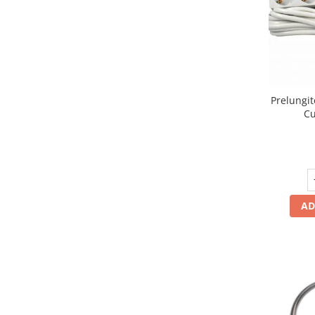
Scule / utile / sonerii/ rulete
Adezivi si benzi adezive
Chei , clesti , patenti
Cose / Coliere plastic
Prelungi
Cu
Pistoale de lipit si accesorii
Scule si unelte de
taiat,accesorii pentru gaurit si
insurubat
Sonerii
Trepied
AD
Ventilator
Lanterne
Accesorii camping
Conetica si conexiuni