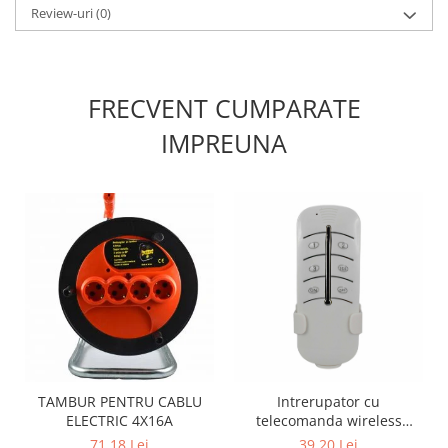
Review-uri
(0)
FRECVENT CUMPARATE
IMPREUNA
TAMBUR PENTRU CABLU
Intrerupator cu
ELECTRIC 4X16A
telecomanda wireless
universala pentru lustra 3
71,18 Lei
39,20 Lei