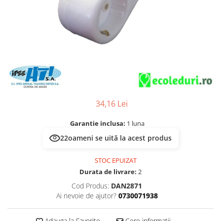
Multimetru Digital
Lampi emergente
Prelungitoare/Derulatoare
Lustre
Prize
Spoturi led pe sina
Starter/Droser
Triplu Stecher
Întrerupătoare/Comutatoare
Ştechere/Stecher adaptor
34,16 Lei
Ţeavă PVC
Garantie inclusa:
1 luna
22
oameni se uită la acest produs
STOC EPUIZAT
Durata de livrare:
2
Cod Produs:
DAN2871
Ai nevoie de ajutor?
0730071938
Adauga la Favorite
Cere informatii