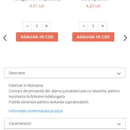
Negru,Stecher Plat, 1.5m,
0,51 Lei
4,20 Lei
2 Fire - Ideal pentru
Lămpi si Proiecte DIY
ADAUGA IN COS
ADAUGA IN COS
Descriere
Fabricat in Romania
Contact de protectie din alama jumatate tare cu revenire, pentru
rezistenta la folosire indelungata.
Pastile ceramice pentru evitarea supraincalzirii.
Informatii conformitate produs
Caracteristici