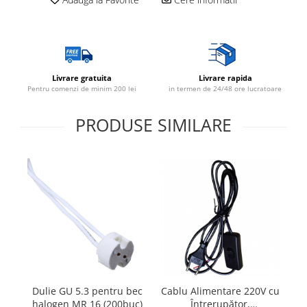
Livrare gratuita
Livrare rapida
Pentru comenzi de minim 200 lei
in termen de 24/48 ore lucratoare
PRODUSE SIMILARE
Dulie GU 5.3 pentru bec
Cablu Alimentare 220V cu
halogen MR 16 (200buc)
Întrerupător,