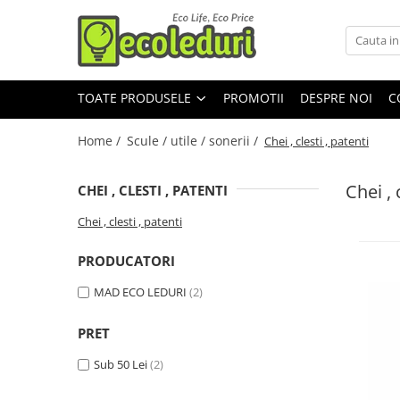
Toate Produsele
TOATE PRODUSELE
PROMOTII
DESPRE NOI
C
Surse de iluminat
Surse de iluminat
Home /
Scule / utile / sonerii /
Chei , clesti , patenti
Banda LED
Bec Color led
Chei , 
CHEI , CLESTI , PATENTI
Bec incandescent (Clasic)
Chei , clesti , patenti
Becuri Led
PRODUCATORI
Becuri & lampi led cu fasung
MAD ECO LEDURI
(2)
Ghirlande luminoase
Modul Led pentru aplica
PRET
Tub Neon Fluorescent (Clasic)
Sub 50 Lei
(2)
Tub Neon LED