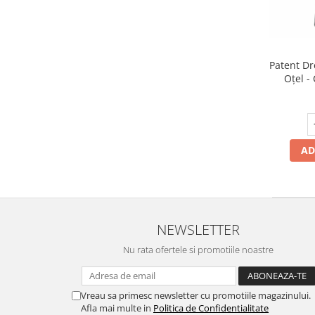
exterior
Lampi emergente
Lustre
Patent Dr
Spoturi led pe sina
Oțel -
pentru 
Aparataj şi accesorii
Aparataj şi accesorii
Alimentatoare/Drivere
AD
Bară alimentare nul
Cablu electric, canal cablu
Cap prelungitor
NEWSLETTER
Conectoare
electrice/Morsete/reglete
Nu rata ofertele si promotiile noastre
Copex
Cuple
Vreau sa primesc newsletter cu promotiile magazinului.
Afla mai multe in
Politica de Confidentialitate
Doze