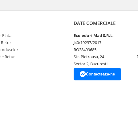
DATE COMERCIALE
 Plata
Ecoleduri Mad S.R.L.
e Retur
J40/19237/2017
Produselor
RO38499685
de Retur
Str. Pietroasa, 24
Sector 2, București
Contacteaza-ne