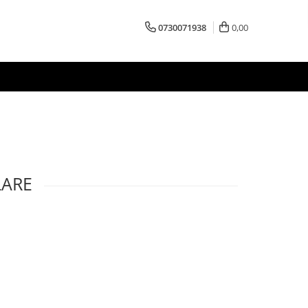
0730071938
0,00
LARE