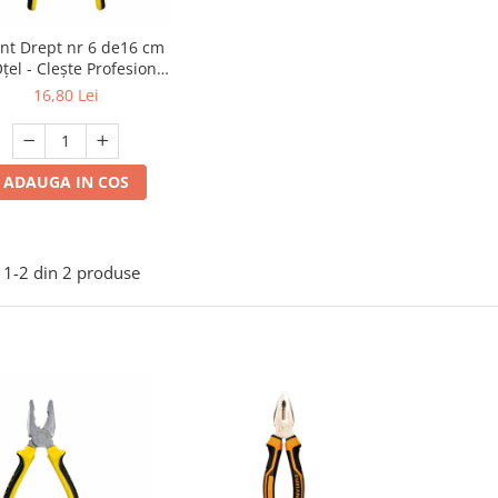
nt Drept nr 6 de16 cm
țel - Clește Profesional
tru Tăiere și Prindere
16,80 Lei
ADAUGA IN COS
1-
2
din
2
produse