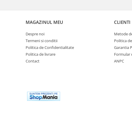
Dulii/Dulie adaptor
Electrocasnice de mici dimensiuni
MAGAZINUL MEU
CLIENTI
Mufe,Accesorii TV
Despre noi
Metode de
Multimetru Digital
Termeni si conditii
Politica d
Prelungitoare/Derulatoare
Politica de Confidentialitate
Garantia 
Prize
Politica de livrare
Formular 
Contact
ANPC
Starter/Droser
Triplu Stecher
Întrerupătoare/Comutatoare
Ştechere/Stecher adaptor
Ţeavă PVC
Corpuri Led lineare
Feronerie