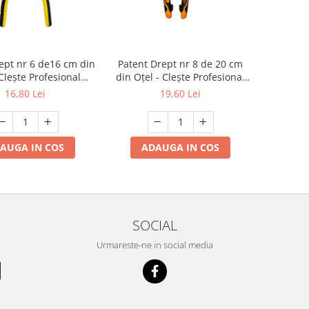
ept nr 6 de16 cm din
Patent Drept nr 8 de 20 cm
 Clește Profesional
din Oțel - Clește Profesional
Tăiere și Prindere
pentru Tăiere și Prindere -
16,80 Lei
19,60 Lei
engros
AUGA IN COS
ADAUGA IN COS
SOCIAL
Urmareste-ne in social media