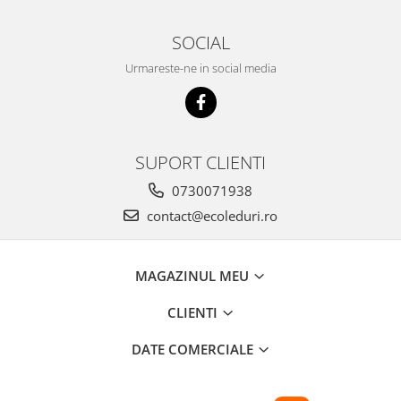
Lustre
SOCIAL
Spoturi led pe sina
Urmareste-ne in social media
Aparataj şi accesorii
Alimentatoare/Drivere
Bară alimentare nul
SUPORT CLIENTI
Cablu electric, canal cablu
0730071938
Cap prelungitor
contact@ecoleduri.ro
Conectoare
electrice/Morsete/reglete
MAGAZINUL MEU
Cuple
Doze
CLIENTI
Dulii/Dulie adaptor
DATE COMERCIALE
Electrocasnice de mici dimensiuni
Mufe,Accesorii TV