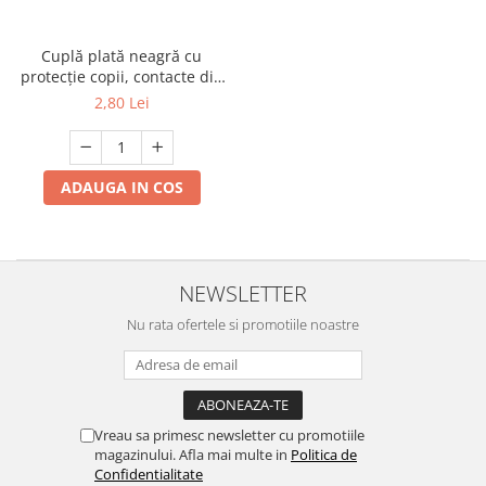
Lampi solare
Corpuri de iluminat
Cuplă plată neagră cu
protecție copii, contacte din
Spoturi LED
cupru, fără împământare,
2,80 Lei
Corpuri Led - industriale
pentru cablu electric,
Aplice si Plafoniere Led
Proiectoare LED
ADAUGA IN COS
Corpuri stradale
Lămpi portabile
Senzori de
NEWSLETTER
miscare,crepuscular,dulii cu
Nu rata ofertele si promotiile noastre
senzor
Veioze/Lămpi/lampa de veghe
Aplice ,becuri si corpuri cu
senzor
Aplice de perete interior,
Vreau sa primesc newsletter cu promotiile
exterior
magazinului. Afla mai multe in
Politica de
Confidentialitate
Lampi emergente