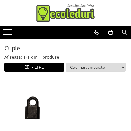
Toate Produsele
Surse de iluminat
Banda LED
Cuple
Bec Color led
Afiseaza:
1-
1
din
1
produse
Bec incandescent (Clasic)
FILTRE
Becuri Led
Becuri & lampi led cu fasung
Ghirlande luminoase
Modul Led pentru aplica
Tub Neon Fluorescent (Clasic)
Tub Neon LED