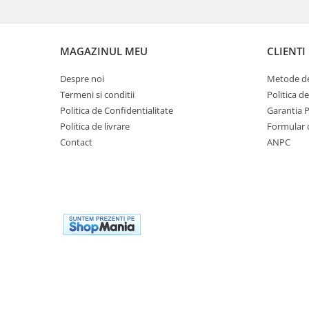
Dulii/Dulie adaptor
Electrocasnice de mici dimensiuni
MAGAZINUL MEU
CLIENTI
Mufe,Accesorii TV
Despre noi
Metode de
Multimetru Digital
Termeni si conditii
Politica d
Prelungitoare/Derulatoare
Politica de Confidentialitate
Garantia 
Prize
Politica de livrare
Formular 
Contact
ANPC
Starter/Droser
Triplu Stecher
Întrerupătoare/Comutatoare
Ştechere/Stecher adaptor
Ţeavă PVC
Corpuri Led lineare
Feronerie