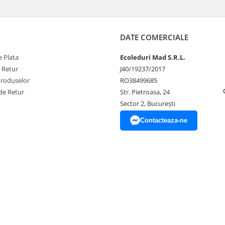
DATE COMERCIALE
 Plata
Ecoleduri Mad S.R.L.
e Retur
J40/19237/2017
Produselor
RO38499685
de Retur
Str. Pietroasa, 24
Sector 2, București
Contacteaza-ne