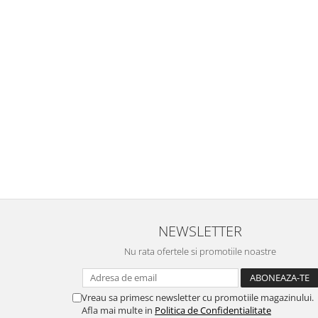
exterior
Lampi emergente
Lustre
Spoturi led pe sina
Aparataj şi accesorii
Aparataj şi accesorii
Alimentatoare/Drivere
Bară alimentare nul
Cablu electric, canal cablu
Cap prelungitor
NEWSLETTER
Conectoare
electrice/Morsete/reglete
Nu rata ofertele si promotiile noastre
Copex
Cuple
Vreau sa primesc newsletter cu promotiile magazinului.
Afla mai multe in
Politica de Confidentialitate
Doze