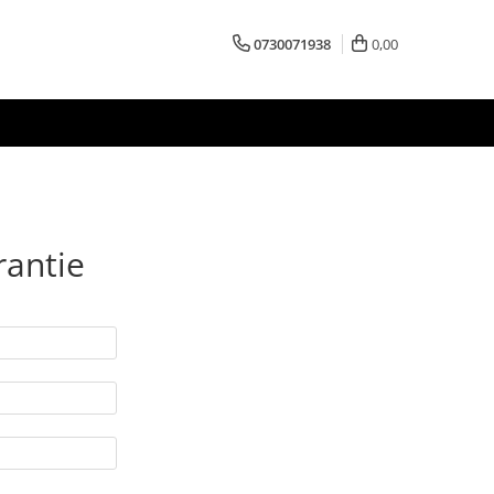
0730071938
0,00
rantie