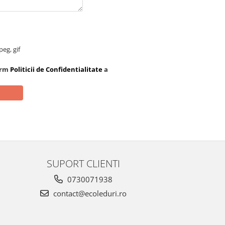
peg, gif
orm
Politicii de Confidentialitate
a
SUPORT CLIENTI
0730071938
contact@ecoleduri.ro