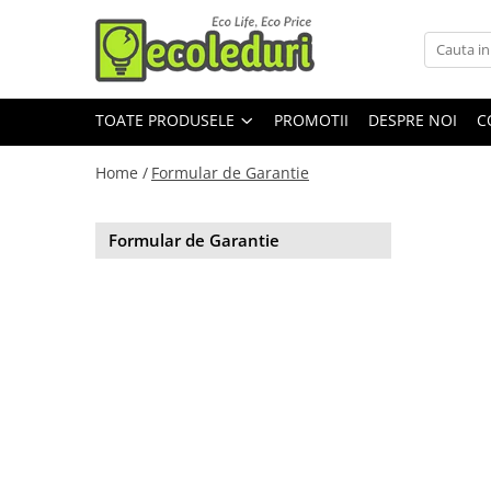
Toate Produsele
TOATE PRODUSELE
PROMOTII
DESPRE NOI
C
Surse de iluminat
Surse de iluminat
Home /
Formular de Garantie
Banda LED
Bec Color led
Formular de Garantie
Bec incandescent (Clasic)
Becuri Led
Becuri & lampi led cu fasung
Ghirlande luminoase
Modul Led pentru aplica
Tub Neon Fluorescent (Clasic)
Tub Neon LED