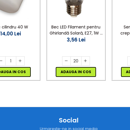
 cilindru 40 W
Bec LED Filament pentru
Se
14,00 Lei
Ghirlandă Solară, E27, 1W -
crep
Set 20 Bucăți
3,56 Lei
DAUGA IN COS
ADAUGA IN COS
A
Social
Urmareste-ne in social media