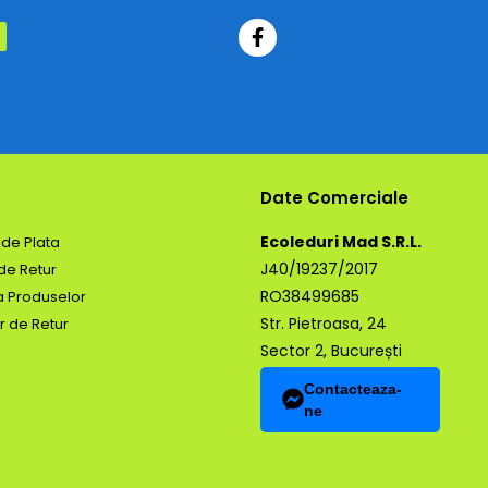
Date Comerciale
Ecoleduri Mad S.R.L.
de Plata
J40/19237/2017
 de Retur
RO38499685
a Produselor
Str. Pietroasa, 24
r de Retur
Sector 2, București
Contacteaza-
ne