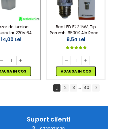
nzor de lumina
Bec LED E27 15W, Tip
uscular 220V 6A
Porumb, 6500K Alb Rece -
1200W IP44
14,00 Lei
Iluminat Economic și
8,54 Lei
Puternic
DAUGA IN COS
ADAUGA IN COS
1
2
3
...
40
Suport clienti
0730071938