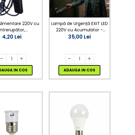
Alimentare 220V cu
Lampă de Urgență EXIT LED
Întrerupător,
220V cu Acumulator -
techer Plat, 1.5m, 2
4,20 Lei
Autonomie 120 Minute,
35,00 Lei
deal pentru Lămpi si
Indicator Ieșire Evacuare
Proiecte DIY
DAUGA IN COS
ADAUGA IN COS