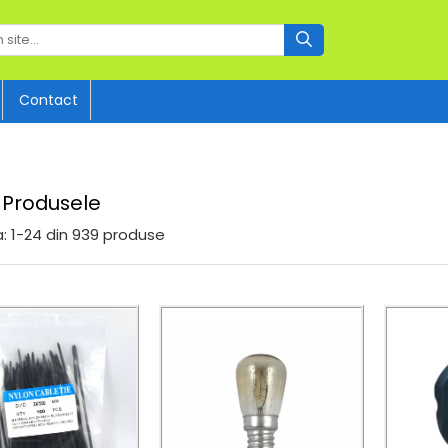
Contact
 Produsele
:
1-
24
din
939
produse