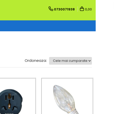
0730071938
0,00
Ordoneaza: