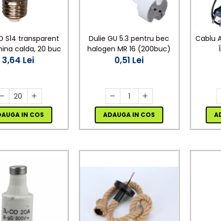
D S14 transparent
Dulie GU 5.3 pentru bec
Cablu 
mina calda, 20 buc
halogen MR 16 (200buc)
3,64 Lei
0,51 Lei
Negru,S
Fire - I
DAUGA IN COS
ADAUGA IN COS
A