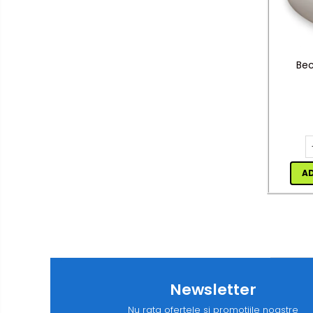
Produse grele si voluminoase
Promotii
Bec
A
Newsletter
Nu rata ofertele si promotiile noastre