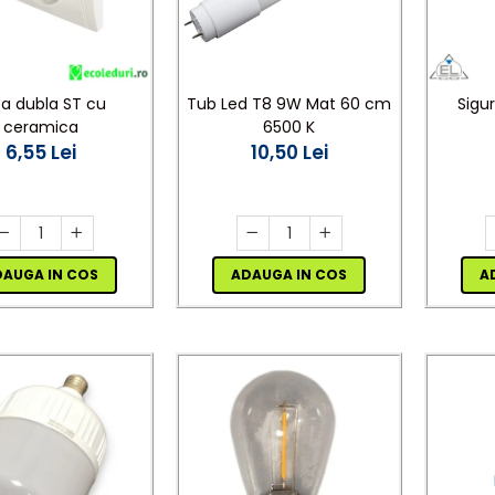
za dubla ST cu
Tub Led T8 9W Mat 60 cm
Sigur
ceramica
6500 K
6,55 Lei
10,50 Lei
DAUGA IN COS
ADAUGA IN COS
A