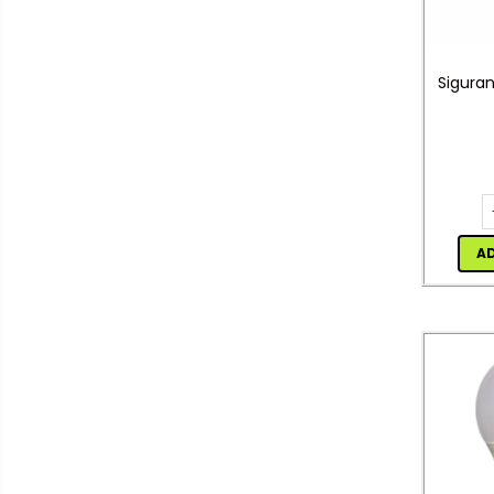
Cap prelungitor
Conectoare
electrice/Morsete/reglete
Siguran
Copex
Cuple
Doze
Dulii/Dulie adaptor
Electrocasnice de mici
A
dimensiuni
Mufe,Accesorii TV
Multimetru Digital
Prelungitoare/Derulatoare
Prize
Starter/Droser
Triplu Stecher