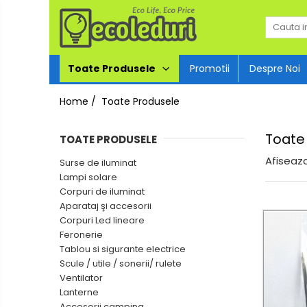
Toate Produsele
Toate Produsele
Promotii
Despre Noi
Surse de iluminat
Home /
Toate Produsele
Surse de iluminat
Toate
TOATE PRODUSELE
Banda LED
Afiseaza
Surse de iluminat
Bec Color led
Lampi solare
Bec incandescent (Clasic)
Corpuri de iluminat
Aparataj şi accesorii
Becuri Led
Corpuri Led lineare
Becuri & lampi led cu fasung
Feronerie
Tablou si sigurante electrice
Ghirlande luminoase
Scule / utile / sonerii/ rulete
Modul Led pentru aplica
Ventilator
Lanterne
Tub Neon Fluorescent
Accesorii camping