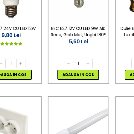
7 24V CU LED 12W
BEC E27 12V CU LED 9W Alb
Dulie 
9,80 Lei
Rece, Glob Mat, Unghi 180°
texti
5,60 Lei
pla
acce
DAUGA IN COS
ADAUGA IN COS
A