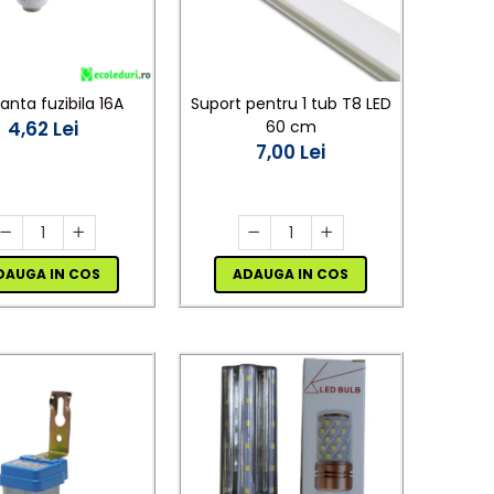
anta fuzibila 16A
Suport pentru 1 tub T8 LED
4,62 Lei
60 cm
7,00 Lei
DAUGA IN COS
ADAUGA IN COS