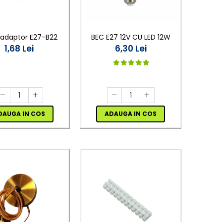
 adaptor E27-B22
BEC E27 12V CU LED 12W
1,68 Lei
6,30 Lei
DAUGA IN COS
ADAUGA IN COS