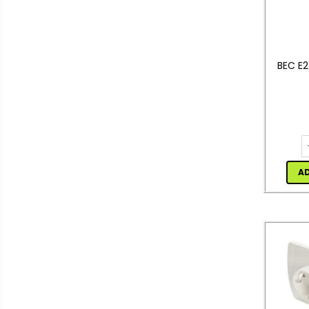
Întrerupătoare/Comutatoare
Ştechere/Stecher adaptor
Ţeavă PVC
BEC E2
Corpuri Led lineare
Feronerie
Feronerie
A
Butuc yala,Broaste
usa,Lacat
Tablou si sigurante electrice
Scule / utile / sonerii/ rulete
Scule / utile / sonerii/