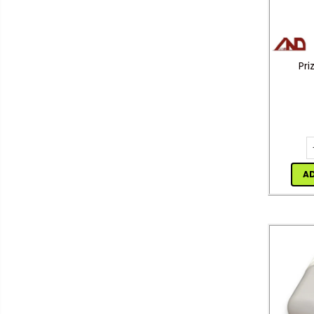
rulete
Adezivi si benzi adezive
Chei , clesti , patenti
Pri
Cose / Coliere plastic
Pistoale de lipit si accesorii
Scule si unelte de
taiat,accesorii pentru gaurit si
insurubat
Sonerii
A
Trepied
Ventilator
Lanterne
Accesorii camping
Conetica si conexiuni
Masina de facut gheata