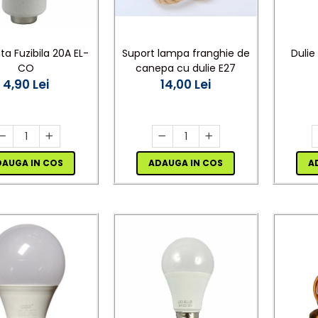
ta Fuzibila 20A EL-
Suport lampa franghie de
Dulie
CO
canepa cu dulie E27
4,90 Lei
14,00 Lei
DAUGA IN COS
ADAUGA IN COS
A