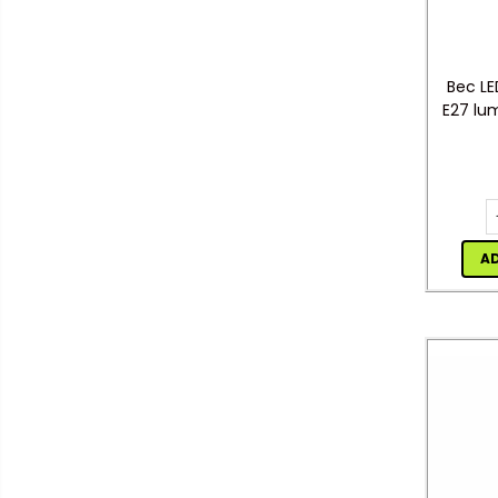
senzor
Veioze/Lămpi/lampa de
veghe
Aplice ,becuri si corpuri cu
Bec LE
senzor
E27 lu
Aplice de perete interior,
exterior
Lampi emergente
Lustre
Spoturi led pe sina
A
Aparataj şi accesorii
Aparataj şi accesorii
Alimentatoare/Drivere
Bară alimentare nul
Cablu electric, canal cablu