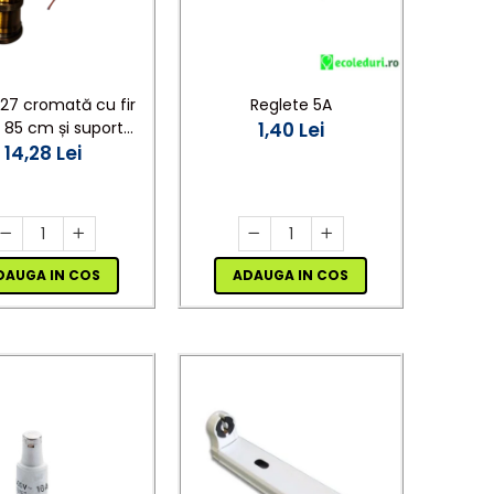
E27 cromată cu fir
Reglete 5A
l 85 cm și suport
1,40 Lei
fon Ø10 cm, cu
14,28 Lei
sorii de montaj
DAUGA IN COS
ADAUGA IN COS