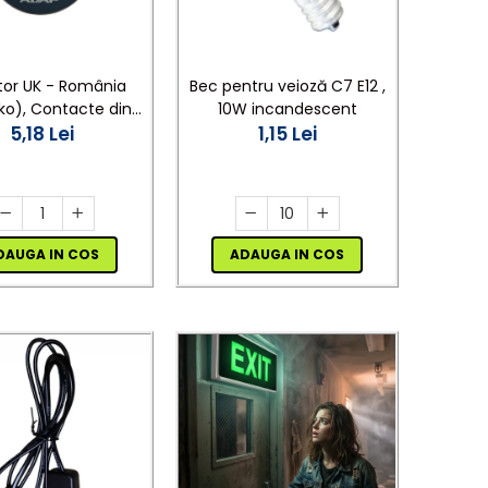
or UK - România
Bec pentru veioză C7 E12 ,
ko), Contacte din
10W incandescent
 Culoare Gri, ADAF
5,18 Lei
1,15 Lei
DAUGA IN COS
ADAUGA IN COS