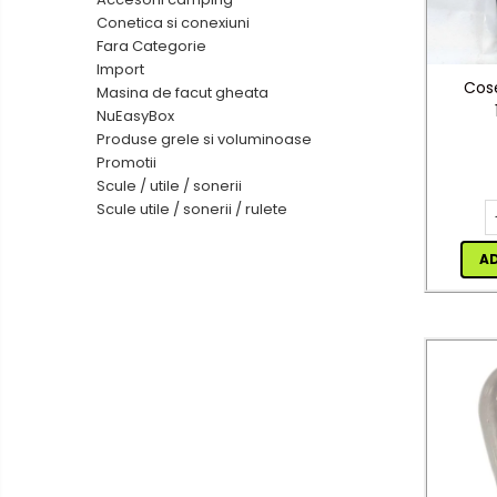
(Clasic)
Conetica si conexiuni
Tub Neon LED
Fara Categorie
Import
Cose
Masina de facut gheata
Lampi solare
NuEasyBox
Produse grele si voluminoase
Corpuri de iluminat
Promotii
Scule / utile / sonerii
Corpuri de iluminat
Scule utile / sonerii / rulete
Spoturi LED
A
Corpuri Led - industriale
Aplice si Plafoniere Led
Proiectoare LED
Corpuri stradale
Lămpi portabile
Senzori de
miscare,crepuscular,dulii cu