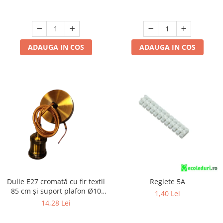
ADAUGA IN COS
ADAUGA IN COS
Dulie E27 cromată cu fir textil
Reglete 5A
85 cm și suport plafon Ø10
1,40 Lei
cm, cu accesorii de montaj
14,28 Lei