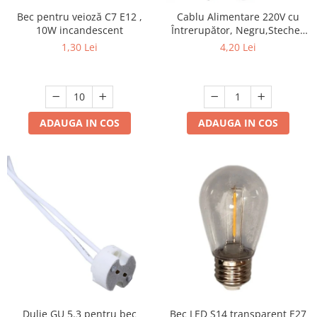
Bec pentru veioză C7 E12 ,
Cablu Alimentare 220V cu
10W incandescent
Întrerupător, Negru,Stecher
Plat, 1.5m, 2 Fire - Ideal
1,30 Lei
4,20 Lei
pentru Lămpi si Proiecte DIY
ADAUGA IN COS
ADAUGA IN COS
Dulie GU 5.3 pentru bec
Bec LED S14 transparent E27