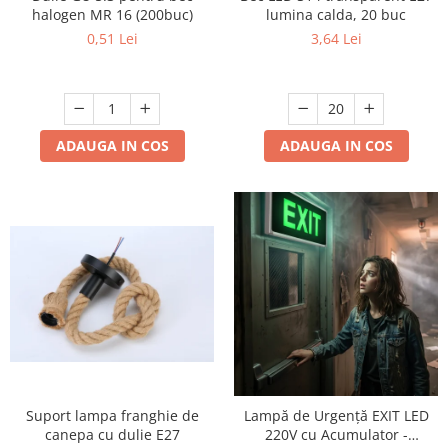
halogen MR 16 (200buc)
lumina calda, 20 buc
0,51 Lei
3,64 Lei
ADAUGA IN COS
ADAUGA IN COS
Suport lampa franghie de
Lampă de Urgență EXIT LED
canepa cu dulie E27
220V cu Acumulator -