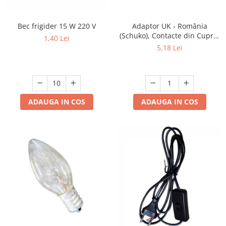
Prelungitoare/Derulatoare
Lampi emergente
Prize
Lustre
Bec frigider 15 W 220 V
Adaptor UK - România
(Schuko), Contacte din Cupru,
Starter/Droser
1,40 Lei
Spoturi led pe sina
Culoare Gri, ADAF
5,18 Lei
Triplu Stecher
Întrerupătoare/Comutatoare
Ştechere/Stecher adaptor
Ţeavă PVC
ADAUGA IN COS
ADAUGA IN COS