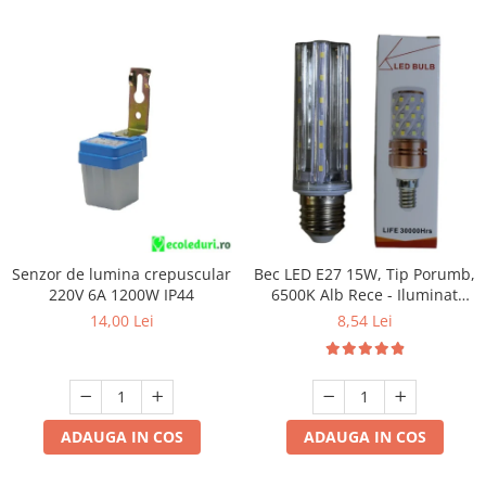
Senzor de lumina crepuscular
Bec LED E27 15W, Tip Porumb,
220V 6A 1200W IP44
6500K Alb Rece - Iluminat
Economic și Puternic
14,00 Lei
8,54 Lei
ADAUGA IN COS
ADAUGA IN COS