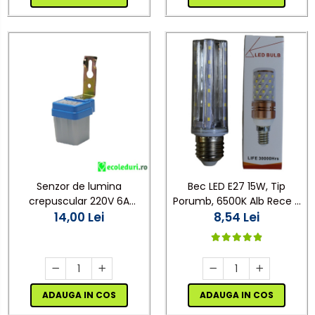
Senzor de lumina
Bec LED E27 15W, Tip
crepuscular 220V 6A
Porumb, 6500K Alb Rece -
1200W IP44
14,00 Lei
Iluminat Economic și
8,54 Lei
Puternic
ADAUGA IN COS
ADAUGA IN COS