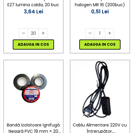
E27 lumina calda, 20 buc
halogen MR 16 (200buc)
3,64 Lei
0,51 Lei
ADAUGA IN COS
ADAUGA IN COS
Bandă Izolatoare Ignifugă
Cablu Alimentare 220V cu
Neagră PVC 19 mm × 20
Întrerupător,