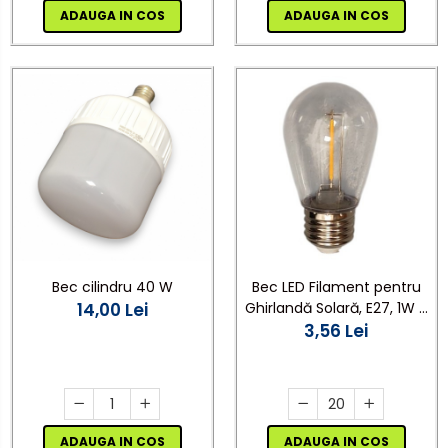
ADAUGA IN COS
ADAUGA IN COS
Bec cilindru 40 W
Bec LED Filament pentru
14,00 Lei
Ghirlandă Solară, E27, 1W -
Set 20 Bucăți
3,56 Lei
ADAUGA IN COS
ADAUGA IN COS