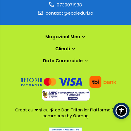
0730071938
contact@ecoleduri.ro
Magazinul Meu
Clienti
Date Comerciale
Creat cu ❤ și cu 🧠 de Dan Trifan iar
Platforma E-
commerce by Gomag