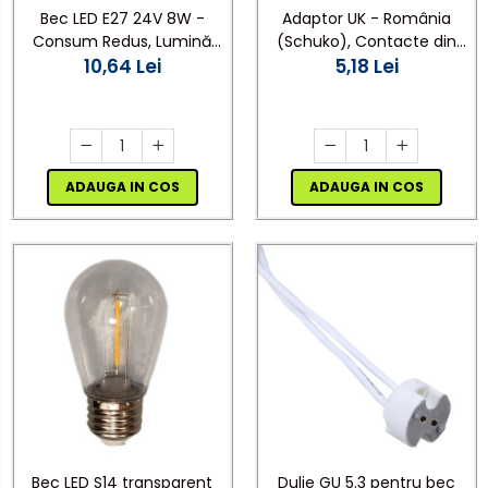
Bec LED E27 24V 8W -
Adaptor UK - România
Consum Redus, Lumină
(Schuko), Contacte din
Economică, Durată Lungă
10,64 Lei
Cupru, Culoare Gri, ADAF
5,18 Lei
de Viață
ADAUGA IN COS
ADAUGA IN COS
Bec LED S14 transparent
Dulie GU 5.3 pentru bec