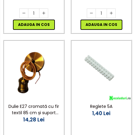
ADAUGA IN COS
ADAUGA IN COS
Dulie E27 cromată cu fir
Reglete 5A
textil 85 cm și suport
1,40 Lei
plafon Ø10 cm, cu
14,28 Lei
accesorii de montaj