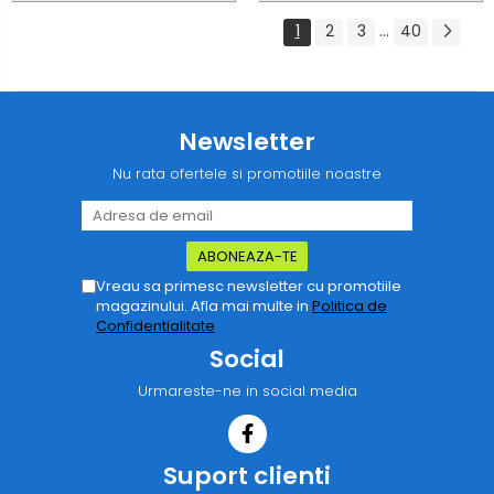
1
2
3
...
40
Newsletter
Nu rata ofertele si promotiile noastre
Vreau sa primesc newsletter cu promotiile
magazinului. Afla mai multe in
Politica de
Confidentialitate
Social
Urmareste-ne in social media
Suport clienti