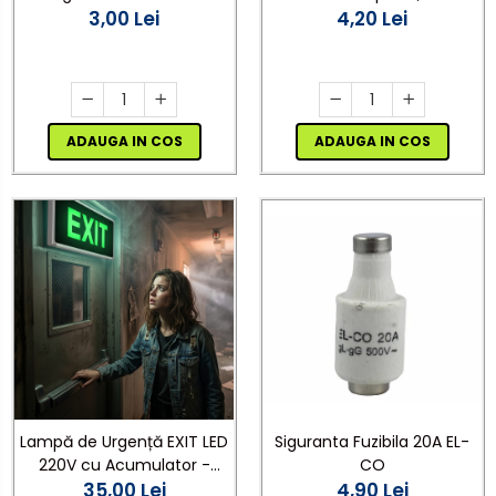
m, 7 kV, 0,15 mm
3,00 Lei
Negru,Stecher Plat, 1.5m, 2
4,20 Lei
Fire - Ideal pentru Lămpi si
Proiecte DIY
ADAUGA IN COS
ADAUGA IN COS
Siguranta Fuzibila 20A EL-
Lampă de Urgență EXIT LED
CO
220V cu Acumulator -
4,90 Lei
Autonomie 120 Minute,
35,00 Lei