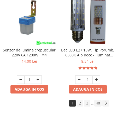
Senzor de lumina crepuscular
Bec LED E27 15W, Tip Porumb,
220V 6A 1200W IP44
6500K Alb Rece - Iluminat
Economic și Puternic
14,00 Lei
8,54 Lei
ADAUGA IN COS
ADAUGA IN COS
1
2
3
40
...