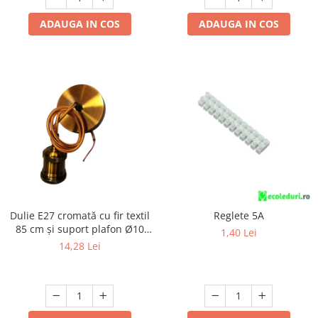
ADAUGA IN COS
ADAUGA IN COS
Dulie E27 cromată cu fir textil
Reglete 5A
85 cm și suport plafon Ø10
1,40 Lei
cm, cu accesorii de montaj
14,28 Lei