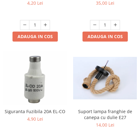
Plat, 1.5m, 2 Fire - Ideal
Autonomie 120 Minute,
4,20 Lei
35,00 Lei
pentru Lămpi si Proiecte DIY
Indicator Ieșire Evacuare
Scule / utile / sonerii/ rulete
Adezivi si benzi adezive
Chei , clesti , patenti
ADAUGA IN COS
ADAUGA IN COS
Cose / Coliere plastic
Pistoale de lipit si accesorii
Scule si unelte de
taiat,accesorii pentru gaurit si
insurubat
Sonerii
Trepied
Ventilator
Suport lampa franghie de
Siguranta Fuzibila 20A EL-CO
Lanterne
canepa cu dulie E27
4,90 Lei
Accesorii camping
14,00 Lei
Conetica si conexiuni
Masina de facut gheata