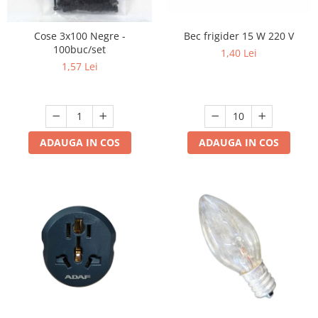
Lampi solare
Cose 3x100 Negre -
Bec frigider 15 W 220 V
Corpuri de iluminat
100buc/set
1,40 Lei
Spoturi LED
1,57 Lei
Corpuri Led - industriale
Aplice si Plafoniere Led
Proiectoare LED
ADAUGA IN COS
ADAUGA IN COS
Corpuri stradale
Lămpi portabile
Senzori de
miscare,crepuscular,dulii cu
senzor
Veioze/Lămpi/lampa de veghe
Aplice ,becuri si corpuri cu
senzor
Aplice de perete interior,
exterior
Lampi emergente