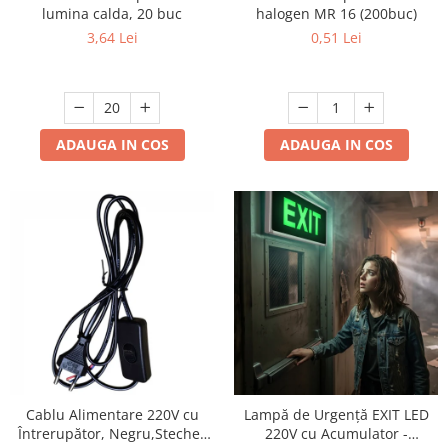
lumina calda, 20 buc
halogen MR 16 (200buc)
Mufe,Accesorii TV
3,64 Lei
0,51 Lei
Multimetru Digital
Prelungitoare/Derulatoare
Prize
Starter/Droser
ADAUGA IN COS
ADAUGA IN COS
Triplu Stecher
Întrerupătoare/Comutatoare
Ştechere/Stecher adaptor
Ţeavă PVC
Corpuri Led lineare
Feronerie
Butuc yala,Broaste usa,Lacat
Cablu Alimentare 220V cu
Lampă de Urgență EXIT LED
Întrerupător, Negru,Stecher
220V cu Acumulator -
Tablou si sigurante electrice