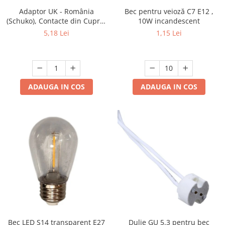
Adaptor UK - România
Bec pentru veioză C7 E12 ,
Lustre
(Schuko), Contacte din Cupru,
10W incandescent
Culoare Gri, ADAF
Spoturi led pe sina
5,18 Lei
1,15 Lei
Aparataj şi accesorii
Alimentatoare/Drivere
Bară alimentare nul
ADAUGA IN COS
ADAUGA IN COS
Cablu electric, canal cablu
Cap prelungitor
Conectoare
electrice/Morsete/reglete
Copex
Cuple
Doze
Dulii/Dulie adaptor
Electrocasnice de mici dimensiuni
Bec LED S14 transparent E27
Dulie GU 5.3 pentru bec