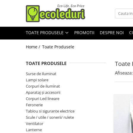
Toate Produsele
TOATE PRODUSELE
PROMOTII
DESPRE NOI
C
Surse de iluminat
Banda LED
Home /
Toate Produsele
Bec Color led
Toate 
TOATE PRODUSELE
Bec incandescent (Clasic)
Afiseaza:
Surse de iluminat
Becuri Led
Lampi solare
Becuri & lampi led cu fasung
Corpuri de iluminat
Aparataj şi accesorii
Ghirlande luminoase
Corpuri Led lineare
Modul Led pentru aplica
Feronerie
Tub Neon Fluorescent (Clasic)
Tablou si sigurante electrice
Scule / utile / sonerii/ rulete
Tub Neon LED
Ventilator
Lanterne