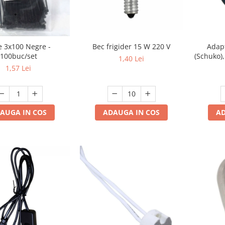
Bec frigider 15 W 220 V
e 3x100 Negre -
Adap
100buc/set
(Schuko)
1,40 Lei
Cul
1,57 Lei
ADAUGA IN COS
AUGA IN COS
AD