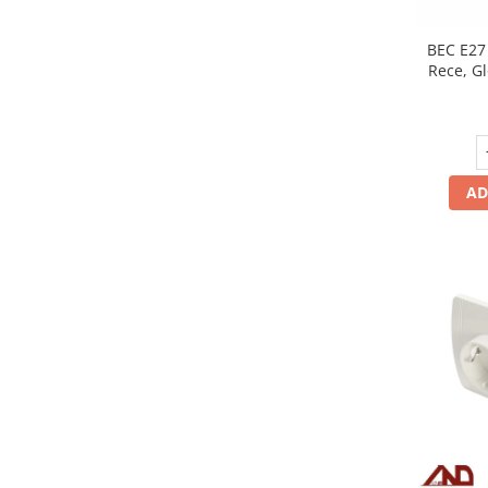
Scule / utile / sonerii/ rulete
Adezivi si benzi adezive
BEC E27
Rece, G
Chei , clesti , patenti
Cose / Coliere plastic
Pistoale de lipit si accesorii
Scule si unelte de
AD
taiat,accesorii pentru gaurit si
insurubat
Sonerii
Trepied
Ventilator
Lanterne
Accesorii camping
Conetica si conexiuni
Masina de facut gheata
Produse grele si voluminoase