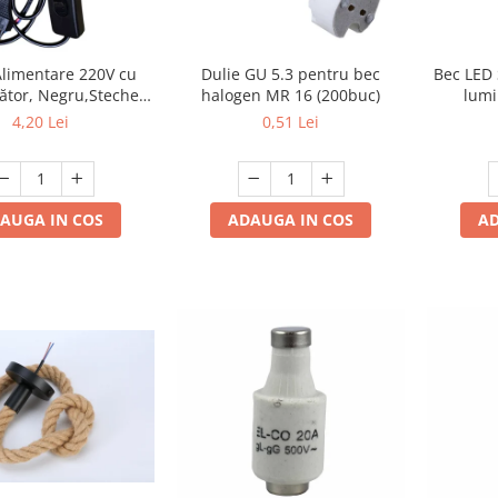
Alimentare 220V cu
Dulie GU 5.3 pentru bec
Bec LED 
ător, Negru,Stecher
halogen MR 16 (200buc)
lumi
1.5m, 2 Fire - Ideal
4,20 Lei
0,51 Lei
ămpi si Proiecte DIY
AUGA IN COS
ADAUGA IN COS
AD