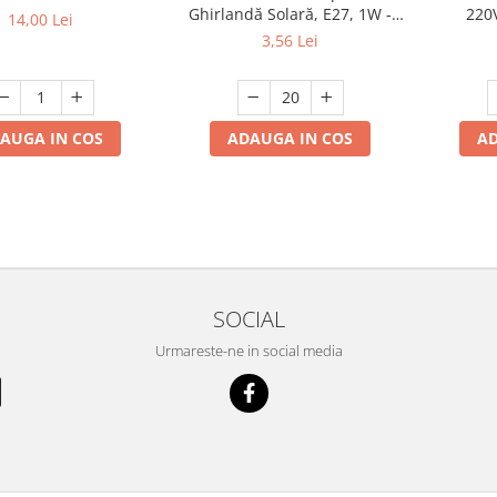
Ghirlandă Solară, E27, 1W -
220
14,00 Lei
Set 20 Bucăți
3,56 Lei
AUGA IN COS
ADAUGA IN COS
AD
SOCIAL
Urmareste-ne in social media