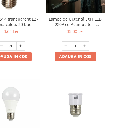
S14 transparent E27
Lampă de Urgență EXIT LED
na calda, 20 buc
220V cu Acumulator -
Autonomie 120 Minute,
3,64 Lei
35,00 Lei
Indicator Ieșire Evacuare
AUGA IN COS
ADAUGA IN COS