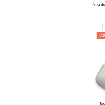
Priza d
Promotii
AD
Bec