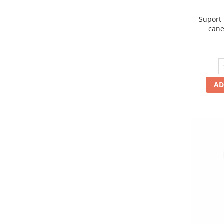
Multimetru Digital
Suport
Prelungitoare/Derulatoare
cane
Prize
Starter/Droser
Triplu Stecher
AD
Întrerupătoare/Comutatoare
Ştechere/Stecher adaptor
Ţeavă PVC
Corpuri Led lineare
Feronerie
Butuc yala,Broaste usa,Lacat
Tablou si sigurante electrice