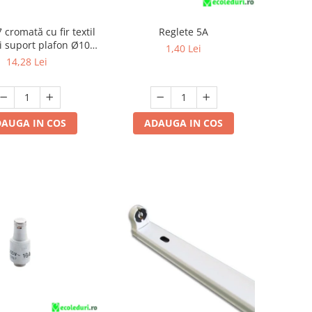
 cromată cu fir textil
Reglete 5A
i suport plafon Ø10
1,40 Lei
accesorii de montaj
14,28 Lei
AUGA IN COS
ADAUGA IN COS