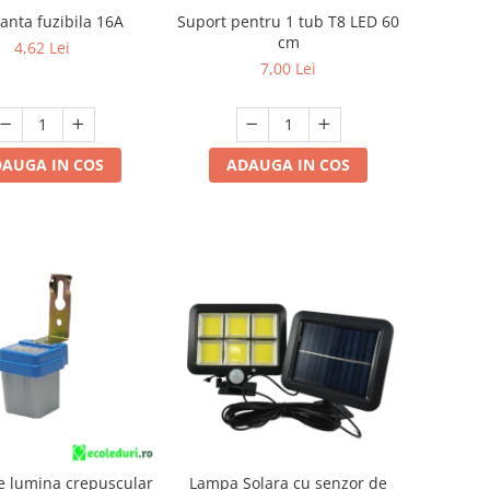
anta fuzibila 16A
Suport pentru 1 tub T8 LED 60
cm
4,62 Lei
7,00 Lei
AUGA IN COS
ADAUGA IN COS
e lumina crepuscular
Lampa Solara cu senzor de