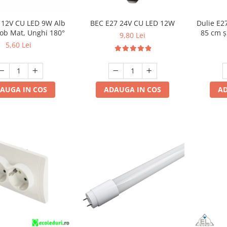
BEC E27 24V CU LED 12W
Dulie E27
 12V CU LED 9W Alb
85 cm ș
lob Mat, Unghi 180°
9,80 Lei
cm, cu 
5,60 Lei
ADAUGA IN COS
AD
AUGA IN COS