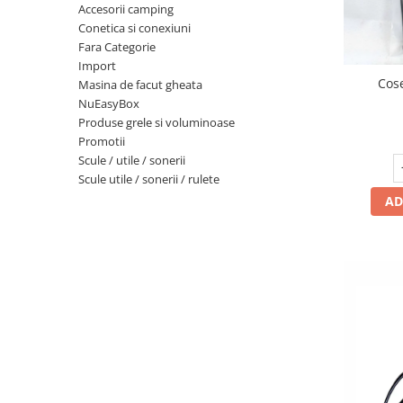
Lampi solare
Accesorii camping
Conetica si conexiuni
Fara Categorie
Corpuri de iluminat
Import
Spoturi LED
Cos
Masina de facut gheata
Corpuri Led - industriale
NuEasyBox
Produse grele si voluminoase
Aplice si Plafoniere Led
Promotii
Proiectoare LED
Scule / utile / sonerii
Scule utile / sonerii / rulete
Corpuri stradale
AD
Lămpi portabile
Senzori de
miscare,crepuscular,dulii cu
senzor
Veioze/Lămpi/lampa de veghe
Aplice ,becuri si corpuri cu
senzor
Aplice de perete interior,
exterior