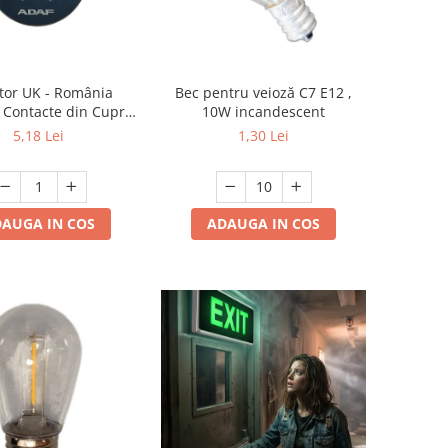
tor UK - România
Bec pentru veioză C7 E12 ,
, Contacte din Cupru,
10W incandescent
oare Gri, ADAF
5,18 Lei
1,30 Lei
AUGA IN COS
ADAUGA IN COS