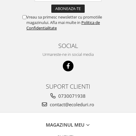
Multimetru Digital
Lampi emergente
Prelungitoare/Derulatoare
Lustre
Vreau sa primesc newsletter cu promotiile
Prize
magazinului. Afla mai multe in
Politica de
Spoturi led pe sina
Confidentialitate
Starter/Droser
Triplu Stecher
SOCIAL
Întrerupătoare/Comutatoare
Urmareste-ne in social media
Ştechere/Stecher adaptor
Ţeavă PVC
SUPORT CLIENTI
0730071938
contact@ecoleduri.ro
MAGAZINUL MEU