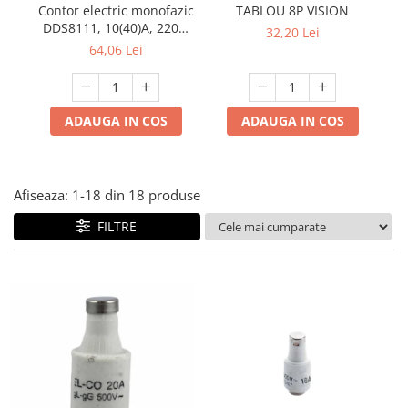
Multimetru Digital
Contor electric monofazic
TABLOU 8P VISION
Lampi emergente
DDS8111, 10(40)A, 220V,
32,20 Lei
Prelungitoare/Derulatoare
50Hz, pentru măsurarea
Lustre
64,06 Lei
consumului de energie
Prize
Spoturi led pe sina
electrică
Starter/Droser
ADAUGA IN COS
ADAUGA IN COS
Triplu Stecher
Întrerupătoare/Comutatoare
Ştechere/Stecher adaptor
Afiseaza:
1-
18
din
18
produse
Ţeavă PVC
FILTRE