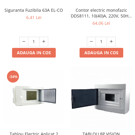
Siguranta Fuzibila 63A EL-CO
Contor electric monofazic
DDS8111, 10(40)A, 220V, 50Hz,
6,41 Lei
pentru măsurarea
64,06 Lei
consumului de energie
electrică
ADAUGA IN COS
ADAUGA IN COS
-34%
Tablou Electric Aplicat 2
TABLOU 8P VISION