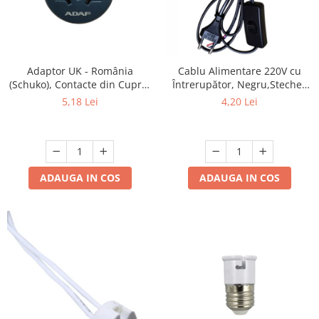
Adaptor UK - România
Cablu Alimentare 220V cu
(Schuko), Contacte din Cupru,
Întrerupător, Negru,Stecher
Culoare Gri, ADAF
Plat, 1.5m, 2 Fire - Ideal
5,18 Lei
4,20 Lei
pentru Lămpi si Proiecte DIY
ADAUGA IN COS
ADAUGA IN COS