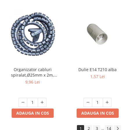
Organizator cabluri
Dulie E14 T210 alba
spiralat,Ø25mm x 2m,
1,57 Lei
gri,protectie birou
9,96 Lei
ADAUGA IN COS
ADAUGA IN COS
1
2
3
14
...