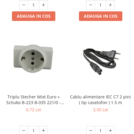
ADAUGA IN COS
ADAUGA IN COS
Triplu Stecher Mixt Euro +
Cablu alimentare IEC C7 2 pini
Schuko B-223 B-035 221/0 -
( tip casetofon ) 1.5 m
Multiplicator Priză 3 Ieșiri
6,72 Lei
3,50 Lei