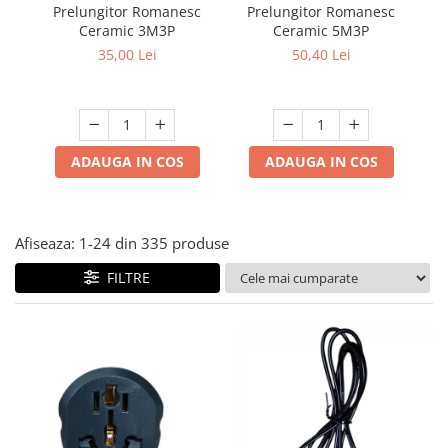
Prelungitoare/Derulatoare
Prelungitor Romanesc
Prelungitor Romanesc
Du
Lampi emergente
Ceramic 3M3P
Ceramic 5M3P
ad
Prize
Lustre
35,00 Lei
50,40 Lei
Starter/Droser
Spoturi led pe sina
Triplu Stecher
Întrerupătoare/Comutatoare
ADAUGA IN COS
ADAUGA IN COS
Ştechere/Stecher adaptor
Ţeavă PVC
Afiseaza:
1-
24
din
335
produse
FILTRE