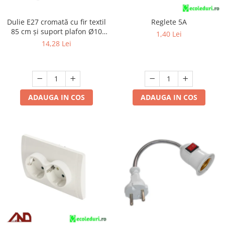
Dulie E27 cromată cu fir textil
Reglete 5A
85 cm și suport plafon Ø10
1,40 Lei
cm, cu accesorii de montaj
14,28 Lei
ADAUGA IN COS
ADAUGA IN COS