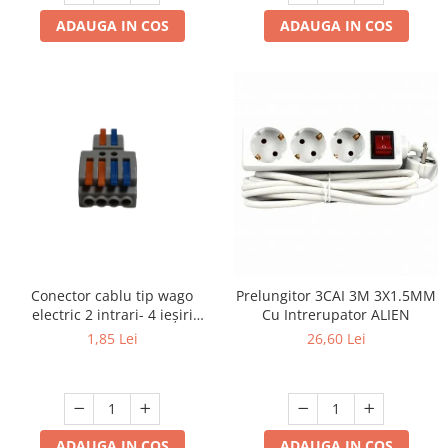
ADAUGA IN COS
ADAUGA IN COS
Conector cablu tip wago
Prelungitor 3CAI 3M 3X1.5MM
electric 2 intrari- 4 ieșiri
Cu Intrerupator ALIEN
.Reglete 2 intrari 4 ieșiri
1,85 Lei
26,60 Lei
ADAUGA IN COS
ADAUGA IN COS