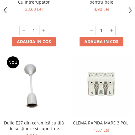
Cu Intrerupator
pentru baie
33,60 Lei
4,90 Lei
ADAUGA IN COS
ADAUGA IN COS
NOU
Dulie E27 din ceramică cu tijă
CLEMA RAPIDA MARE 3 POLI
de susținere și suport de
1,57 Lei
mascare, cablu 2x0,5 mm²,