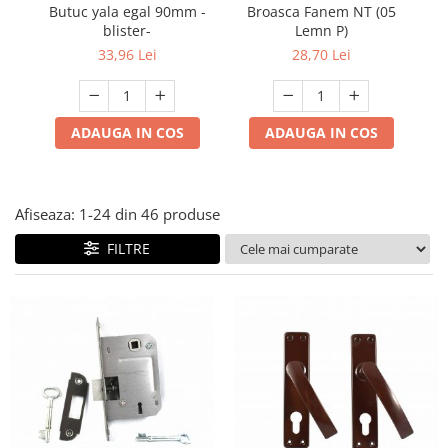
Prelungitoare/Derulatoare
Butuc yala egal 90mm -
Broasca Fanem NT (05
Lampi emergente
blister-
Lemn P)
Prize
Lustre
33,96 Lei
28,70 Lei
Starter/Droser
Spoturi led pe sina
Triplu Stecher
ADAUGA IN COS
ADAUGA IN COS
Întrerupătoare/Comutatoare
Ştechere/Stecher adaptor
Ţeavă PVC
Afiseaza:
1-
24
din
46
produse
FILTRE